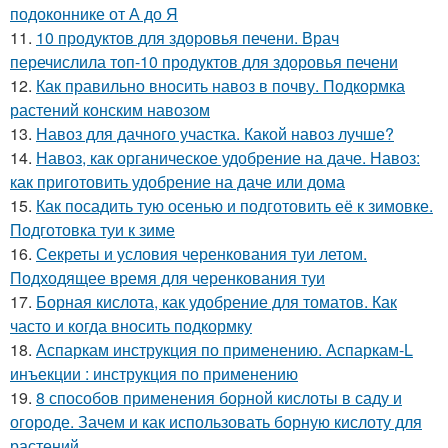
подоконнике от А до Я
11.
10 продуктов для здоровья печени. Врач
перечислила топ-10 продуктов для здоровья печени
12.
Как правильно вносить навоз в почву. Подкормка
растений конским навозом
13.
Навоз для дачного участка. Какой навоз лучше?
14.
Навоз, как органическое удобрение на даче. Навоз:
как приготовить удобрение на даче или дома
15.
Как посадить тую осенью и подготовить её к зимовке.
Подготовка туи к зиме
16.
Секреты и условия черенкования туи летом.
Подходящее время для черенкования туи
17.
Борная кислота, как удобрение для томатов. Как
часто и когда вносить подкормку
18.
Аспаркам инструкция по применению. Аспаркам-L
инъекции : инструкция по применению
19.
8 способов применения борной кислоты в саду и
огороде. Зачем и как использовать борную кислоту для
растений