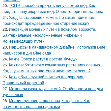
20.
ТОП-6 способов придать лицу свежий вид. Как
придать лицу здоровый вид. О чем говорит цвета лица
21.
Уход за стареющей кожей. По каким причинам
происходит преждевременное старение кожи?
22.
Инфекция мочевых путей в пожилом возрасте.
Бактериальные неосложненные инфекции
мочевыводящих путей
23.
Нарциссы в ландшафтном дизайне. Использование
нарциссов в дизайне сада
24.
Какие Орехи растут в россии. Фундук
25.
Как позаботиться о комнатных растениях осенью..
Когда у комнатных растений начинается осень?
26.
Как добыть лучший эликсир плодородия.
Правильный перегной
27.
Можно ли сажать тую зимой. Особенности посадки
туи осенью
28.
Мелкие луковицы тюльпана, что делать. Как
размножать тюльпаны детками