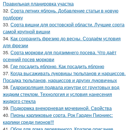
Правильная планировка участка
32.
Сорта летних яблонь. Добавление статьи в новую
подборку
33.
Сорта вишни для ростовской области. Лучшие сорта
самой крупной вишни
34.
Как сохранить фрезию до весны. Создаём условия
для фрезии
35.
Сорта моркови для подзимнего посева. Что даёт
осенний посев моркови
36.
Где посадить яблоню. Как посадить яблоню
37.
Когда высаживать луковицы тюльпанов и нарциссов.
Посадка тюльпанов, нарциссов и других луковичных
38.
Гидроизоляция подвала изнутри от грунтовых вод
жидким стеклом. Технология и условия нанесения
жидкого стекла
39.
Подкормка внекорневая мочевиной. Свойства
40.
Пионы карликовые сорта. Рок Гарден Пиониес:
карлики среди пионов!!!
41.
Обои для дома деревянного. Краткое описание