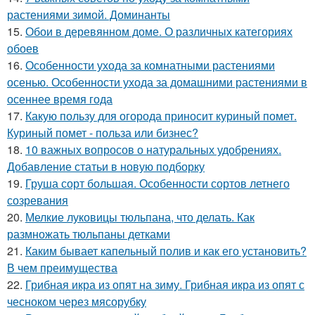
растениями зимой. Доминанты
15.
Обои в деревянном доме. О различных категориях
обоев
16.
Особенности ухода за комнатными растениями
осенью. Особенности ухода за домашними растениями в
осеннее время года
17.
Какую пользу для огорода приносит куриный помет.
Куриный помет - польза или бизнес?
18.
10 важных вопросов о натуральных удобрениях.
Добавление статьи в новую подборку
19.
Груша сорт большая. Особенности сортов летнего
созревания
20.
Мелкие луковицы тюльпана, что делать. Как
размножать тюльпаны детками
21.
Каким бывает капельный полив и как его установить?
В чем преимущества
22.
Грибная икра из опят на зиму. Грибная икра из опят с
чесноком через мясорубку