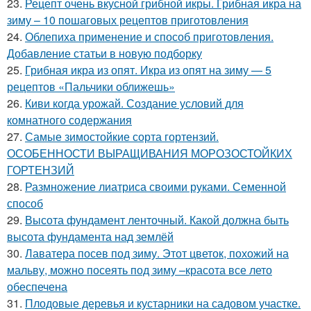
23.
Рецепт очень вкусной грибной икры. Грибная икра на
зиму – 10 пошаговых рецептов приготовления
24.
Облепиха применение и способ приготовления.
Добавление статьи в новую подборку
25.
Грибная икра из опят. Икра из опят на зиму — 5
рецептов «Пальчики оближешь»
26.
Киви когда урожай. Создание условий для
комнатного содержания
27.
Самые зимостойкие сорта гортензий.
ОСОБЕННОСТИ ВЫРАЩИВАНИЯ МОРОЗОСТОЙКИХ
ГОРТЕНЗИЙ
28.
Размножение лиатриса своими руками. Семенной
способ
29.
Высота фундамент ленточный. Какой должна быть
высота фундамента над землёй
30.
Лаватера посев под зиму. Этот цветок, похожий на
мальву, можно посеять под зиму –красота все лето
обеспечена
31.
Плодовые деревья и кустарники на садовом участке.