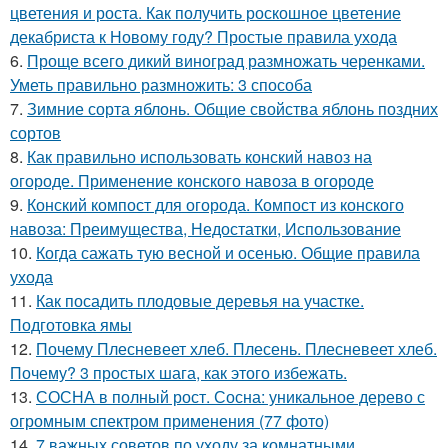
цветения и роста. Как получить роскошное цветение
декабриста к Новому году? Простые правила ухода
6.
Проще всего дикий виноград размножать черенками.
Уметь правильно размножить: 3 способа
7.
Зимние сорта яблонь. Общие свойства яблонь поздних
сортов
8.
Как правильно использовать конский навоз на
огороде. Применение конского навоза в огороде
9.
Конский компост для огорода. Компост из конского
навоза: Преимущества, Недостатки, Использование
10.
Когда сажать тую весной и осенью. Общие правила
ухода
11.
Как посадить плодовые деревья на участке.
Подготовка ямы
12.
Почему Плесневеет хлеб. Плесень. Плесневеет хлеб.
Почему? 3 простых шага, как этого избежать.
13.
СОСНА в полный рост. Сосна: уникальное дерево с
огромным спектром применения (77 фото)
14.
7 важных советов по уходу за комнатными