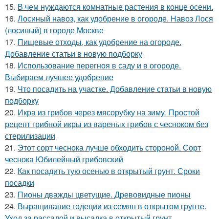
15.
В чем нуждаются комнатные растения в конце осени.
16.
Лосиный навоз, как удобрение в огороде. Навоз Лося
(лосиный) в городе Москве
17.
Пищевые отходы, как удобрение на огороде.
Добавление статьи в новую подборку
18.
Использование перегноя в саду и в огороде.
Выбираем лучшее удобрение
19.
Что посадить на участке. Добавление статьи в новую
подборку
20.
Икра из грибов через мясорубку на зиму. Простой
рецепт грибной икры из вареных грибов с чесноком без
стерилизации
21.
Этот сорт чеснока лучше обходить стороной. Сорт
чеснока Юбилейный грибовский
22.
Как посадить тую осенью в открытый грунт. Сроки
посадки
23.
Пионы дважды цветущие. Древовидные пионы
24.
Выращивание годеции из семян в открытом грунте.
Уход за рассадой и высадка в открытый грунт