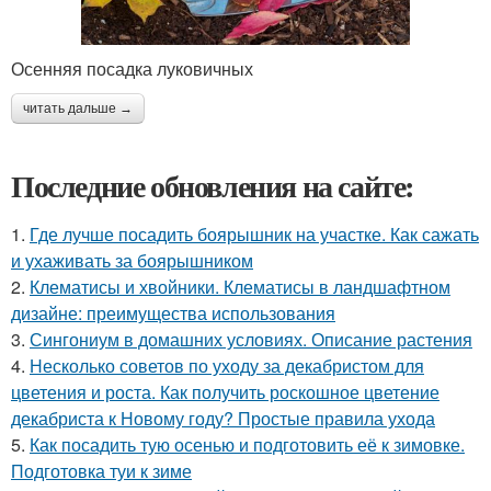
Осенняя посадка луковичных
читать дальше →
Последние обновления на сайте:
1.
Где лучше посадить боярышник на участке. Как сажать
и ухаживать за боярышником
2.
Клематисы и хвойники. Клематисы в ландшафтном
дизайне: преимущества использования
3.
Сингониум в домашних условиях. Описание растения
4.
Несколько советов по уходу за декабристом для
цветения и роста. Как получить роскошное цветение
декабриста к Новому году? Простые правила ухода
5.
Как посадить тую осенью и подготовить её к зимовке.
Подготовка туи к зиме