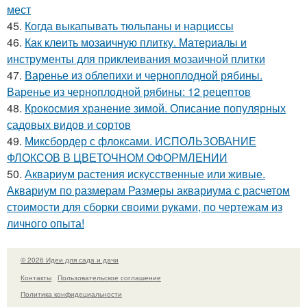
мест
45.
Когда выкапывать тюльпаны и нарциссы
46.
Как клеить мозаичную плитку. Материалы и
инструменты для приклеивания мозаичной плитки
47.
Варенье из облепихи и черноплодной рябины.
Варенье из черноплодной рябины: 12 рецептов
48.
Крокосмия хранение зимой. Описание популярных
садовых видов и сортов
49.
Миксбордер с флоксами. ИСПОЛЬЗОВАНИЕ
ФЛОКСОВ В ЦВЕТОЧНОМ ОФОРМЛЕНИИ
50.
Аквариум растения искусственные или живые.
Аквариум по размерам Размеры аквариума с расчетом
стоимости для сборки своими руками, по чертежам из
личного опыта!
© 2026 Идеи для сада и дачи
Контакты
Пользовательское соглашение
Политика конфидециальности