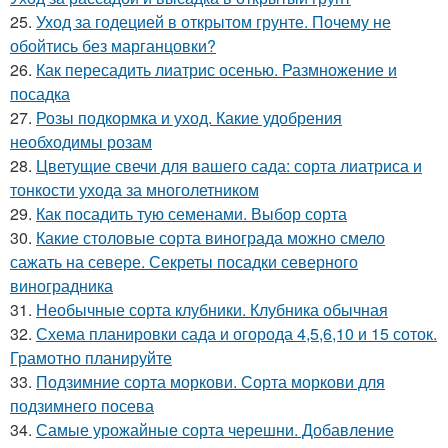
25.
Уход за годецией в открытом грунте. Почему не
обойтись без марганцовки?
26.
Как пересадить лиатрис осенью. Размножение и
посадка
27.
Розы подкормка и уход. Какие удобрения
необходимы розам
28.
Цветущие свечи для вашего сада: сорта лиатриса и
тонкости ухода за многолетником
29.
Как посадить тую семенами. Выбор сорта
30.
Какие столовые сорта винограда можно смело
сажать на севере. Секреты посадки северного
виноградника
31.
Необычные сорта клубники. Клубника обычная
32.
Схема планировки сада и огорода 4,5,6,10 и 15 соток.
Грамотно планируйте
33.
Подзимние сорта моркови. Сорта моркови для
подзимнего посева
34.
Самые урожайные сорта черешни. Добавление