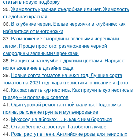
статьи в новую подборку
35.
Жимолость красная съедобная или нет. Жимолость
съедобная красная
36.
В клубнике черви. Белые червячки в клубнике: как
избавиться от многоножки
37.
Размножение смородины зелеными черенками
летом. Проще простого: размножение черной
смородины зелеными черенками
38.
Нарциссы на клумбе с другими цветами. Нарцисс:
использование в дизайне сада
39.
Новые сорта томатов на 2021 год. Лучшие сорта
томатов на 2021 год: характеристики, описание и фото
40.
Как заставить кур нестись. Как приучить кур нестись в
гнезде – 9 полезных советов
41.
Один урожай ремонтантной малины. Подкормка,
полив, рыхление грунта и мульчирование
42.
Мухосед на яблоках. …и, как с ним бороться
43.
О газобетоне аэростоун. Газобетон лучше
44.
Розы растут в тени. Английские розы для тенистых