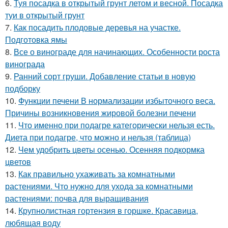
6.
Туя посадка в открытый грунт летом и весной. Посадка
туи в открытый грунт
7.
Как посадить плодовые деревья на участке.
Подготовка ямы
8.
Все о винограде для начинающих. Особенности роста
винограда
9.
Ранний сорт груши. Добавление статьи в новую
подборку
10.
Функции печени В нормализации избыточного веса.
Причины возникновения жировой болезни печени
11.
Что именно при подагре категорически нельзя есть.
Диета при подагре, что можно и нельзя (таблица)
12.
Чем удобрить цветы осенью. Осенняя подкормка
цветов
13.
Как правильно ухаживать за комнатными
растениями. Что нужно для ухода за комнатными
растениями: почва для выращивания
14.
Крупнолистная гортензия в горшке. Красавица,
любящая воду