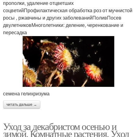
прополки, удаление отцветших
соцветийПрофилактическая обработка роз от мучнистой
росы , ржавчины и других заболеванийПоливПосев
двулетниковМноголетники: деление, черенкование и
пересадка
семена гелихризума
читать дальше →
Уход за декабристом осенью и
зимой. Комнатные растения. Уход