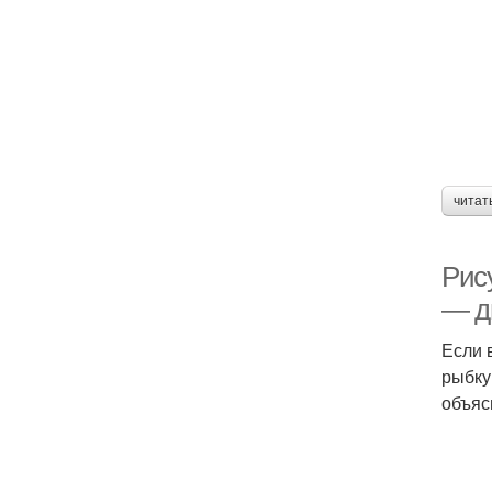
читат
Рис
— д
Если 
рыбку
объяс