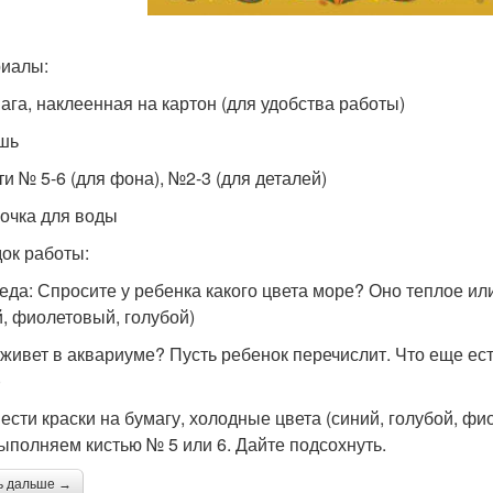
иалы:
мага, наклеенная на картон (для удобства работы)
ашь
ти № 5-6 (для фона), №2-3 (для деталей)
ночка для воды
ок работы:
седа: Спросите у ребенка какого цвета море? Оно теплое и
й, фиолетовый, голубой)
о живет в аквариуме? Пусть ребенок перечислит. Что еще ес
)
нести краски на бумагу, холодные цвета (синий, голубой, ф
ыполняем кистью № 5 или 6. Дайте подсохнуть.
ь дальше →