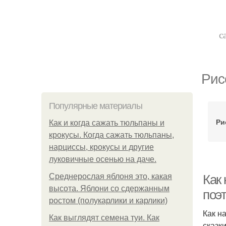
с
Рис
Популярные материалы
Ри
Как и когда сажать тюльпаны и
крокусы. Когда сажать тюльпаны,
нарциссы, крокусы и другие
луковичные осенью на даче.
Среднерослая яблоня это, какая
Как
высота. Яблони со сдержанным
поэ
ростом (полукарлики и карлики)
Как н
Как выглядят семена туи. Как
сказк