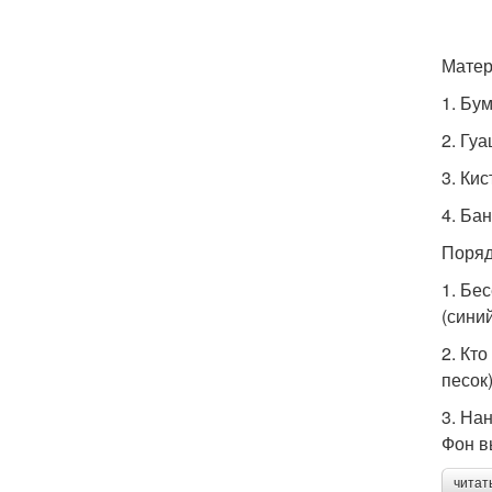
Матер
1. Бу
2. Гу
3. Кис
4. Ба
Поряд
1. Бе
(сини
2. Кт
песок
3. На
Фон в
читат