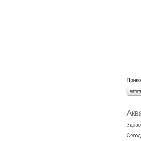
Прико
читат
Акв
Здрав
Сегод