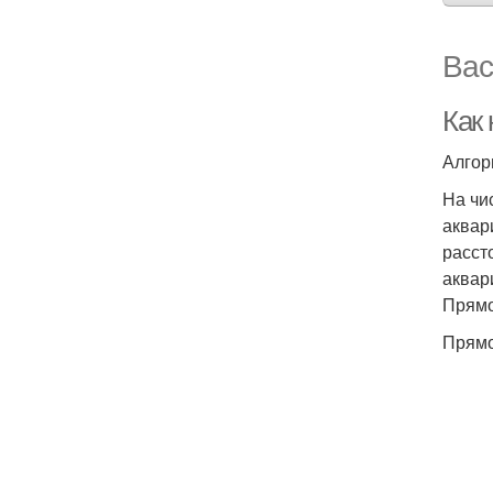
Вас
Как
Алгор
На чи
аквар
расст
аквар
Прямо
Прямо