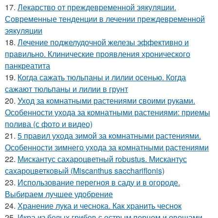
17.
Лекарство от преждевременной эякуляции.
Современные тенденции в лечении преждевременной
эякуляции
18.
Лечение поджелудочной железы эффективно и
правильно. Клинические проявления хронического
панкреатита
19.
Когда сажать тюльпаны и лилии осенью. Когда
сажают тюльпаны и лилии в грунт
20.
Уход за комнатными растениями своими руками.
Особенности ухода за комнатными растениями: приемы
полива (с фото и видео)
21.
5 правил ухода зимой за комнатными растениями.
Особенности зимнего ухода за комнатными растениями
22.
Мискантус сахароцветный robustus. Мискантус
сахароцветковый (Miscanthus sacchariflonis)
23.
Использование перегноя в саду и в огороде.
Выбираем лучшее удобрение
24.
Хранение лука и чеснока. Как хранить чеснок
25.
Икра из белых грибов с острым перцем и овощами.