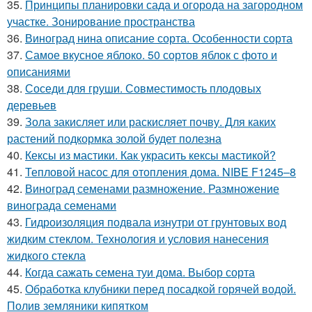
35.
Принципы планировки сада и огорода на загородном
участке. Зонирование пространства
36.
Виноград нина описание сорта. Особенности сорта
37.
Самое вкусное яблоко. 50 сортов яблок с фото и
описаниями
38.
Соседи для груши. Совместимость плодовых
деревьев
39.
Зола закисляет или раскисляет почву. Для каких
растений подкормка золой будет полезна
40.
Кексы из мастики. Как украсить кексы мастикой?
41.
Тепловой насос для отопления дома. NIBE F1245–8
42.
Виноград семенами размножение. Размножение
винограда семенами
43.
Гидроизоляция подвала изнутри от грунтовых вод
жидким стеклом. Технология и условия нанесения
жидкого стекла
44.
Когда сажать семена туи дома. Выбор сорта
45.
Обработка клубники перед посадкой горячей водой.
Полив земляники кипятком