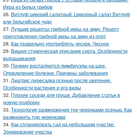
Икра из белых грибов
26.
Витлуф цикорий салатный. Цикорный салат Витлуф
или бельгийское чудо
27.
Лучшие рецепты грибной икры на зиму. Рецепт
приготовления грибной икры на зиму из опят
28.
Как правильно употреблять чеснок. Чеснок
29.
Вишня студенческая описание сорта. Особенности
выращивания
30.
Почему воспаляются лимфоузлы на шее.
Определение болезни. Причины заболевания
31.
Лиатрис пересадка осенью после цветения.
Особенности растения и его виды
32.
Плохие соседи для груши. Добавление статьи в
новую подборку
33.
Технология размножения туи черенками осенью. Как
размножить тую черенками
34.
Как спланировать сад на небольшом участке.
Зонирование участка