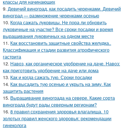
классы для начинающих
9.
Девичий виноград, как посадить черенками. Девичий
виноград — размножение черенками осенью
10.
Когда сажать луковицы. Не пора ли обновить
луковичные на участке? Все сроки посадки и время
выращивания луковичных на одном месте
11.
Как восстановить защитные свойства желудка..
Классификация и стадии развития атрофического
гастрита
12.
Навоз, как органическое удобрение на даче. Навоз:
как приготовить удобрение на даче или дома
13.
Как и когда сажать тую. Сроки посадки
14.
Как высадить тую осенью и укрыть на зиму. Как
защитить растения
15.
Выращивание винограда на севере. Какие сорта
винограда будут рады северным регионам?
16.
8 правил сохранения здоровья влагалища. 10
золотых правил женского здоровья: рекомендации
гинеколога