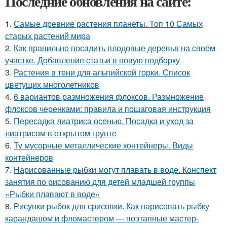
Последние обновления на сайте:
1.
Самые древние растения планеты. Топ 10 Самых
старых растений мира
2.
Как правильно посадить плодовые деревья на своём
участке. Добавление статьи в новую подборку
3.
Растения в тени для альпийской горки. Список
цветущих многолетников
4.
6 вариантов размножения флоксов. Размножение
флоксов черенками: правила и пошаговая инструкция
5.
Пересадка лиатриса осенью. Посадка и уход за
лиатрисом в открытом грунте
6.
Ту мусорные металлические контейнеры. Виды
контейнеров
7.
Нарисованные рыбки могут плавать в воде. Конспект
занятия по рисованию для детей младшей группы
«Рыбки плавают в воде»
8.
Рисунки рыбок для срисовки. Как нарисовать рыбку
карандашом и фломастером — поэтапные мастер-