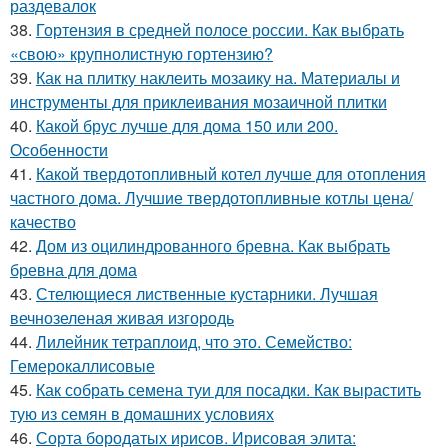
раздевалок
38.
Гортензия в средней полосе россии. Как выбрать
«свою» крупнолистную гортензию?
39.
Как на плитку наклеить мозаику на. Материалы и
инструменты для приклеивания мозаичной плитки
40.
Какой брус лучше для дома 150 или 200.
Особенности
41.
Какой твердотопливный котел лучше для отопления
частного дома. Лучшие твердотопливные котлы цена/
качество
42.
Дом из оцилиндрованного бревна. Как выбрать
бревна для дома
43.
Стелющиеся лиственные кустарники. Лучшая
вечнозеленая живая изгородь
44.
Лилейник тетраплоид, что это. Семейство:
Гемерокаллисовые
45.
Как собрать семена туи для посадки. Как вырастить
тую из семян в домашних условиях
46.
Сорта бородатых ирисов. Ирисовая элита: