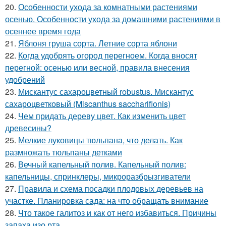
20.
Особенности ухода за комнатными растениями
осенью. Особенности ухода за домашними растениями в
осеннее время года
21.
Яблоня груша сорта. Летние сорта яблони
22.
Когда удобрять огород перегноем. Когда вносят
перегной: осенью или весной, правила внесения
удобрений
23.
Мискантус сахароцветный robustus. Мискантус
сахароцветковый (Miscanthus sacchariflonis)
24.
Чем придать дереву цвет. Как изменить цвет
древесины?
25.
Мелкие луковицы тюльпана, что делать. Как
размножать тюльпаны детками
26.
Вечный капельный полив. Капельный полив:
капельницы, спринклеры, микроразбрызгиватели
27.
Правила и схема посадки плодовых деревьев на
участке. Планировка сада: на что обращать внимание
28.
Что такое галитоз и как от него избавиться. Причины
запаха изо рта