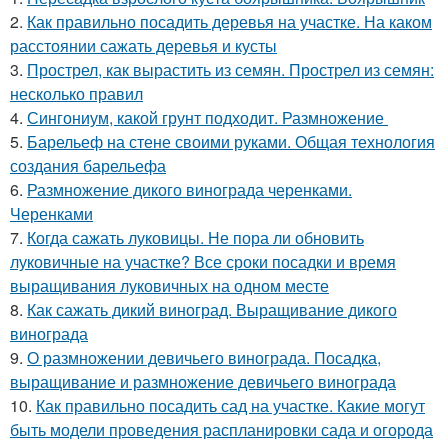
2.
Как правильно посадить деревья на участке. На каком
расстоянии сажать деревья и кусты
3.
Прострел, как вырастить из семян. Прострел из семян:
несколько правил
4.
Сингониум, какой грунт подходит. Размножение
5.
Барельеф на стене своими руками. Общая технология
создания барельефа
6.
Размножение дикого винограда черенками.
Черенками
7.
Когда сажать луковицы. Не пора ли обновить
луковичные на участке? Все сроки посадки и время
выращивания луковичных на одном месте
8.
Как сажать дикий виноград. Выращивание дикого
винограда
9.
О размножении девичьего винограда. Посадка,
выращивание и размножение девичьего винограда
10.
Как правильно посадить сад на участке. Какие могут
быть модели проведения распланировки сада и огорода