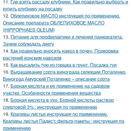
11.
Где взять рассаду клубники. Как правильно выбрать и
купить клубнику на посадку
12.
Облепиховое МАСЛО инструкция по применению.
Описание препарата ОБЛЕПИХОВОЕ МАСЛО
(HIPPOPHAES OLEUM)
13.
Питание для профилактики и лечения панкреатита.
Зачем соблюдать диету
14.
Как правильно вносить навоз в почву. Подкормка
растений конским навозом
15.
Как высадить тую из горшка в грунт. Посадка туи
16.
Выращивание сорта винограда селекции Потапенко.
Виноград Амурский Потапенко – описание сорта
17.
Борная кислота и ее применение на садовом
участке. Особенности применения вещества
18.
Борная кислота в ухо. Борной кислоты раствор
спиртовой 3% : инструкция по применению
19.
Крапивы листья инструкция по применению.
Крапивы листья Падис'с фильтр-пакеты : инструкция по
применению