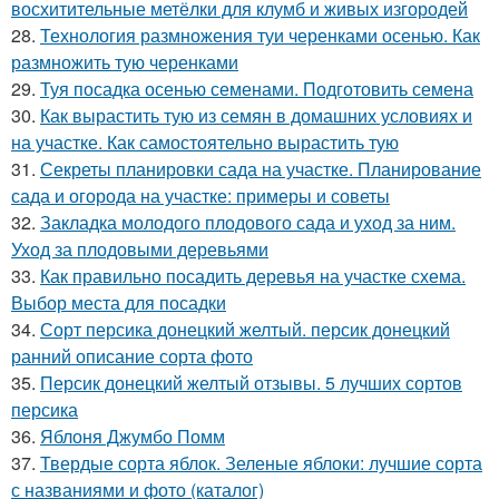
восхитительные метёлки для клумб и живых изгородей
28.
Технология размножения туи черенками осенью. Как
размножить тую черенками
29.
Туя посадка осенью семенами. Подготовить семена
30.
Как вырастить тую из семян в домашних условиях и
на участке. Как самостоятельно вырастить тую
31.
Секреты планировки сада на участке. Планирование
сада и огорода на участке: примеры и советы
32.
Закладка молодого плодового сада и уход за ним.
Уход за плодовыми деревьями
33.
Как правильно посадить деревья на участке схема.
Выбор места для посадки
34.
Сорт персика донецкий желтый. персик донецкий
ранний описание сорта фото
35.
Персик донецкий желтый отзывы. 5 лучших сортов
персика
36.
Яблоня Джумбо Помм
37.
Твердые сорта яблок. Зеленые яблоки: лучшие сорта
с названиями и фото (каталог)