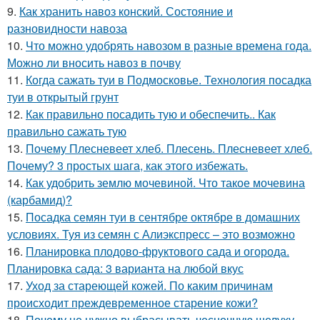
9.
Как хранить навоз конский. Состояние и
разновидности навоза
10.
Что можно удобрять навозом в разные времена года.
Можно ли вносить навоз в почву
11.
Когда сажать туи в Подмосковье. Технология посадка
туи в открытый грунт
12.
Как правильно посадить тую и обеспечить.. Как
правильно сажать тую
13.
Почему Плесневеет хлеб. Плесень. Плесневеет хлеб.
Почему? 3 простых шага, как этого избежать.
14.
Как удобрить землю мочевиной. Что такое мочевина
(карбамид)?
15.
Посадка семян туи в сентябре октябре в домашних
условиях. Туя из семян с Алиэкспресс – это возможно
16.
Планировка плодово-фруктового сада и огорода.
Планировка сада: 3 варианта на любой вкус
17.
Уход за стареющей кожей. По каким причинам
происходит преждевременное старение кожи?
18.
Почему не нужно выбрасывать чесночную шелуху.