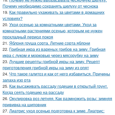
Почему необходимо сохранять шелуху от чеснока
19.
Как правильно ухаживать за цветами в домашних
условиях?
20.
Уход осенью за комнатными цветами. Уход за
комнатными растениями осенью, которым не нужен
прохладный период покоя
21.
Яблоня груша сорта. Летние сорта яблони
22.
Грибная икра из вареных грибов на зиму. Грибная
икра с луком и морковью через мясорубку на зиму
23.
Лучшие рецепты грибной икры на зиму. Рецепт
приготовления грибной икры на зиму из опят
24.
Что такое галитоз и как от него избавиться. Причины
запаха изо рта
25.
Как высаживать рассаду годеции в открытый грунт.
Когда сеять годецию на рассаду
26.
Окулировка роз летняя. Как размножить розы: зимняя
прививка на шиповник
27.
Лиатрис уход осенью подготовка к зиме. Лиатрис: