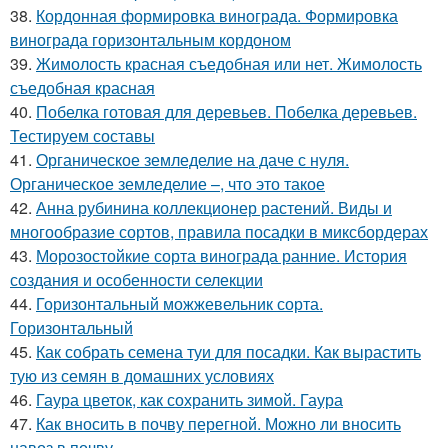
38.
Кордонная формировка винограда. Формировка
винограда горизонтальным кордоном
39.
Жимолость красная съедобная или нет. Жимолость
съедобная красная
40.
Побелка готовая для деревьев. Побелка деревьев.
Тестируем составы
41.
Органическое земледелие на даче с нуля.
Органическое земледелие –, что это такое
42.
Анна рубинина коллекционер растений. Виды и
многообразие сортов, правила посадки в миксбордерах
43.
Морозостойкие сорта винограда ранние. История
создания и особенности селекции
44.
Горизонтальный можжевельник сорта.
Горизонтальный
45.
Как собрать семена туи для посадки. Как вырастить
тую из семян в домашних условиях
46.
Гаура цветок, как сохранить зимой. Гаура
47.
Как вносить в почву перегной. Можно ли вносить
навоз в почву