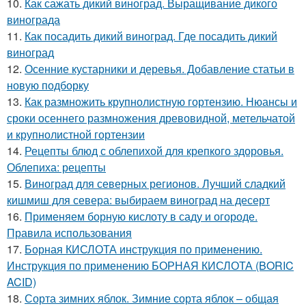
10.
Как сажать дикий виноград. Выращивание дикого
винограда
11.
Как посадить дикий виноград. Где посадить дикий
виноград
12.
Осенние кустарники и деревья. Добавление статьи в
новую подборку
13.
Как размножить крупнолистную гортензию. Нюансы и
сроки осеннего размножения древовидной, метельчатой
и крупнолистной гортензии
14.
Рецепты блюд с облепихой для крепкого здоровья.
Облепиха: рецепты
15.
Виноград для северных регионов. Лучший сладкий
кишмиш для севера: выбираем виноград на десерт
16.
Применяем борную кислоту в саду и огороде.
Правила использования
17.
Борная КИСЛОТА инструкция по применению.
Инструкция по применению БОРНАЯ КИСЛОТА (BORIC
ACID)
18.
Сорта зимних яблок. Зимние сорта яблок – общая