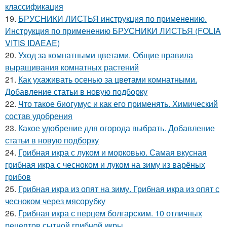
классификация
19.
БРУСНИКИ ЛИСТЬЯ инструкция по применению.
Инструкция по применению БРУСНИКИ ЛИСТЬЯ (FOLIA
VITIS IDAEAE)
20.
Уход за комнатными цветами. Общие правила
выращивания комнатных растений
21.
Как ухаживать осенью за цветами комнатными.
Добавление статьи в новую подборку
22.
Что такое биогумус и как его применять. Химический
состав удобрения
23.
Какое удобрение для огорода выбрать. Добавление
статьи в новую подборку
24.
Грибная икра с луком и морковью. Самая вкусная
грибная икра с чесноком и луком на зиму из варёных
грибов
25.
Грибная икра из опят на зиму. Грибная икра из опят с
чесноком через мясорубку
26.
Грибная икра с перцем болгарским. 10 отличных
рецептов сытной грибной икры