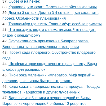
37.
Обрезка на пенек.
38.
Крапивой, что лечат. Полезные свойства крапивы
39.
Дом на 3 сотках. Дом на 3-4 сотках –, как составить
проект. Особенности планирования
40.
Топинамбур где взять. Топинамбур: особые приметы
41.
Что посадить рядом с клематисами. Что посадить
рядом с клематисом?
42.
Эффективность применения биопрепаратов.
Биопрепараты в современном земледелии
43.
Проект сада плодового. Обустройство плодового
сада
44.
Шкафчики производственные в раздевалку. Виды
шкафов для раздевалок
45.
Пион рока маленький император. Миф первый –
древовидные пионы быстро отцветают
46.
Когда сажать нарциссы тюльпаны крокусы. Посадка
тюльпанов, нарциссов и других луковичных
47.
Варенье из облепихи и черноплодной рябины.
Варенье из черноплодной рябины: 12 рецептов