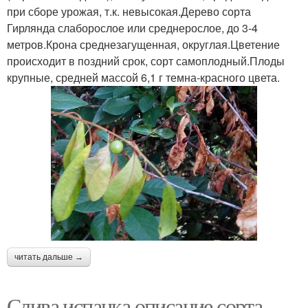
при сборе урожая, т.к. невысокая.Дерево сорта
Гирлянда слаборослое или среднерослое, до 3-4
метров.Крона среднезагущенная, округлая.Цветение
происходит в поздний срок, сорт самоплодный.Плоды
крупные, средней массой 6,1 г темна-красного цвета.
читать дальше →
Слива испанка описание сорта.