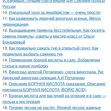
устойчивые. Лучшие сорта вишни для Средней полосы
России
10.
Идеальный уход за декабристом — очень просто!
11.
Как размножить девичий виноград осенью. Метод
черенкования
12.
Выращивание примула бесстебельная. Как посеять
семена примулы, советы и мастер-класс от Ольги
Бондаревой
13.
Как правильно сажать тую в открытый грунт. Как
правильно выбрать саженец туи
14.
Применение борной кислоты в саду. Добавление
статьи в новую подборку
15.
Виноград золотой Потапенко- сорта винограда. Re:
Амурский виноград селекции А.И Потапенко
16.
Описание БОРНАЯ КИСЛОТА показания. Описание
препарата БОРНАЯ КИСЛОТА (BORIC ACID)
17.
Борная кислота для растений на огороде и в саду —
польза и инструкция
18.
Почему чеснок не растет. Яровой чеснок: важные