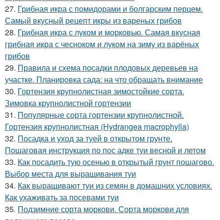
27.
Грибная икра с помидорами и болгарским перцем.
Самый вкусный рецепт икры из вареных грибов
28.
Грибная икра с луком и морковью. Самая вкусная
грибная икра с чесноком и луком на зиму из варёных
грибов
29.
Правила и схема посадки плодовых деревьев на
участке. Планировка сада: на что обращать внимание
30.
Гортензия крупнолистная зимостойкие сорта.
Зимовка крупнолистной гортензии
31.
Популярные сорта гортензии крупнолистной.
Гортензия крупнолистная (Hydrangea macrophylla)
32.
Посадка и уход за туей в открытом грунте.
Пошаговая инструкция по пос адке туи весной и летом
33.
Как посадить тую осенью в открытый грунт пошагово.
Выбор места для выращивания туи
34.
Как выращивают туи из семян в домашних условиях.
Как ухаживать за посевами туи
35.
Подзимние сорта моркови. Сорта моркови для