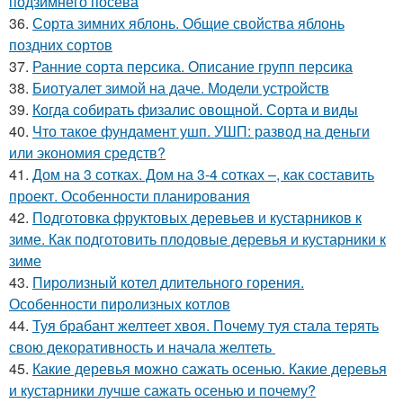
подзимнего посева
36.
Сорта зимних яблонь. Общие свойства яблонь
поздних сортов
37.
Ранние сорта персика. Описание групп персика
38.
Биотуалет зимой на даче. Модели устройств
39.
Когда собирать физалис овощной. Сорта и виды
40.
Что такое фундамент ушп. УШП: развод на деньги
или экономия средств?
41.
Дом на 3 сотках. Дом на 3-4 сотках –, как составить
проект. Особенности планирования
42.
Подготовка фруктовых деревьев и кустарников к
зиме. Как подготовить плодовые деревья и кустарники к
зиме
43.
Пиролизный котел длительного горения.
Особенности пиролизных котлов
44.
Туя брабант желтеет хвоя. Почему туя стала терять
свою декоративность и начала желтеть
45.
Какие деревья можно сажать осенью. Какие деревья
и кустарники лучше сажать осенью и почему?