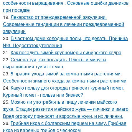
особенности выращивания . Основные ошибки дачников
при посадке
19.
Лекарство от преждевременной эякуляции.
Современные тенденции в лечении преждевременной
эякуляции
20.
В частном доме холодные полы, что делать. Причина
№3. Недостаток утепления
21.
Как посадить зимой крупномеры сибирского кедра
22.
Семена туи, как посадить. Плюсы и минусы
выращивания туи из семян
23.
5 правил ухода зимой за комнатными растениями.
Особенности зимнего ухода за комнатными растениями
24.
Какую пользу для огорода приносит куриный помет.
Куриный помет - польза или бизнес?
25.
Можно ли употреблять в пищу личинки майского
жука. Стадии развития майского жука — личинки и имаго
Вред огороду приносят и взрослые жуки, и их личинки.
26.
Грибная икра с болгарским перцем на зиму. Грибная
икра из вареных грибов с чесноком