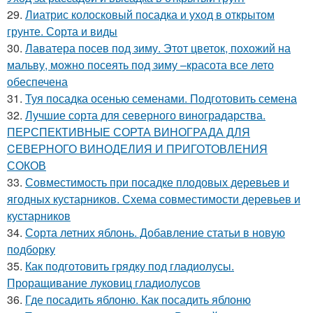
29.
Лиатрис колосковый посадка и уход в открытом
грунте. Сорта и виды
30.
Лаватера посев под зиму. Этот цветок, похожий на
мальву, можно посеять под зиму –красота все лето
обеспечена
31.
Туя посадка осенью семенами. Подготовить семена
32.
Лучшие сорта для северного виноградарства.
ПЕРСПЕКТИВНЫЕ СОРТА ВИНОГРАДА ДЛЯ
CЕВЕРНОГО ВИНОДЕЛИЯ И ПРИГОТОВЛЕНИЯ
СОКОВ
33.
Совместимость при посадке плодовых деревьев и
ягодных кустарников. Схема совместимости деревьев и
кустарников
34.
Сорта летних яблонь. Добавление статьи в новую
подборку
35.
Как подготовить грядку под гладиолусы.
Проращивание луковиц гладиолусов
36.
Где посадить яблоню. Как посадить яблоню