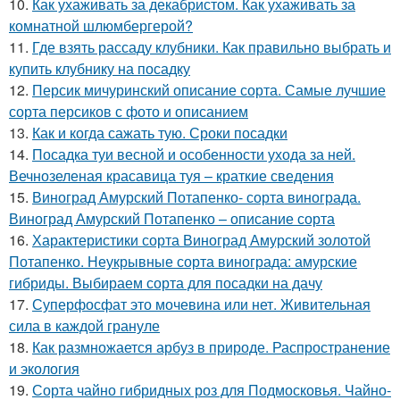
10.
Как ухаживать за декабристом. Как ухаживать за
комнатной шлюмбергерой?
11.
Где взять рассаду клубники. Как правильно выбрать и
купить клубнику на посадку
12.
Персик мичуринский описание сорта. Самые лучшие
сорта персиков с фото и описанием
13.
Как и когда сажать тую. Сроки посадки
14.
Посадка туи весной и особенности ухода за ней.
Вечнозеленая красавица туя – краткие сведения
15.
Виноград Амурский Потапенко- сорта винограда.
Виноград Амурский Потапенко – описание сорта
16.
Характеристики сорта Виноград Амурский золотой
Потапенко. Неукрывные сорта винограда: амурские
гибриды. Выбираем сорта для посадки на дачу
17.
Суперфосфат это мочевина или нет. Живительная
сила в каждой грануле
18.
Как размножается арбуз в природе. Распространение
и экология
19.
Сорта чайно гибридных роз для Подмосковья. Чайно-