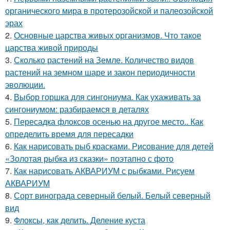
органического мира в протерозойской и палеозойской
эрах
2.
Основные царства живых организмов. Что такое
царства живой природы
3.
Сколько растений на Земле. Количество видов
растений на земном шаре и закон периодичности
эволюции.
4.
Выбор горшка для сингониума. Как ухаживать за
сингониумом: разбираемся в деталях
5.
Пересадка флоксов осенью на другое место.. Как
определить время для пересадки
6.
Как нарисовать рыб красками. Рисование для детей
«Золотая рыбка из сказки» поэтапно с фото
7.
Как нарисовать АКВАРИУМ с рыбками. Рисуем
АКВАРИУМ
8.
Сорт винограда северный белый. Белый северный
вид
9.
Флоксы, как делить. Деление куста