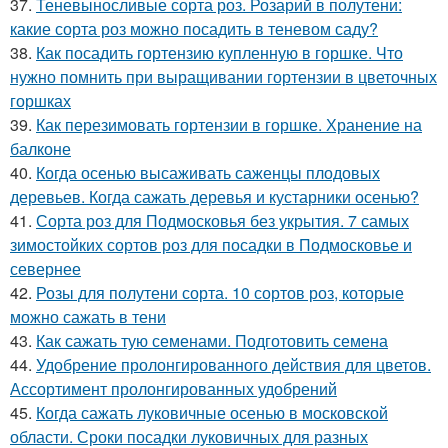
37.
Теневыносливые сорта роз. Розарий в полутени:
какие сорта роз можно посадить в теневом саду?
38.
Как посадить гортензию купленную в горшке. Что
нужно помнить при выращивании гортензии в цветочных
горшках
39.
Как перезимовать гортензии в горшке. Хранение на
балконе
40.
Когда осенью высаживать саженцы плодовых
деревьев. Когда сажать деревья и кустарники осенью?
41.
Сорта роз для Подмосковья без укрытия. 7 самых
зимостойких сортов роз для посадки в Подмосковье и
севернее
42.
Розы для полутени сорта. 10 сортов роз, которые
можно сажать в тени
43.
Как сажать тую семенами. Подготовить семена
44.
Удобрение пролонгированного действия для цветов.
Ассортимент пролонгированных удобрений
45.
Когда сажать луковичные осенью в московской
области. Сроки посадки луковичных для разных