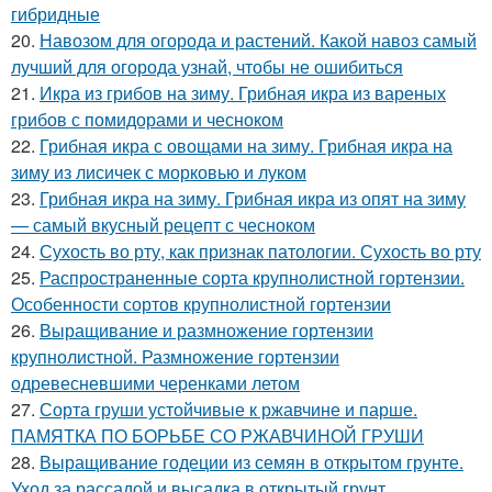
гибридные
20.
Навозом для огорода и растений. Какой навоз самый
лучший для огорода узнай, чтобы не ошибиться
21.
Икра из грибов на зиму. Грибная икра из вареных
грибов с помидорами и чесноком
22.
Грибная икра с овощами на зиму. Грибная икра на
зиму из лисичек с морковью и луком
23.
Грибная икра на зиму. Грибная икра из опят на зиму
— самый вкусный рецепт с чесноком
24.
Сухость во рту, как признак патологии. Сухость во рту
25.
Распространенные сорта крупнолистной гортензии.
Особенности сортов крупнолистной гортензии
26.
Выращивание и размножение гортензии
крупнолистной. Размножение гортензии
одревесневшими черенками летом
27.
Сорта груши устойчивые к ржавчине и парше.
ПАМЯТКА ПО БОРЬБЕ СО РЖАВЧИНОЙ ГРУШИ
28.
Выращивание годеции из семян в открытом грунте.
Уход за рассадой и высадка в открытый грунт