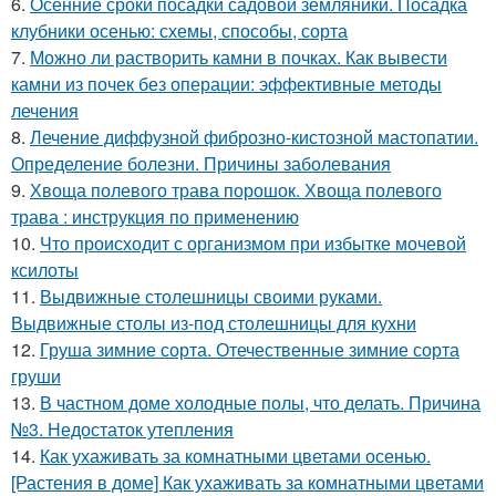
6.
Осенние сроки посадки садовой земляники. Посадка
клубники осенью: схемы, способы, сорта
7.
Можно ли растворить камни в почках. Как вывести
камни из почек без операции: эффективные методы
лечения
8.
Лечение диффузной фиброзно-кистозной мастопатии.
Определение болезни. Причины заболевания
9.
Хвоща полевого трава порошок. Хвоща полевого
трава : инструкция по применению
10.
Что происходит с организмом при избытке мочевой
ксилоты
11.
Выдвижные столешницы своими руками.
Выдвижные столы из-под столешницы для кухни
12.
Груша зимние сорта. Отечественные зимние сорта
груши
13.
В частном доме холодные полы, что делать. Причина
№3. Недостаток утепления
14.
Как ухаживать за комнатными цветами осенью.
[Растения в доме] Как ухаживать за комнатными цветами