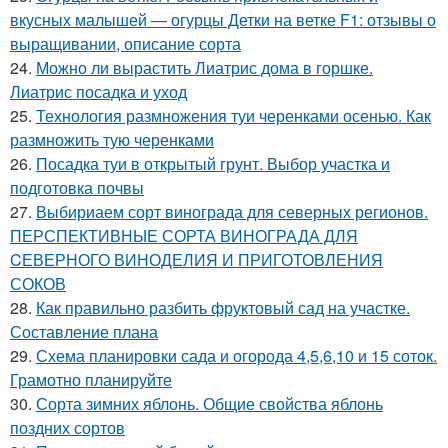
вкусных малышей — огурцы Детки на ветке F1: отзывы о
выращивании, описание сорта
24.
Можно ли вырастить Лиатрис дома в горшке.
Лиатрис посадка и уход
25.
Технология размножения туи черенками осенью. Как
размножить тую черенками
26.
Посадка туи в открытый грунт. Выбор участка и
подготовка почвы
27.
Выбириаем сорт винограда для северных регионов.
ПЕРСПЕКТИВНЫЕ СОРТА ВИНОГРАДА ДЛЯ
CЕВЕРНОГО ВИНОДЕЛИЯ И ПРИГОТОВЛЕНИЯ
СОКОВ
28.
Как правильно разбить фруктовый сад на участке.
Составление плана
29.
Схема планировки сада и огорода 4,5,6,10 и 15 соток.
Грамотно планируйте
30.
Сорта зимних яблонь. Общие свойства яблонь
поздних сортов