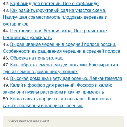
42.
Карбамид для растений. Все о карбамиде
43.
Как разбить фруктовый сад на участке схема.
Наилучшая совместимость плодовых деревьев и
кустарников
44.
Пестролистная бегония уход. Пестролистные
бегонии: как ухаживать
45.
Выращивание черешни в средней полосе россии.
Особенности выращивания черешни в средней полосе
46.
Обрезка на пень это, как.
47.
Как собрать семена туи для посадки. Как вырастить
тую из семян в домашних условиях
48.
Высокая ромашка цветущая осенью. Левкантемелла
49.
Калий и фосфор для растений. Фосфор и калий:
зачем они нужны растениям и как их применять
50.
Когда сажать нарциссы и тюльпаны. Как и когда
сажать тюльпаны и нарциссы осенью.
© 2026 Идеи для сада и дачи