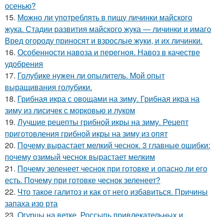
осенью?
15.
Можно ли употреблять в пищу личинки майского
жука. Стадии развития майского жука — личинки и имаго
Вред огороду приносят и взрослые жуки, и их личинки.
16.
Особенности навоза и перегноя. Навоз в качестве
удобрения
17.
Голубике нужен ли опылитель. Мой опыт
выращивания голубики.
18.
Грибная икра с овощами на зиму. Грибная икра на
зиму из лисичек с морковью и луком
19.
Лучшие рецепты грибной икры на зиму. Рецепт
приготовления грибной икры на зиму из опят
20.
Почему вырастает мелкий чеснок. 3 главные ошибки:
почему озимый чеснок вырастает мелким
21.
Почему зеленеет чеснок при готовке и опасно ли его
есть. Почему при готовке чеснок зеленеет?
22.
Что такое галитоз и как от него избавиться. Причины
запаха изо рта
23.
Огурцы на ветке. Россыпь привлекательных и