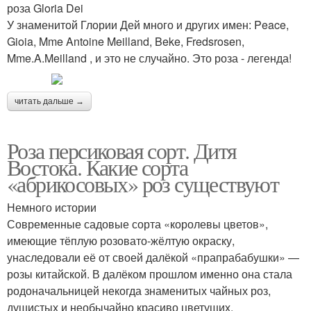
роза Gloria Dei
У знаменитой Глории Дей много и других имен: Peace,
Gioia, Mme Antoine Meilland, Beke, Fredsrosen,
Mme.A.Meilland , и это не случайно. Это роза - легенда!
читать дальше →
Роза персиковая сорт. Дитя
Востока. Какие сорта
«абрикосовых» роз существуют
Немного истории
Современные садовые сорта «королевы цветов»,
имеющие тёплую розовато-жёлтую окраску,
унаследовали её от своей далёкой «пра­прабабушки» —
розы китайской. В далёком прошлом именно она стала
родоначальницей некогда знаменитых чайных роз,
душистых и необычайно красиво цветущих.