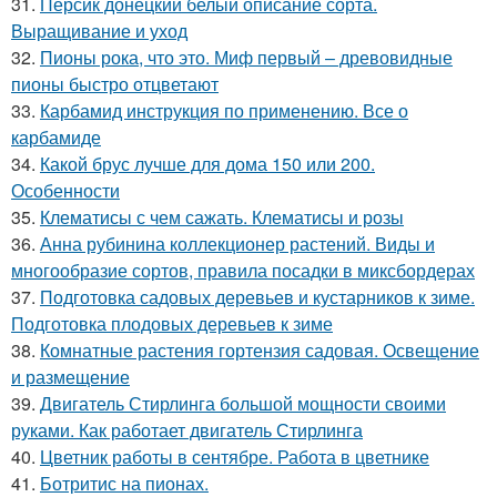
31.
Персик донецкий белый описание сорта.
Выращивание и уход
32.
Пионы рока, что это. Миф первый – древовидные
пионы быстро отцветают
33.
Карбамид инструкция по применению. Все о
карбамиде
34.
Какой брус лучше для дома 150 или 200.
Особенности
35.
Клематисы с чем сажать. Клематисы и розы
36.
Анна рубинина коллекционер растений. Виды и
многообразие сортов, правила посадки в миксбордерах
37.
Подготовка садовых деревьев и кустарников к зиме.
Подготовка плодовых деревьев к зиме
38.
Комнатные растения гортензия садовая. Освещение
и размещение
39.
Двигатель Стирлинга большой мощности своими
руками. Как работает двигатель Стирлинга
40.
Цветник работы в сентябре. Работа в цветнике
41.
Ботритис на пионах.