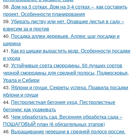
38.
Дом на 3 сотках. Дом на 3-4 сотках –, как составить
проект. Особенности планирования
39.
Убирать листву или нет. Опавшие листья в саду –
взвесим за и против
40.
Посадка аллеи деревьев. Аллеи: шаг посадки и
ширина
41.
Как из шишки вырастить кедр. Особенности посадки
и ухода
42.
Устойчивые сорта смородины. 50 лучших сортов
черной смородины для средней полосы, Подмосковья,
Урала и Сибири
43.
Яблони и груши. Секреты успеха. Правила посадки
яблони и груши
44.
Пестролистная бегония уход. Пестролистные
бегонии: как ухаживать
45.
Чем обработать сад. Весенняя обработка сада –
ПОШАГОВЫЙ план (6 обязательных этапов)
46.
Выращивание черешни в средней полосе россии.