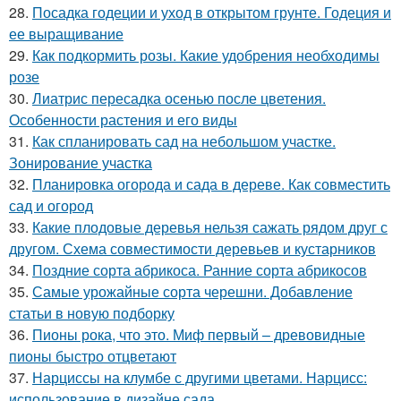
28.
Посадка годеции и уход в открытом грунте. Годеция и
ее выращивание
29.
Как подкормить розы. Какие удобрения необходимы
розе
30.
Лиатрис пересадка осенью после цветения.
Особенности растения и его виды
31.
Как спланировать сад на небольшом участке.
Зонирование участка
32.
Планировка огорода и сада в дереве. Как совместить
сад и огород
33.
Какие плодовые деревья нельзя сажать рядом друг с
другом. Схема совместимости деревьев и кустарников
34.
Поздние сорта абрикоса. Ранние сорта абрикосов
35.
Самые урожайные сорта черешни. Добавление
статьи в новую подборку
36.
Пионы рока, что это. Миф первый – древовидные
пионы быстро отцветают
37.
Нарциссы на клумбе с другими цветами. Нарцисс:
использование в дизайне сада