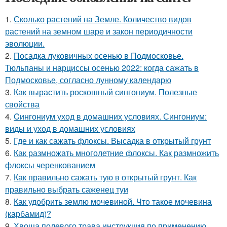
1.
Сколько растений на Земле. Количество видов
растений на земном шаре и закон периодичности
эволюции.
2.
Посадка луковичных осенью в Подмосковье.
Тюльпаны и нарциссы осенью 2022: когда сажать в
Подмосковье, согласно лунному календарю
3.
Как вырастить роскошный сингониум. Полезные
свойства
4.
Cингониум уход в домашних условиях. Сингониум:
виды и уход в домашних условиях
5.
Где и как сажать флоксы. Высадка в открытый грунт
6.
Как размножать многолетние флоксы. Как размножить
флоксы черенкованием
7.
Как правильно сажать тую в открытый грунт. Как
правильно выбрать саженец туи
8.
Как удобрить землю мочевиной. Что такое мочевина
(карбамид)?
9.
Хвоща полевого трава инструкция по применению.