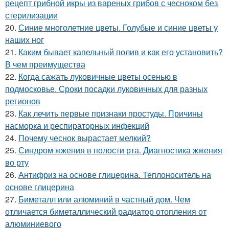
рецепт грибной икры из вареных грибов с чесноком без
стерилизации
20.
Синие многолетние цветы. Голубые и синие цветы у
наших ног
21.
Каким бывает капельный полив и как его установить?
В чем преимущества
22.
Когда сажать луковичные цветы осенью в
подмосковье. Сроки посадки луковичных для разных
регионов
23.
Как лечить первые признаки простуды. Причины
насморка и респираторных инфекций
24.
Почему чеснок вырастает мелкий?
25.
Синдром жжения в полости рта. Диагностика жжения
во рту
26.
Антифриз на основе глицерина. Теплоноситель на
основе глицерина
27.
Биметалл или алюминий в частный дом. Чем
отличается биметаллический радиатор отопления от
алюминиевого