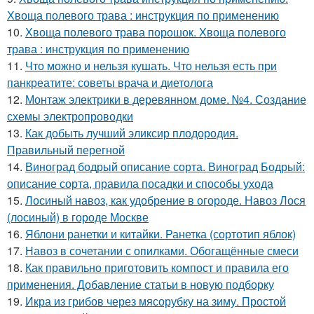
Хвоща полевого трава : инструкция по применению
10.
Хвоща полевого трава порошок. Хвоща полевого
трава : инструкция по применению
11.
Что можно и нельзя кушать. Что нельзя есть при
панкреатите: советы врача и диетолога
12.
Монтаж электрики в деревянном доме. №4. Создание
схемы электропроводки
13.
Как добыть лучший эликсир плодородия.
Правильный перегной
14.
Виноград бодрый описание сорта. Виноград Бодрый:
описание сорта, правила посадки и способы ухода
15.
Лосиный навоз, как удобрение в огороде. Навоз Лося
(лосиный) в городе Москве
16.
Яблони ранетки и китайки. Ранетка (сортотип яблок)
17.
Навоз в сочетании с опилками. Обогащённые смеси
18.
Как правильно приготовить компост и правила его
применения. Добавление статьи в новую подборку
19.
Икра из грибов через мясорубку на зиму. Простой