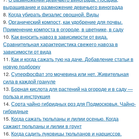
выращивание и размножение девичьего винограда
8.
Когда убирать физалис овощной. Виды
9.
Органический компост, как удобрение для почвы.
Применение компоста в огороде, в цветнике, в саду
10.
Как вносить навоз в зависимости от вида.
Сравнительная характеристика свежего навоза в
зависимости от вида
11.
Как и когда сажать тую на даче. Добавление статьи в
новую подборку
12.
Суперфосфат это мочевина или нет. Живительная
сила в каждой грануле
13.
Борная кислота для растений на огороде и в саду —
польза и инструкция
14.
Сорта чайно гибридных роз для Подмосковья. Чайно-
гибридные
15.
Когда сажать тюльпаны и лилии осенью. Когда
сажают тюльпаны и лилии в грунт
16.
Когда садить луковицы тюльпанов и нарциссов.