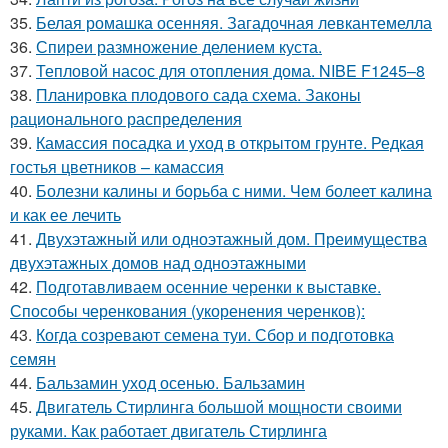
35.
Белая ромашка осенняя. Загадочная левкантемелла
36.
Спиреи размножение делением куста.
37.
Тепловой насос для отопления дома. NIBE F1245–8
38.
Планировка плодового сада схема. Законы
рационального распределения
39.
Камассия посадка и уход в открытом грунте. Редкая
гостья цветников – камассия
40.
Болезни калины и борьба с ними. Чем болеет калина
и как ее лечить
41.
Двухэтажный или одноэтажный дом. Преимущества
двухэтажных домов над одноэтажными
42.
Подготавливаем осенние черенки к выставке.
Способы черенкования (укоренения черенков):
43.
Когда созревают семена туи. Сбор и подготовка
семян
44.
Бальзамин уход осенью. Бальзамин
45.
Двигатель Стирлинга большой мощности своими
руками. Как работает двигатель Стирлинга