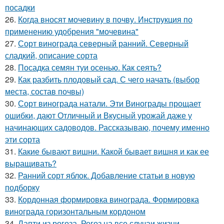
посадки
26.
Когда вносят мочевину в почву. Инструкция по
применению удобрения "мочевина"
27.
Сорт винограда северный ранний. Северный
сладкий, описание сорта
28.
Посадка семян туи осенью. Как сеять?
29.
Как разбить плодовый сад. С чего начать (выбор
места, состав почвы)
30.
Сорт винограда натали. Эти Винограды прощает
ошибки, дают Отличный и Вкусный урожай даже у
начинающих садоводов. Рассказываю, почему именно
эти сорта
31.
Какие бывают вишни. Какой бывает вишня и как ее
выращивать?
32.
Ранний сорт яблок. Добавление статьи в новую
подборку
33.
Кордонная формировка винограда. Формировка
винограда горизонтальным кордоном
34.
Лапти из рогоза. Рогоз на все случаи жизни