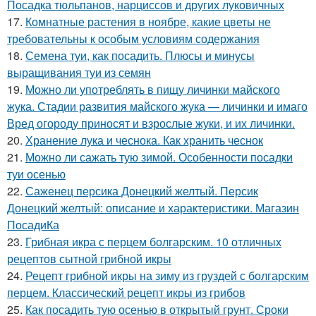
Посадка тюльпанов, нарциссов и других луковичных
17.
Комнатные растения в ноябре, какие цветы не
требовательны к особым условиям содержания
18.
Семена туи, как посадить. Плюсы и минусы
выращивания туи из семян
19.
Можно ли употреблять в пищу личинки майского
жука. Стадии развития майского жука — личинки и имаго
Вред огороду приносят и взрослые жуки, и их личинки.
20.
Хранение лука и чеснока. Как хранить чеснок
21.
Можно ли сажать тую зимой. Особенности посадки
туи осенью
22.
Саженец персика Донецкий желтый. Персик
Донецкий желтый: описание и характеристики. Магазин
ПосадиКа
23.
Грибная икра с перцем болгарским. 10 отличных
рецептов сытной грибной икры
24.
Рецепт грибной икры на зиму из груздей с болгарским
перцем. Классический рецепт икры из грибов
25.
Как посадить тую осенью в открытый грунт. Сроки