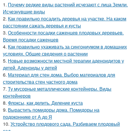
1.
Почему редкие виды растений исчезают с лица Земли.
Исчезнувшие виды
2.
Как правильно посадить деревья на участке. На каком
расстоянии сажать деревья и кусты
3.
Особенности посадки саженцев плодовых деревьев.
Время посадки саженцев
4.
Как правильно ухаживать за сингониумом в домашних
условиях. Общие сведения о растении
5.
Новые возможности местной терапии аденоидитов у
детей. Аденоиды у детей
6.
Материал для стен дома. Выбор материалов для
строительства стен частного дома
7.
Ту мусорные металлические контейнеры. Виды
контейнеров
8.
Флоксы, как делить. Деление куста
9.
Вырастить помидоры дома. Помидоры на
подоконнике от А до Я
10.
Устройство плодового сада. Разбиваем плодовый
сад