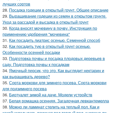
лучших сортов
28.
Посадка годеции в открытый грунт. Общее описание
29.
Выращивание годеции из семян в открытом грунте.
Уход за рассадой и высадка в открытый грунт
30.
Когда вносят мочевину в почву. Инструкция по
применению удобрения "мочевина"
31.
Как посадить лиатрис осенью. Семенной способ
32.
Как посадить тую в открытый грунт осенью.
Особенности осенней посадки
33.
Подготовка почвы и посадка плодовых деревьев в
саду. Подготовка почвы к посадкам
34.
Ямочный персик, что это. Как выглядит нектарин и
как выращивать дерево?
35.
Сорта моркови для зимнего посева. Сорта моркови
для подзимнего посева
36.
Биотуалет зимой на даче. Модели устройств
37.
Белая ромашка осенняя. Загадочная левкантемелла
38.
Можно ли ламинат стелить на теплый пол. Как и
какой укладывать ламинат под теплый пол, и можно ли