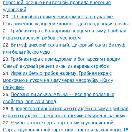
перегной: осенью или весной, правила внесения
удобрений
20.
11 Способов применения компоста на участке.
Органическое удобрение компост для плодородия почвы
21.
Грибная икра с болгарским перцем на зиму. Грибная
икра из вареных грибов с чесноком
22.
Витлуф цикорий салатный. Цикорный салат Витлуф
или бельгийское чудо
23.
Грибная икра с помидорами и болгарским перцем.
Самый вкусный рецепт икры из вареных грибов
24.
Икра из белых грибов на зиму. Грибная икра с
морковью и луком на зиму через мясорубку «Как у
бабушки»
25.
Полезна ли алыча. Алыча — все про полезные
свойства, польза и вред
26.
6 рецептов грибной икры из груздей на зиму. Грибная
икра из груздей — рецепты пальчики оближешь на зиму
27.
Ремонтантные сорта гортензии крупнолистной.
Сорта крупнолистной гортензии с фото и названиями. 15