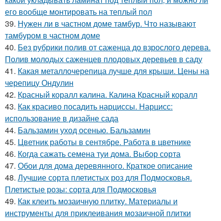
его вообще монтировать на теплый пол
39.
Нужен ли в частном доме тамбур. Что называют
тамбуром в частном доме
40.
Без рубрики полив от саженца до взрослого дерева.
Полив молодых саженцев плодовых деревьев в саду
41.
Какая металлочерепица лучше для крыши. Цены на
черепицу Ондулин
42.
Красный коралл калина. Калина Красный коралл
43.
Как красиво посадить нарциссы. Нарцисс:
использование в дизайне сада
44.
Бальзамин уход осенью. Бальзамин
45.
Цветник работы в сентябре. Работа в цветнике
46.
Когда сажать семена туи дома. Выбор сорта
47.
Обои для дома деревянного. Краткое описание
48.
Лучшие сорта плетистых роз для Подмосковья.
Плетистые розы: сорта для Подмосковья
49.
Как клеить мозаичную плитку. Материалы и
инструменты для приклеивания мозаичной плитки