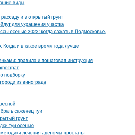
увшие виды
 рассаду и в открытый грунт
йдут для украшения участка
сы осенью 2022: когда сажать в Подмосковье,
 Когда и в какое время года лучше
нками: правила и пошаговая инструкция
ерфосфат
ую подборку
городи из винограда
 весной
ыбрать саженец туи
крытый грунт
адки туи осенью
 методики лечения аденомы простаты