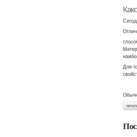
Как
Сегод
Отлич
спосо
Матер
наибо
Для т
свойс
Обычн
читат
Пос