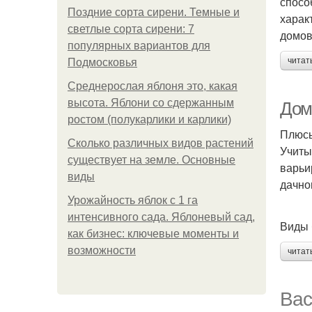
спосо
Поздние сорта сирени. Темные и
харак
светлые сорта сирени: 7
домов
популярных вариантов для
читат
Подмосковья
Среднерослая яблоня это, какая
высота. Яблони со сдержанным
Дом
ростом (полукарлики и карлики)
Плюсы
Сколько различных видов растений
Учиты
существует на земле. Основные
варьи
виды
дачно
Урожайность яблок с 1 га
интенсивного сада. Яблоневый сад,
Виды 
как бизнес: ключевые моменты и
возможности
читат
Вас