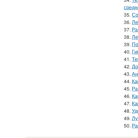
средн
35.
Со
36.
Ле
37.
Ра
38.
Ле
39.
По
40.
Ги
41.
Те
42.
До
43.
Ан
44.
Ка
45.
Ра
46.
Ка
47.
Ка
48.
Уд
49.
Лу
50.
Ра