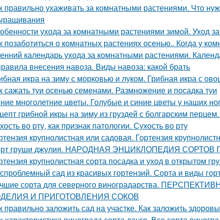
к правильно ухаживать за комнатными растениями. Что нуж
ыращивания
обенности ухода за комнатными растениями зимой. Уход з
к позаботиться о комнатных растениях осенью.. Когда у ко
енний календарь ухода за комнатными растениями. Календ
правила внесения навоза. Виды навоза: какой брать
ибная икра на зиму с морковью и луком. Грибная икра с ов
к сажать туи осенью семенами. Размножение и посадка туи
ние многолетние цветы. Голубые и синие цветы у наших но
цепт грибной икры на зиму из груздей с болгарским перцем.
хость во рту, как признак патологии. Сухость во рту
ртензия крупнолистная или садовая. Гортензия крупнолист
рт груши джулия. НАРОДНАЯ ЭНЦИКЛОПЕДИЯ СОРТОВ
ртензия крупнолистная сорта посадка и уход в открытом гр
спроблемный сад из красивых гортензий. Сорта и виды гор
чшие сорта для северного виноградарства. ПЕРСПЕК
ДЕЛИЯ И ПРИГОТОВЛЕНИЯ СОКОВ
к правильно заложить сад на участке. Как заложить здоров
х характеристика винограда сорта данге. Все сорта виногр