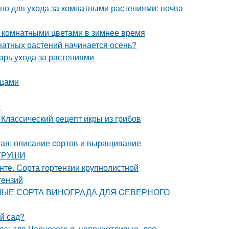
но для ухода за комнатными растениями: почва
а комнатными цветами в зимнее время
мнатных растений начинается осень?
арь ухода за растениями
ощами
г
 Классический рецепт икры из грибов
ная: описание сортов и выращивание
 ГРУШИ
унте. Сорта гортензии крупнолистной
тензий
ТИВНЫЕ СОРТА ВИНОГРАДА ДЛЯ CЕВЕРНОГО
ый сад?
ада: для Черноземья, неприхотливые, для