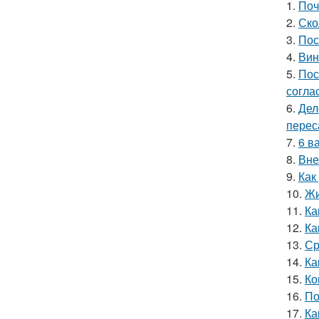
1.
Поч
2.
Ско
3.
Пос
4.
Вин
5.
Пос
согла
6.
Дел
перес
7.
6 в
8.
Вне
9.
Как
10.
Жи
11.
Ка
12.
Ка
13.
Ср
14.
Ка
15.
Ко
16.
По
17.
Ка