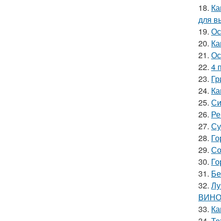
18.
Ка
для в
19.
Ос
20.
Ка
21.
Ос
22.
4 
23.
Гр
24.
Ка
25.
Си
26.
Ре
27.
Су
28.
Го
29.
Со
30.
Го
31.
Бе
32.
Лу
ВИНО
33.
Ка
34.
Те