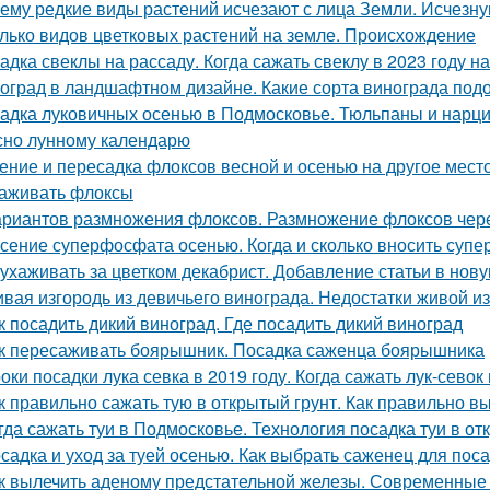
ему редкие виды растений исчезают с лица Земли. Исчезн
лько видов цветковых растений на земле. Происхождение
адка свеклы на рассаду. Когда сажать свеклу в 2023 году на
оград в ландшафтном дизайне. Какие сорта винограда подо
адка луковичных осенью в Подмосковье. Тюльпаны и нарцис
сно лунному календарю
ение и пересадка флоксов весной и осенью на другое место.
аживать флоксы
ариантов размножения флоксов. Размножение флоксов чере
сение суперфосфата осенью. Когда и сколько вносить суп
 ухаживать за цветком декабрист. Добавление статьи в нов
вая изгородь из девичьего винограда. Недостатки живой из
к посадить дикий виноград. Где посадить дикий виноград
к пересаживать боярышник. Посадка саженца боярышника
оки посадки лука севка в 2019 году. Когда сажать лук-севок
к правильно сажать тую в открытый грунт. Как правильно в
гда сажать туи в Подмосковье. Технология посадка туи в от
садка и уход за туей осенью. Как выбрать саженец для пос
к вылечить аденому предстательной железы. Современные