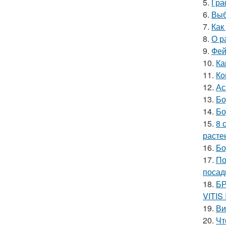
5.
Гра
6.
Выб
7.
Как
8.
О р
9.
Фей
10.
Ка
11.
Ко
12.
Ас
13.
Бо
14.
Бо
15.
8 
расте
16.
Бо
17.
По
посад
18.
БР
VITIS
19.
Ви
20.
Чт