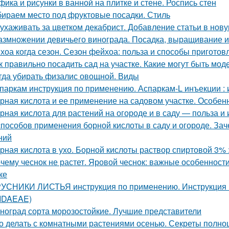
фика и рисунки в ванной на плитке и стене. Роспись стен
ираем место под фруктовые посадки. Стиль
 ухаживать за цветком декабрист. Добавление статьи в нов
азмножении девичьего винограда. Посадка, выращивание и
хоа когда сезон. Сезон фейхоа: польза и способы приготов
к правильно посадить сад на участке. Какие могут быть мо
гда убирать физалис овощной. Виды
паркам инструкция по применению. Аспаркам-L инъекции :
рная кислота и ее применение на садовом участке. Особе
рная кислота для растений на огороде и в саду — польза и
способов применения борной кислоты в саду и огороде. Зач
ний
рная кислота в ухо. Борной кислоты раствор спиртовой 3%
чему чеснок не растет. Яровой чеснок: важные особеннос
ке
УСНИКИ ЛИСТЬЯ инструкция по применению. Инструкци
 IDAEAE)
ноград сорта морозостойкие. Лучшие представители
о делать с комнатными растениями осенью. Секреты полно