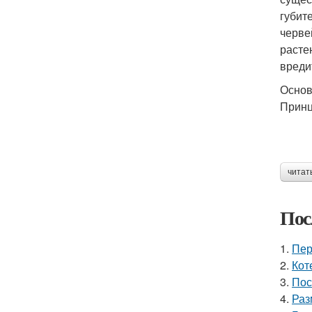
губит
черве
расте
вреди
Основ
Принц
читат
Пос
1.
Пер
2.
Кот
3.
Пос
4.
Раз