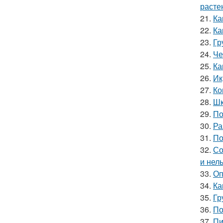
расте
21.
Ка
22.
Ка
23.
Гр
24.
Че
25.
Ка
26.
Ик
27.
Ко
28.
Шк
29.
По
30.
Ра
31.
По
32.
Со
и нел
33.
Оп
34.
Ка
35.
Гр
36.
По
37.
Пи