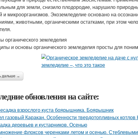
ельным для земли, снизило плодородие, нарушило природный
й и микроорганизмов. Экоземледелие основано на осознан
ниями, животными, органическими остатками, при этом чело
теля.
ы органического земледелия
ипы и основы органического земледелия просты для пони
ь дальше →
ледние обновления на сайте:
есадка взрослого куста боярышника. Боярышник
ел газовый Каракан. Особенности твердотопливных котлов 
адка деревьев и кустарников. Осенью
множение флоксов черенками летом и осенью. Стеблевыми