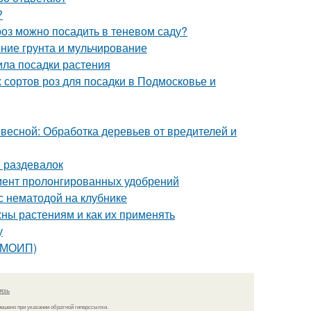
?
роз можно посадить в теневом саду?
ние грунта и мульчирование
ила посадки растения
 сортов роз для посадки в Подмосковье и
 весной: Обработка деревьев от вредителей и
 раздевалок
мент пролонгированных удобрений
с нематодой на клубнике
жны растениям и как их применять
у
 (МОИП)
язь
решено при указании обратной гиперссылки.