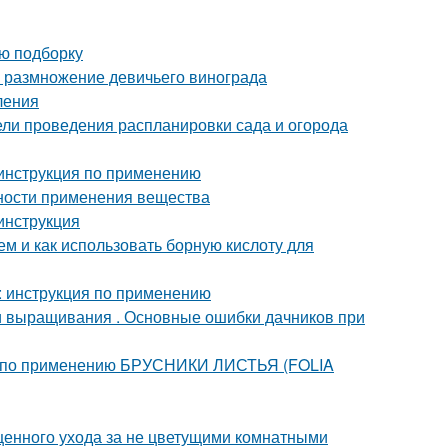
ую подборку
 размножение девичьего винограда
ления
дели проведения распланировки сада и огорода
 инструкция по применению
нности применения вещества
 инструкция
ем и как использовать борную кислоту для
 : инструкция по применению
ти выращивания . Основные ошибки дачников при
я по применению БРУСНИКИ ЛИСТЬЯ (FOLIA
ценного ухода за не цветущими комнатными