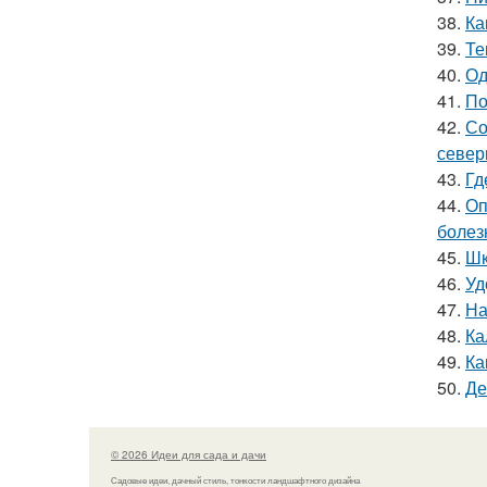
38.
Ка
39.
Те
40.
Од
41.
По
42.
Со
север
43.
Гд
44.
Оп
болез
45.
Шк
46.
Уд
47.
На
48.
Ка
49.
Ка
50.
Де
© 2026 Идеи для сада и дачи
Садовые идеи, дачный стиль, тонкости ландшафтного дизайна