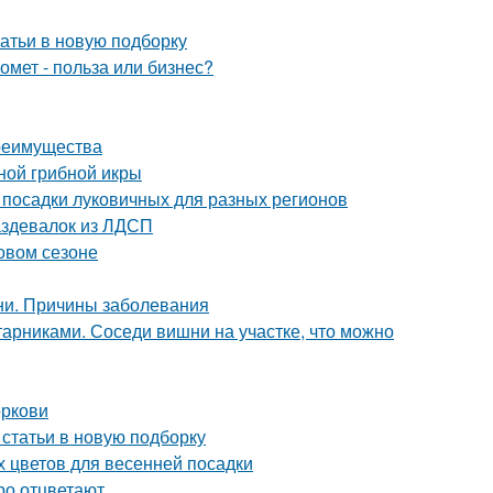
атьи в новую подборку
омет - польза или бизнес?
преимущества
ной грибной икры
 посадки луковичных для разных регионов
аздевалок из ЛДСП
новом сезоне
ни. Причины заболевания
арниками. Соседи вишни на участке, что можно
оркови
 статьи в новую подборку
х цветов для весенней посадки
ро отцветают