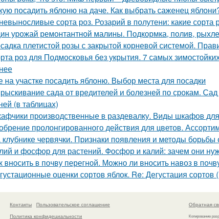
кую посадить яблоню на даче. Как выбрать саженец яблони
невыносливые сорта роз. Розарий в полутени: какие сорта 
ин урожай ремонтантной малины. Подкормка, полив, рыхле
садка плетистой розы с закрытой корневой системой. Прав
рта роз для Подмосковья без укрытия. 7 самых зимостойких
нее
е на участке посадить яблоню. Выбор места для посадки
рыскивание сада от вредителей и болезней по срокам. Сад
ней (в таблицах)
афчики производственные в раздевалку. Виды шкафов для
обрение пролонгированного действия для цветов. Ассорти
 клубнике червячки. Признаки появления и методы борьбы 
лий и фосфор для растений. Фосфор и калий: зачем они ну
к вносить в почву перегной. Можно ли вносить навоз в почв
густационные оценки сортов яблок. Re: Дегустация сортов
Контакты
Пользовательское соглашение
Обратная св
Политика конфидециальности
Копирование раз