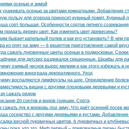
ниями осенью и зимой
к ухаживать осенью за цветами комнатными. Добавление ст
кую пользу для огорода приносит куриный помет. Куриный п
уша сорт большая. Особенности сортов летнего созревания
м придать дереву цвет. Как изменить цвет древесины?
ким бывает капельный полив и как его установить? В чем 
ра из опят на зиму — 6 рецептов приготовления самой вкус
гда сажать луковичные цветы осенью в подмосковье. Сроки
афчики для детских раздевалок секционные. Шкафы для р
чему озимый чеснок вырос мелким и как этого избежать в 
змножение винограда декоративного. Уход
чему воспаляются лимфоузлы на шее. Определение болез
вместимость вишни с другими плодовыми деревьями и куст
ьзя сажать рядом
исание 20 сортов и видов годеции. Сорта
к сажать лук и морковь под зиму. Что даёт осенний посев м
уша соседство с другими деревьями и кустами. Добавление
садка весной луковичных цветов. 6 луковичных и клубневы
оны рока, что это. Миф первый – древовидные пионы быст