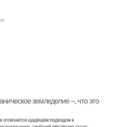
на
аническое земледелие –, что это
ие отличается щадящим подходом к
 пестицидов, глубокой обработки стало