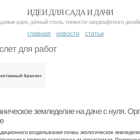
ИДЕИ ДЛЯ САДА И ДАЧИ
адовые идеи, дачный стиль, тонкости ландшафтного дизай
главная
новости
статьи
слет для работ
икотажный браслет
ническое земледелие на даче с нуля. Орг
ое
адиционного возделывания почвы экологическое земледел
твующим в природе естественным экосистемам. Применение