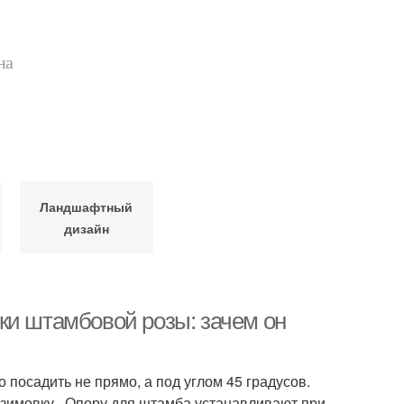
на
Ландшафтный
дизайн
ки штамбовой розы: зачем он
посадить не прямо, а под углом 45 градусов.
 зимовку . Опору для штамба устанавливают при