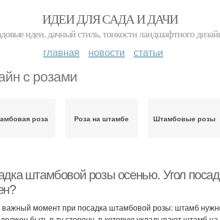
ИДЕИ ДЛЯ САДА И ДАЧИ
адовые идеи, дачный стиль, тонкости ландшафтного дизай
главная
новости
статьи
айн с розами
амбовая роза
Роза на штамбе
Штамбовые розы
адка штамбовой розы осенью. Угол посад
ен?
 важный момент при посадка штамбовой розы: штамб нужно 
 должен быть в ту сторону, в которую укладывают штамб на