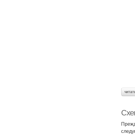
читат
Схем
Прежд
следу