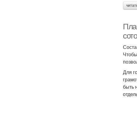
читат
План
сото
Соста
Чтобы
позво
Для г
грамо
быть 
отдель