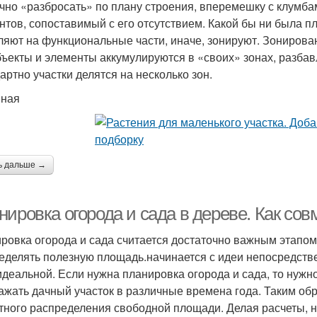
чно «разбросать» по плану строения, вперемешку с клумба
нтов, сопоставимый с его отсутствием. Какой бы ни была п
ляют на функциональные части, иначе, зонируют. Зонирова
бъекты и элементы аккумулируются в «своих» зонах, разб
артно участки делятся на несколько зон.
вная
ь дальше →
ировка огорода и сада в дереве. Как сов
ровка огорода и сада считается достаточно важным этапом
еделять полезную площадь.начинается с идеи непосредстве
идеальной. Если нужна планировка огорода и сада, то нужн
ажать дачный участок в различные времена года. Таким обр
тного распределения свободной площади. Делая расчеты, н