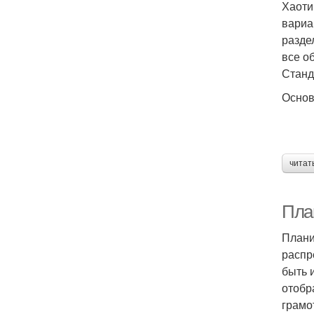
Хаоти
вариа
разде
все о
Станд
Осно
читат
План
Плани
распр
быть 
отобр
грамо