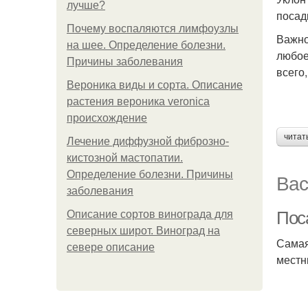
лучше?
посад
Почему воспаляются лимфоузлы
Важно
на шее. Определение болезни.
любое
Причины заболевания
всего
Вероника виды и сорта. Описание
растения вероника veronica
происхождение
читат
Лечение диффузной фиброзно-
кистозной мастопатии.
Определение болезни. Причины
Вас
заболевания
Поса
Описание сортов винограда для
северных широт. Виноград на
Самая
севере описание
местн