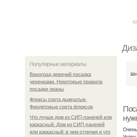
с
Диз
Популярные материалы
Шт
Виноград девичий посадка
черенками. Некоторые правила
посадки лианы
Флоксы сорта дымчатые.
Фиолетовые сорта флоксов
Пос
нуж
Что лучше дом из СИП-панелей или
каркасный. Дом из СИП-панелей
Очень
или каркасный: в чем отличия и что
Уклон