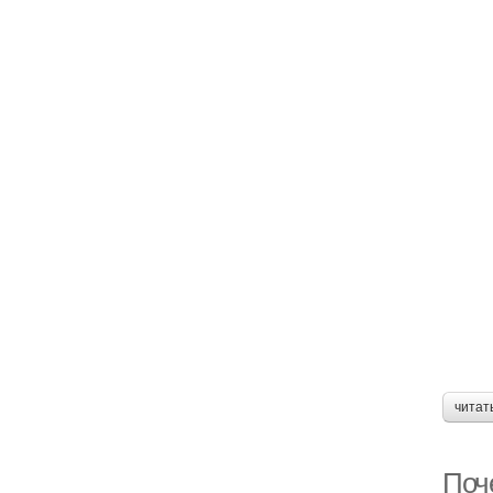
читат
Поч