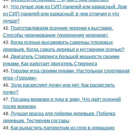
41.
Что лучше дом из СИП-панелей или каркасный. Дом
из СИП-панелей или каркасный: в чем отличия и что
лучше?
42.
Подготавливаем осенние черенки к выставке.
Способы черенкования (укоренения черенков):
43.
Когда осенью высаживать саженцы плодовых
деревьев. Когда сажать деревья и кустарники осенью?
44.
Двигатель Стирлинга большой мощности своими
руками. Как работает двигатель Стирлинга
45.
Городки игра своими руками. Настольная спортивная
игра «Городки»
46.
Зола раскисляет почву или нет. Как раскислить
почву?
47.
Посадка моркови и лука в зиму. Что даёт осенний
посев моркови
48.
Лучшая краска для побелки деревьев. Побелка
деревьев. Тестируем составы
49.
Как вырастить папоротник из спор в домашних