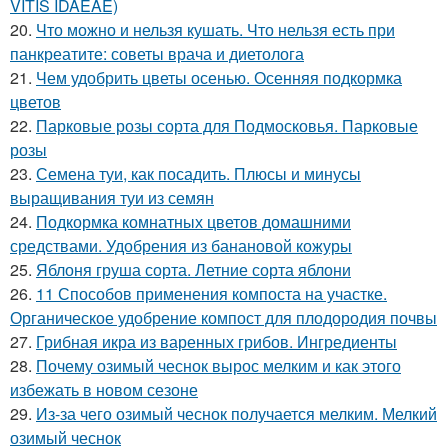
VITIS IDAEAE)
20.
Что можно и нельзя кушать. Что нельзя есть при
панкреатите: советы врача и диетолога
21.
Чем удобрить цветы осенью. Осенняя подкормка
цветов
22.
Парковые розы сорта для Подмосковья. Парковые
розы
23.
Семена туи, как посадить. Плюсы и минусы
выращивания туи из семян
24.
Подкормка комнатных цветов домашними
средствами. Удобрения из банановой кожуры
25.
Яблоня груша сорта. Летние сорта яблони
26.
11 Способов применения компоста на участке.
Органическое удобрение компост для плодородия почвы
27.
Грибная икра из варенных грибов. Ингредиенты
28.
Почему озимый чеснок вырос мелким и как этого
избежать в новом сезоне
29.
Из-за чего озимый чеснок получается мелким. Мелкий
озимый чеснок