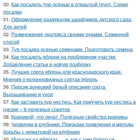
30.
Как посадить тую осенью в открытый грунт. Сроки
посадки
31.
Оформление раздевалки шкафчиков детского сада.
Для детей
32.
Размножение лиатриса своими руками. Семенной
способ
33.
Туя посадка осенью семенами. Подготовить семена
34.
Как посадить яблони на проблемном участке.
Добавление статьи в новую подборку
35.
Лучшие сорта яблонь для краснодарского края.
Мнения о колонновидных сортах яблонь
36.
Персик донецкий белый описание сорта.
Выращивание и уход
37.
Как заставить кур нестись. Как приучить кур нестись в
гнезде – 9 полезных советов
38.
Крапивой, что лечат. Полезные свойства крапивы
39.
Червячки в клубнике. Признаки появления и методы
борьбы с нематодой на клубнике
40.
Мухосед на яблоках. …и, как с ним бороться