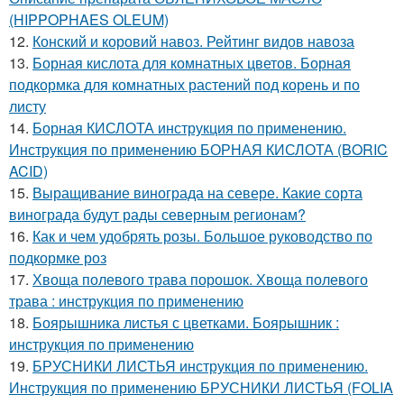
(HIPPOPHAES OLEUM)
12.
Конский и коровий навоз. Рейтинг видов навоза
13.
Борная кислота для комнатных цветов. Борная
подкормка для комнатных растений под корень и по
листу
14.
Борная КИСЛОТА инструкция по применению.
Инструкция по применению БОРНАЯ КИСЛОТА (BORIC
ACID)
15.
Выращивание винограда на севере. Какие сорта
винограда будут рады северным регионам?
16.
Как и чем удобрять розы. Большое руководство по
подкормке роз
17.
Хвоща полевого трава порошок. Хвоща полевого
трава : инструкция по применению
18.
Боярышника листья с цветками. Боярышник :
инструкция по применению
19.
БРУСНИКИ ЛИСТЬЯ инструкция по применению.
Инструкция по применению БРУСНИКИ ЛИСТЬЯ (FOLIA