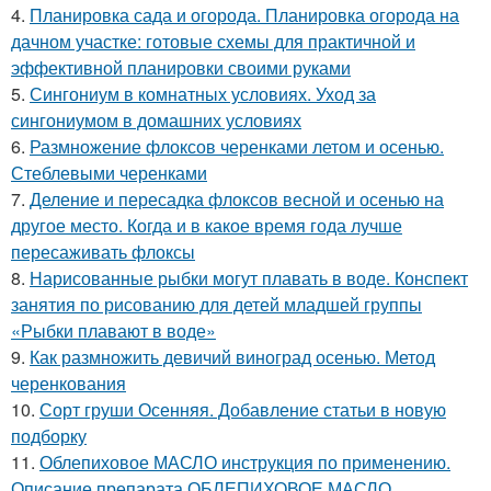
4.
Планировка сада и огорода. Планировка огорода на
дачном участке: готовые схемы для практичной и
эффективной планировки своими руками
5.
Сингониум в комнатных условиях. Уход за
сингониумом в домашних условиях
6.
Размножение флоксов черенками летом и осенью.
Стеблевыми черенками
7.
Деление и пересадка флоксов весной и осенью на
другое место. Когда и в какое время года лучше
пересаживать флоксы
8.
Нарисованные рыбки могут плавать в воде. Конспект
занятия по рисованию для детей младшей группы
«Рыбки плавают в воде»
9.
Как размножить девичий виноград осенью. Метод
черенкования
10.
Сорт груши Осенняя. Добавление статьи в новую
подборку
11.
Облепиховое МАСЛО инструкция по применению.
Описание препарата ОБЛЕПИХОВОЕ МАСЛО