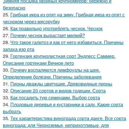
Зимняя посадка хвойных крупномеров: бережно и
безопасно
25.
Грибная икра из опят на зиму. Грибная икра из опят с
чесноком через мясорубку
26.
Как правильно употреблять чеснок. Чеснок
27.
Почему чеснок вырастает мелкий?
28.
Что такое галитоз и как от него избавиться. Причины
запаха изо рта
29.
Гортензия крупнолистная сорт Эндлесс Саммер.
Описание гортензии Вечное лето
30.
Почему воспаляются лимфоузлы на шее.
Определение болезни. Причины заболевания
31.
Пионы дважды цветущие. Древовидные пионы
32.
Описание 20 сортов и видов годеции. Сорта
33.
Как посадить тую семенами. Выбор сорта
34.
Плодовые деревья и кустарники в саду. Какие сорта
выбрать
35.
Тех характеристика винограда сорта данге. Все сорта
винограда: для Черноземья, неприхотливые, для