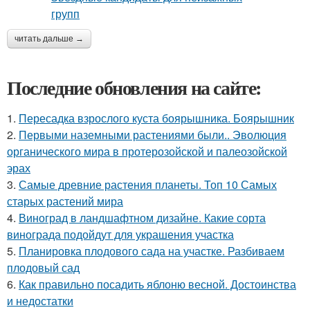
читать дальше →
Последние обновления на сайте:
1.
Пересадка взрослого куста боярышника. Боярышник
2.
Первыми наземными растениями были.. Эволюция
органического мира в протерозойской и палеозойской
эрах
3.
Самые древние растения планеты. Топ 10 Самых
старых растений мира
4.
Виноград в ландшафтном дизайне. Какие сорта
винограда подойдут для украшения участка
5.
Планировка плодового сада на участке. Разбиваем
плодовый сад
6.
Как правильно посадить яблоню весной. Достоинства
и недостатки