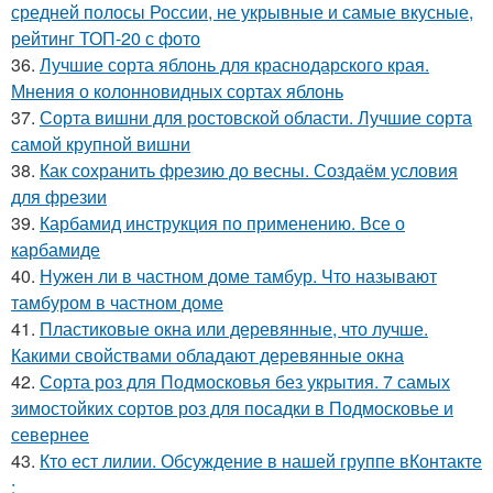
средней полосы России, не укрывные и самые вкусные,
рейтинг ТОП-20 с фото
36.
Лучшие сорта яблонь для краснодарского края.
Мнения о колонновидных сортах яблонь
37.
Сорта вишни для ростовской области. Лучшие сорта
самой крупной вишни
38.
Как сохранить фрезию до весны. Создаём условия
для фрезии
39.
Карбамид инструкция по применению. Все о
карбамиде
40.
Нужен ли в частном доме тамбур. Что называют
тамбуром в частном доме
41.
Пластиковые окна или деревянные, что лучше.
Какими свойствами обладают деревянные окна
42.
Сорта роз для Подмосковья без укрытия. 7 самых
зимостойких сортов роз для посадки в Подмосковье и
севернее
43.
Кто ест лилии. Обсуждение в нашей группе вКонтакте
: