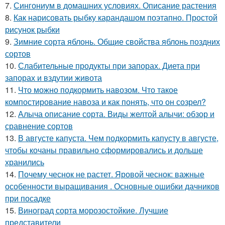
7.
Сингониум в домашних условиях. Описание растения
8.
Как нарисовать рыбку карандашом поэтапно. Простой
рисунок рыбки
9.
Зимние сорта яблонь. Общие свойства яблонь поздних
сортов
10.
Слабительные продукты при запорах. Диета при
запорах и вздутии живота
11.
Что можно подкормить навозом. Что такое
компостирование навоза и как понять, что он созрел?
12.
Алыча описание сорта. Виды желтой алычи: обзор и
сравнение сортов
13.
В августе капуста. Чем подкормить капусту в августе,
чтобы кочаны правильно сформировались и дольше
хранились
14.
Почему чеснок не растет. Яровой чеснок: важные
особенности выращивания . Основные ошибки дачников
при посадке
15.
Виноград сорта морозостойкие. Лучшие
представители