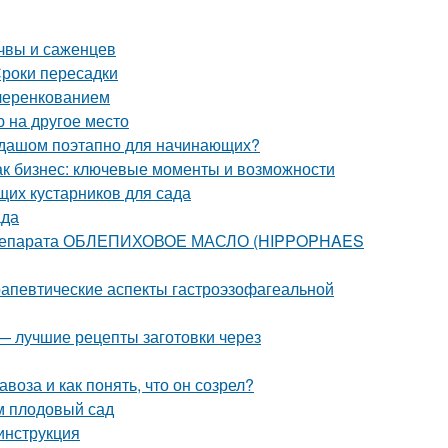
чвы и саженцев
роки пересадки
 черенкованием
 на другое место
андашом поэтапно для начинающих?
как бизнес: ключевые моменты и возможности
щих кустарников для сада
ада
 препарата ОБЛЕПИХОВОЕ МАСЛО (HIPPOPHAES
апевтические аспекты гастроэзофагеальной
 — лучшие рецепты заготовки через
воза и как понять, что он созрел?
м плодовый сад
 инструкция