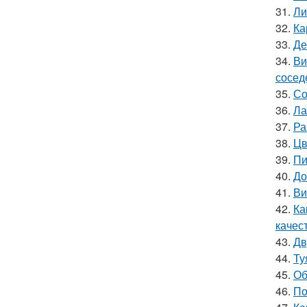
31.
Ли
32.
Ка
33.
Де
34.
Ви
сосед
35.
Со
36.
Ла
37.
Ра
38.
Цв
39.
Пи
40.
До
41.
Ви
42.
Ка
качес
43.
Дв
44.
Ту
45.
Об
46.
По