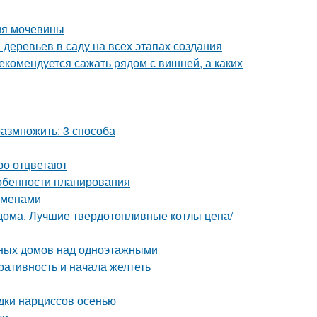
ия мочевины
деревьев в саду на всех этапах создания
екомендуется сажать рядом с вишней, а каких
азмножить: 3 способа
ро отцветают
Особенности планирования
еменами
 дома. Лучшие твердотопливные котлы цена/
ных домов над одноэтажными
оративность и начала желтеть
адки нарциссов осенью