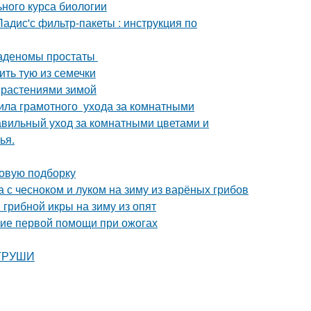
ьного курса биологии
адис'с фильтр-пакеты : инструкция по
 аденомы простаты
ть тую из семечки
 растениями зимой
ила грамотного ухода за комнатными
равильный уход за комнатными цветами и
ья.
новую подборку
а с чесноком и луком на зиму из варёных грибов
грибной икры на зиму из опят
ние первой помощи при ожогах
 ГРУШИ