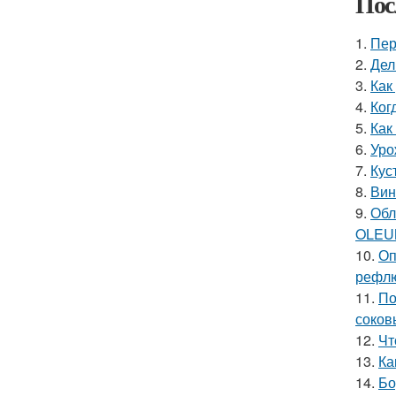
Пос
1.
Пер
2.
Дел
3.
Как
4.
Ког
5.
Как
6.
Уро
7.
Кус
8.
Вин
9.
Обл
OLEU
10.
Оп
рефлю
11.
По
соков
12.
Чт
13.
Ка
14.
Бо