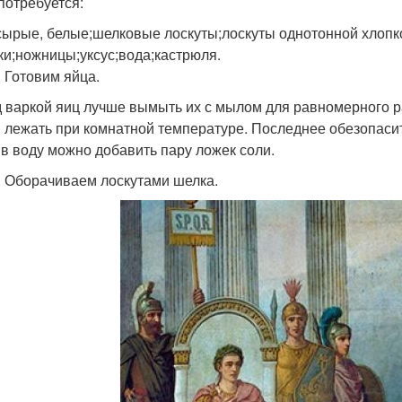
 потребуется:
сырые, белые;шелковые лоскуты;лоскуты однотонной хлопко
ки;ножницы;уксус;вода;кастрюля.
. Готовим яйца.
 варкой яиц лучше вымыть их с мылом для равномерного ра
 лежать при комнатной температуре. Последнее обезопасит 
 в воду можно добавить пару ложек соли.
. Оборачиваем лоскутами шелка.