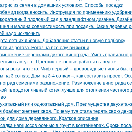
атрис из семян в домашних условиях. Способы посадки
рбамид когда вносить. Инструкция по применению удобрен
коративный плодовый сад в ландшафтном дизайне. Дизайн 
шня и малина совместимость при посадке. Какие деревья р
ей надо исключить
рта летних яблонь. Добавление статьи в новую подборку
пти из рогоза. Рогоз на все случаи жизни
змножение черенками дикого винограда. Уметь правильно р
етник в августе. Цветник: сезонные работы в августе
оны рока, что это. Миф первый – древовидные пионы быст
м на 3 сотках. Дом на 3-4 сотках –, как составить проект. 
ноград семенами размножение. Размножение винограда с
кой твердотопливный котел лучше для отопления частного
тво
ухэтажный или одноэтажный дом. Преимущества двухэтаж
я брабант желтеет хвоя. Почему туя стала терять свою дек
ои для дома деревянного. Краткое описание
садка нарциссов осенью в грунт в контейнерах. Сроки пос