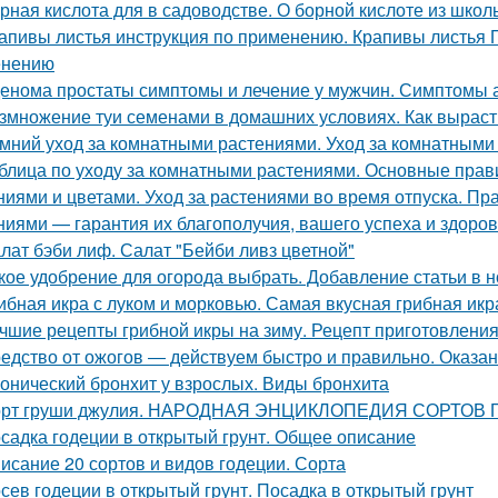
рная кислота для в садоводстве. О борной кислоте из школ
апивы листья инструкция по применению. Крапивы листья П
енению
енома простаты симптомы и лечение у мужчин. Симптомы
змножение туи семенами в домашних условиях. Как вырасти
мний уход за комнатными растениями. Уход за комнатными
блица по уходу за комнатными растениями. Основные прав
ниями и цветами. Уход за растениями во время отпуска. П
ниями — гарантия их благополучия, вашего успеха и здоров
лат бэби лиф. Салат "Бейби ливз цветной"
кое удобрение для огорода выбрать. Добавление статьи в 
ибная икра с луком и морковью. Самая вкусная грибная икр
чшие рецепты грибной икры на зиму. Рецепт приготовления 
едство от ожогов ― действуем быстро и правильно. Оказа
онический бронхит у взрослых. Виды бронхита
рт груши джулия. НАРОДНАЯ ЭНЦИКЛОПЕДИЯ СОРТОВ
садка годеции в открытый грунт. Общее описание
исание 20 сортов и видов годеции. Сорта
сев годеции в открытый грунт. Посадка в открытый грунт