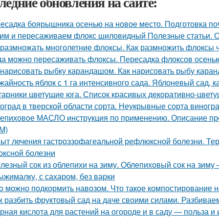
ледние обновления на сайте:
есадка боярышника осенью на новое место. Подготовка по
им и пересаживаем флокс шиловидный Полезные статьи. С
 размножать многолетние флоксы. Как размножить флоксы
да можно пересаживать флоксы. Пересадка флоксов осенью
 нарисовать рыбку карандашом. Как нарисовать рыбу кар
жайность яблок с 1 га интенсивного сада. Яблоневый сад, 
тарники цветущие юга. Список красивых декоративно-цвету
оград в тверской области сорта. Неукрывные сорта виногр
епиховое МАСЛО инструкция по применению. Описание
M)
ыт лечения гастроэзофагеальной рефлюксной болезни. Тер
ксной болезни
лезный сок из облепихи на зиму. Облепиховый сок на зиму
ыжималку, с сахаром, без варки
о можно подкормить навозом. Что такое компостирование на
к разбить фруктовый сад на даче своими силами. Разбивае
рная кислота для растений на огороде и в саду — польза и