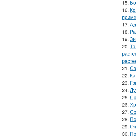
15.
Бо
16.
Кр
прим
17.
Ад
18.
Ра
19.
Зи
20.
Та
расте
расте
21.
Са
22.
Ка
23.
Гр
24.
Лу
25.
Ср
26.
Хр
27.
Со
28.
По
29.
Оп
30.
По