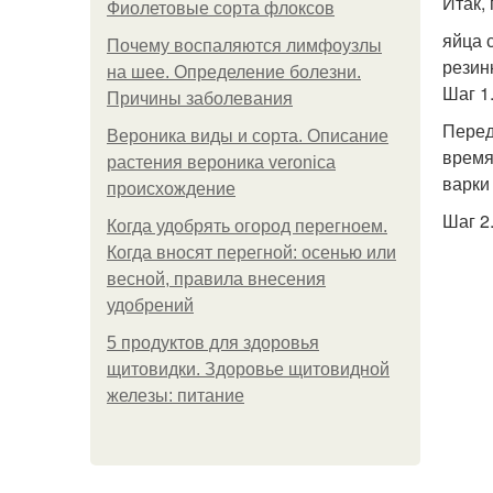
Итак,
Фиолетовые сорта флоксов
яйца 
Почему воспаляются лимфоузлы
резин
на шее. Определение болезни.
Шаг 1
Причины заболевания
Перед
Вероника виды и сорта. Описание
время
растения вероника veronica
варки
происхождение
Шаг 2
Когда удобрять огород перегноем.
Когда вносят перегной: осенью или
весной, правила внесения
удобрений
5 продуктов для здоровья
щитовидки. Здоровье щитовидной
железы: питание