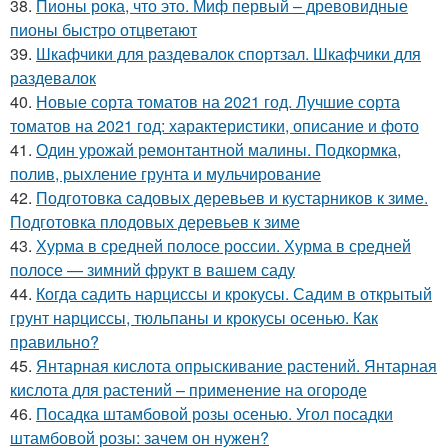
38.
Пионы рока, что это. Миф первый – древовидные
пионы быстро отцветают
39.
Шкафчики для раздевалок спортзал. Шкафчики для
раздевалок
40.
Новые сорта томатов на 2021 год. Лучшие сорта
томатов на 2021 год: характеристики, описание и фото
41.
Один урожай ремонтантной малины. Подкормка,
полив, рыхление грунта и мульчирование
42.
Подготовка садовых деревьев и кустарников к зиме.
Подготовка плодовых деревьев к зиме
43.
Хурма в средней полосе россии. Хурма в средней
полосе — зимний фрукт в вашем саду
44.
Когда садить нарциссы и крокусы. Садим в открытый
грунт нарциссы, тюльпаны и крокусы осенью. Как
правильно?
45.
Янтарная кислота опрыскивание растений. Янтарная
кислота для растений – применение на огороде
46.
Посадка штамбовой розы осенью. Угол посадки
штамбовой розы: зачем он нужен?