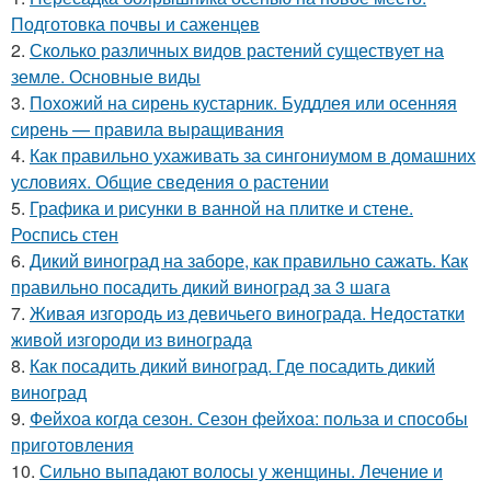
Подготовка почвы и саженцев
2.
Сколько различных видов растений существует на
земле. Основные виды
3.
Похожий на сирень кустарник. Буддлея или осенняя
сирень — правила выращивания
4.
Как правильно ухаживать за сингониумом в домашних
условиях. Общие сведения о растении
5.
Графика и рисунки в ванной на плитке и стене.
Роспись стен
6.
Дикий виноград на заборе, как правильно сажать. Как
правильно посадить дикий виноград за 3 шага
7.
Живая изгородь из девичьего винограда. Недостатки
живой изгороди из винограда
8.
Как посадить дикий виноград. Где посадить дикий
виноград
9.
Фейхоа когда сезон. Сезон фейхоа: польза и способы
приготовления
10.
Сильно выпадают волосы у женщины. Лечение и