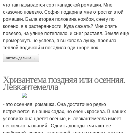
что так называется сорт канадской ромашки. Мне
сказочно повезло. София подарила мне отростки этой
ромашки. Была вторая половина ноября, снегу по
колено, я в растерянности. Куда сажать? Мне опять
повезло, на улице потеплело, и снег растаял. Земля еще
промерзнуть не успела, я выкопала лунку, пролила
теплой водичкой и посадила один корешок.
читать дальше →
Хризантема поздняя или осенняя.
Левкантемелла
- это осенняя ромашка. Она достаточно редко
встречается в наших садах, но очень красива. В наших
условиях она цветет осенью, и левкантемелла имеет
несколько названий. Одни садоводы считают ее
рудбекией, другие - эхинацеей, третьи говорят, что это