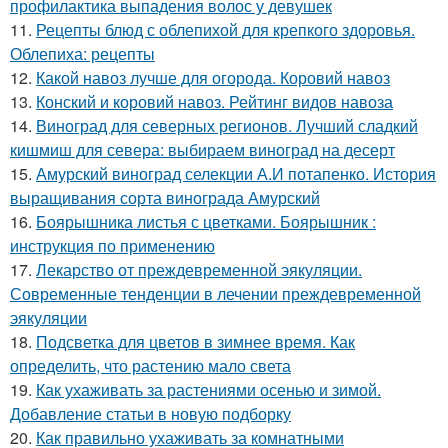
профилактика выпадения волос у девушек
11.
Рецепты блюд с облепихой для крепкого здоровья.
Облепиха: рецепты
12.
Какой навоз лучше для огорода. Коровий навоз
13.
Конский и коровий навоз. Рейтинг видов навоза
14.
Виноград для северных регионов. Лучший сладкий
кишмиш для севера: выбираем виноград на десерт
15.
Амурский виноград селекции А.И потапенко. История
выращивания сорта винограда Амурский
16.
Боярышника листья с цветками. Боярышник :
инструкция по применению
17.
Лекарство от преждевременной эякуляции.
Современные тенденции в лечении преждевременной
эякуляции
18.
Подсветка для цветов в зимнее время. Как
определить, что растению мало света
19.
Как ухаживать за растениями осенью и зимой.
Добавление статьи в новую подборку
20.
Как правильно ухаживать за комнатными