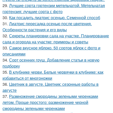
29.
Лучшие сорта гортензии метельчатой. Метельчатая
гортензия: лучшие сорта с фото
30.
Как посадить лиатрис осенью. Семенной способ
31.
Лиатрис пересадка осенью после цветения.
Особенности растения и его виды
32.
Секреты планировки сада на участке. Планирование
сада и огорода на участке: примеры и советы
33.
Самое вкусное яблоко. 50 сортов яблок с фото и
описаниями
34.
Сорт осенних груш. Добавление статьи в новую
подборку
35.
В клубнике черви. Белые червячки в клубнике: как
избавиться от многоножки
36.
Цветник в августе. Цветник: сезонные работы в
августе
37.
Размножение смородины зелеными черенками
летом. Проще простого: размножение черной
смородины зелеными черенками