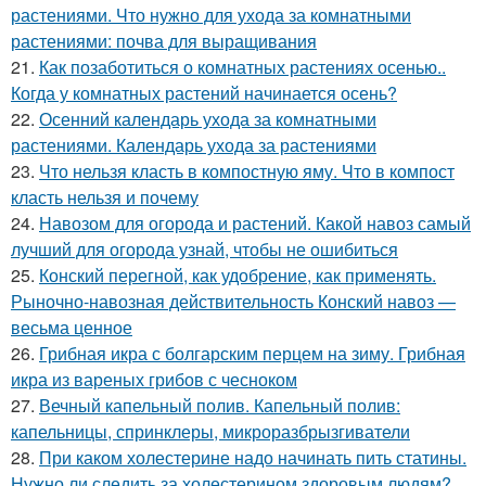
растениями. Что нужно для ухода за комнатными
растениями: почва для выращивания
21.
Как позаботиться о комнатных растениях осенью..
Когда у комнатных растений начинается осень?
22.
Осенний календарь ухода за комнатными
растениями. Календарь ухода за растениями
23.
Что нельзя класть в компостную яму. Что в компост
класть нельзя и почему
24.
Навозом для огорода и растений. Какой навоз самый
лучший для огорода узнай, чтобы не ошибиться
25.
Конский перегной, как удобрение, как применять.
Рыночно-навозная действительность Конский навоз —
весьма ценное
26.
Грибная икра с болгарским перцем на зиму. Грибная
икра из вареных грибов с чесноком
27.
Вечный капельный полив. Капельный полив:
капельницы, спринклеры, микроразбрызгиватели
28.
При каком холестерине надо начинать пить статины.
Нужно ли следить за холестерином здоровым людям?