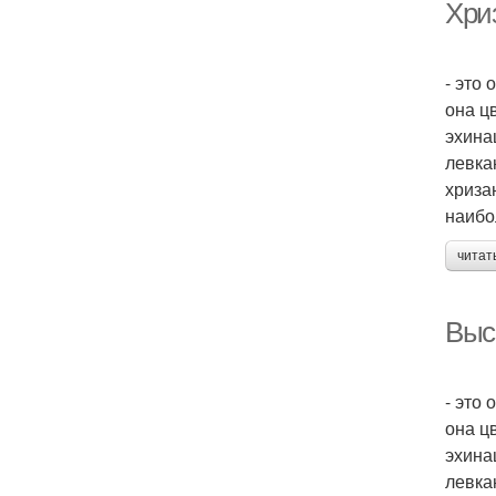
Хри
- это
она ц
эхина
левка
хриза
наибо
читат
Выс
- это
она ц
эхина
левка