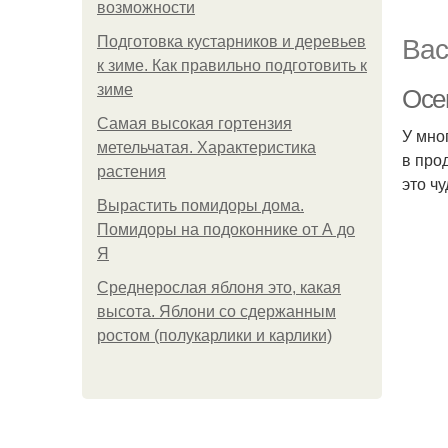
возможности
Вас
Подготовка кустарников и деревьев
к зиме. Как правильно подготовить к
зиме
Осе
Самая высокая гортензия
У мно
метельчатая. Характеристика
в про
растения
это ч
Вырастить помидоры дома.
Помидоры на подоконнике от А до
Я
Среднерослая яблоня это, какая
высота. Яблони со сдержанным
ростом (полукарлики и карлики)