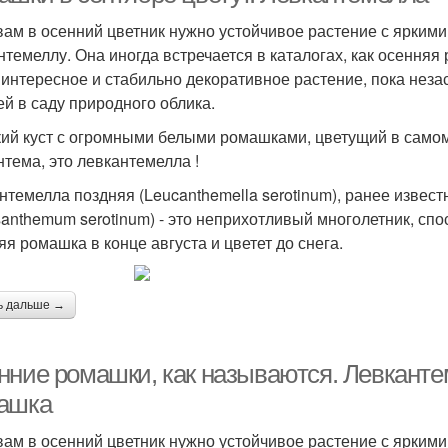
вам в осенний цветник нужно устойчивое растение с ярким
нтемеллу. Она иногда встречается в каталогах, как осенняя
 интересное и стабильно декоративное растение, пока неза
ей в саду природного облика.
ий куст с огромными белыми ромашками, цветущий в самом к
нтема, это левкантемелла !
нтемелла поздняя (Leucanthemella serotinum), ранее извест
santhemum serotinum) - это неприхотливый многолетник, сп
яя ромашка в конце августа и цветет до снега.
ь дальше →
нние ромашки, как называются. Левкантем
ашка
вам в осенний цветник нужно устойчивое растение с ярким