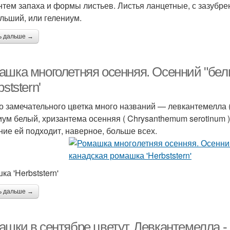
нтем запаха и формы листьев. Листья ланцетные, с зазубр
льший, или гелениум.
ь дальше →
ашка многолетняя осенняя. Осенний "бел
bststern'
го замечательного цветка много названий — левкантемелла ( 
иум белый, хризантема осенняя ( Chrysanthemum serotinum 
ние ей подходит, наверное, больше всех.
а 'Herbststern'
ь дальше →
ашки в сентябре цветут. Левкантемелла -