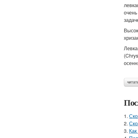
левка
очень
задач
Высок
хриза
Левка
(Chry
осенн
читат
Пос
1.
Ско
2.
Ско
3.
Как