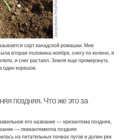
азывается сорт канадской ромашки. Мне
ыла вторая половина ноября, снегу по колено, я
плело, и снег растаял. Земля еще промерзнуть
а один корешок.
яя поздняя. Что же это за
равильное его название — хризантема поздняя,
азвание — левкантемелла поздняя
лилась на питательных почвах лугов и долин рек