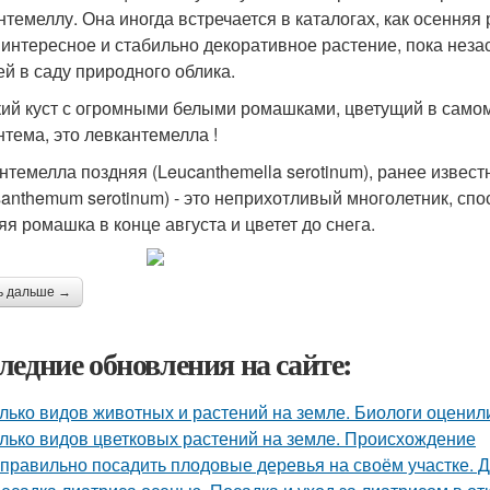
нтемеллу. Она иногда встречается в каталогах, как осенняя
 интересное и стабильно декоративное растение, пока неза
ей в саду природного облика.
ий куст с огромными белыми ромашками, цветущий в самом к
нтема, это левкантемелла !
нтемелла поздняя (Leucanthemella serotinum), ранее извест
santhemum serotinum) - это неприхотливый многолетник, сп
яя ромашка в конце августа и цветет до снега.
ь дальше →
ледние обновления на сайте:
лько видов животных и растений на земле. Биологи оценил
лько видов цветковых растений на земле. Происхождение
 правильно посадить плодовые деревья на своём участке. 