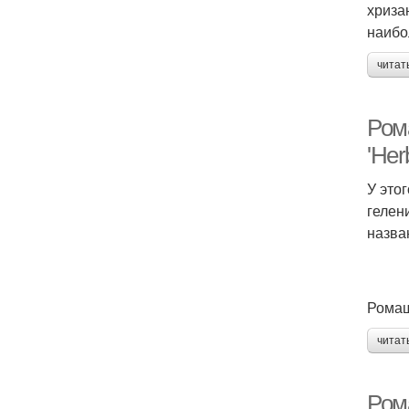
хриза
наибо
читат
Ром
'Her
У это
гелен
назва
Ромашк
читат
Ром