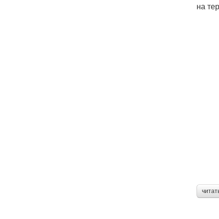
на те
читат