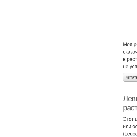
Моя р
сказо
в рас
не ус
читат
Лев
рас
Этот 
или о
(Leuc