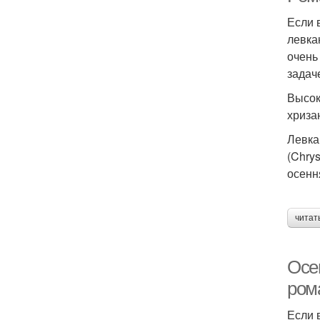
Если 
левка
очень
задач
Высок
хриза
Левка
(Chry
осенн
читат
Осе
ром
Если 