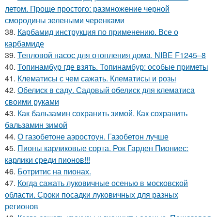
летом. Проще простого: размножение черной
смородины зелеными черенками
38.
Карбамид инструкция по применению. Все о
карбамиде
39.
Тепловой насос для отопления дома. NIBE F1245–8
40.
Топинамбур где взять. Топинамбур: особые приметы
41.
Клематисы с чем сажать. Клематисы и розы
42.
Обелиск в саду. Садовый обелиск для клематиса
своими руками
43.
Как бальзамин сохранить зимой. Как сохранить
бальзамин зимой
44.
О газобетоне аэростоун. Газобетон лучше
45.
Пионы карликовые сорта. Рок Гарден Пиониес:
карлики среди пионов!!!
46.
Ботритис на пионах.
47.
Когда сажать луковичные осенью в московской
области. Сроки посадки луковичных для разных
регионов