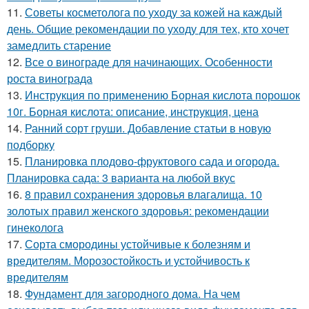
11.
Советы косметолога по уходу за кожей на каждый
день. Общие рекомендации по уходу для тех, кто хочет
замедлить старение
12.
Все о винограде для начинающих. Особенности
роста винограда
13.
Инструкция по применению Борная кислота порошок
10г. Борная кислота: описание, инструкция, цена
14.
Ранний сорт груши. Добавление статьи в новую
подборку
15.
Планировка плодово-фруктового сада и огорода.
Планировка сада: 3 варианта на любой вкус
16.
8 правил сохранения здоровья влагалища. 10
золотых правил женского здоровья: рекомендации
гинеколога
17.
Сорта смородины устойчивые к болезням и
вредителям. Морозостойкость и устойчивость к
вредителям
18.
Фундамент для загородного дома. На чем