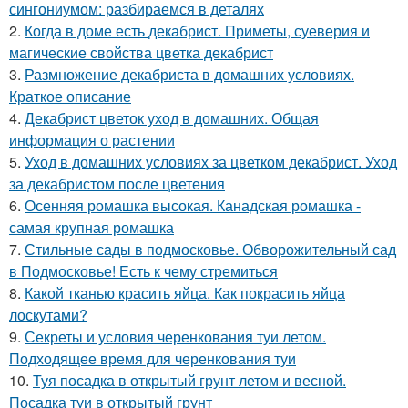
сингониумом: разбираемся в деталях
2.
Когда в доме есть декабрист. Приметы, суеверия и
магические свойства цветка декабрист
3.
Размножение декабриста в домашних условиях.
Краткое описание
4.
Декабрист цветок уход в домашних. Общая
информация о растении
5.
Уход в домашних условиях за цветком декабрист. Уход
за декабристом после цветения
6.
Осенняя ромашка высокая. Канадская ромашка -
самая крупная ромашка
7.
Стильные сады в подмосковье. Обворожительный сад
в Подмосковье! Есть к чему стремиться
8.
Какой тканью красить яйца. Как покрасить яйца
лоскутами?
9.
Секреты и условия черенкования туи летом.
Подходящее время для черенкования туи
10.
Туя посадка в открытый грунт летом и весной.
Посадка туи в открытый грунт