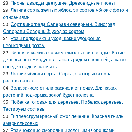
28.
Пионы дважды цветущие. Древовидные пионы
29.
Летние сорта желтых яблок. 50 сортов яблок с фото и
описаниями
30.
Сорт винограда Саперави северный. Виноград
Саперави Северный: уход за сортом
31.
Розы подкормка и уход. Какие удобрения
необходимы розам
32.
Вишня и малина совместимость при посадке. Какие
деревья рекомендуется сажать рядом с вишней, а каких
соседей надо исключить
33.
Летние яблони сорта. Сорта, с которыми пора
распрощаться
34.
Зола закисляет или раскисляет почву. Для каких
растений подкормка золой будет полезна
35.
Побелка готовая для деревьев. Побелка деревьев.
Тестируем составы
36.
Гиппеаструм красный ожог лечение. Красная гниль
амариллисовых
37.
Размножение смородины зелеными черенками