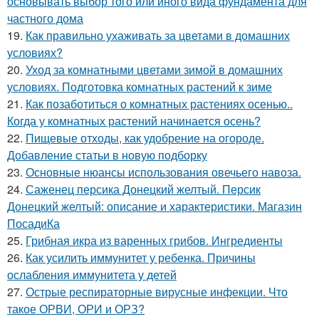
основывать выбор того или иного вида фундамента для
частного дома
19.
Как правильно ухаживать за цветами в домашних
условиях?
20.
Уход за комнатными цветами зимой в домашних
условиях. Подготовка комнатных растений к зиме
21.
Как позаботиться о комнатных растениях осенью..
Когда у комнатных растений начинается осень?
22.
Пищевые отходы, как удобрение на огороде.
Добавление статьи в новую подборку
23.
Основные нюансы использования овечьего навоза.
24.
Саженец персика Донецкий желтый. Персик
Донецкий желтый: описание и характеристики. Магазин
ПосадиКа
25.
Грибная икра из варенных грибов. Ингредиенты
26.
Как усилить иммунитет у ребенка. Причины
ослабления иммунитета у детей
27.
Острые респираторные вирусные инфекции. Что
такое ОРВИ, ОРИ и ОРЗ?