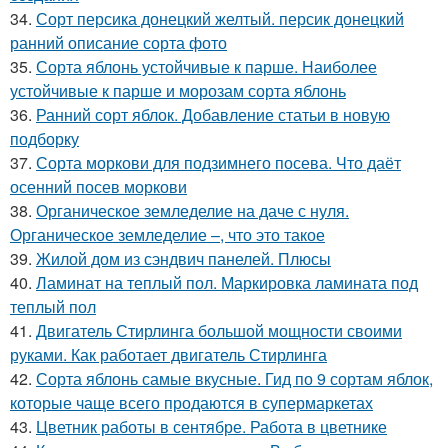
34.
Сорт персика донецкий желтый. персик донецкий
ранний описание сорта фото
35.
Сорта яблонь устойчивые к парше. Наиболее
устойчивые к парше и морозам сорта яблонь
36.
Ранний сорт яблок. Добавление статьи в новую
подборку
37.
Сорта моркови для подзимнего посева. Что даёт
осенний посев моркови
38.
Органическое земледелие на даче с нуля.
Органическое земледелие –, что это такое
39.
Жилой дом из сэндвич панелей. Плюсы
40.
Ламинат на теплый пол. Маркировка ламината под
теплый пол
41.
Двигатель Стирлинга большой мощности своими
руками. Как работает двигатель Стирлинга
42.
Сорта яблонь самые вкусные. Гид по 9 сортам яблок,
которые чаще всего продаются в супермаркетах
43.
Цветник работы в сентябре. Работа в цветнике