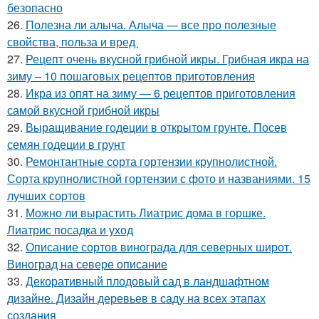
безопасно
26.
Полезна ли алыча. Алыча — все про полезные
свойства, польза и вред
27.
Рецепт очень вкусной грибной икры. Грибная икра на
зиму – 10 пошаговых рецептов приготовления
28.
Икра из опят на зиму — 6 рецептов приготовления
самой вкусной грибной икры
29.
Выращивание годеции в открытом грунте. Посев
семян годеции в грунт
30.
Ремонтантные сорта гортензии крупнолистной.
Сорта крупнолистной гортензии с фото и названиями. 15
лучших сортов
31.
Можно ли вырастить Лиатрис дома в горшке.
Лиатрис посадка и уход
32.
Описание сортов винограда для северных широт.
Виноград на севере описание
33.
Декоративный плодовый сад в ландшафтном
дизайне. Дизайн деревьев в саду на всех этапах
создания