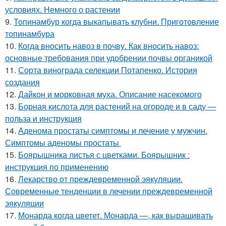
условиях. Немного о растении
9.
Топинамбур когда выкапывать клубни. Приготовление
топинамбура
10.
Когда вносить навоз в почву. Как вносить навоз:
основные требования при удобрении почвы органикой
11.
Сорта винограда селекции Потапенко. История
создания
12.
Дайкон и морковная муха. Описание насекомого
13.
Борная кислота для растений на огороде и в саду —
польза и инструкция
14.
Аденома простаты симптомы и лечение у мужчин.
Симптомы аденомы простаты
15.
Боярышника листья с цветками. Боярышник :
инструкция по применению
16.
Лекарство от преждевременной эякуляции.
Современные тенденции в лечении преждевременной
эякуляции
17.
Монарда когда цветет. Монарда —, как выращивать