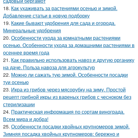
садовый бергамот
18.
Как ухаживать за растениями осенью и зимой.
Добавление статьи в новую подборку
19.
Какие бывают удобрения для сада и огорода.
Минеральные удобрения
20.
Особенности ухода за комнатными растениями
осенью. Особенности ухода за домашними растениями в
осеннее время года
21.
Как правильно использовать навоз и другую органику
на даче. Польза навоза для агрокультур
22.
Можно ли сажать тую зимой. Особенности посадки
туи осенью
23.
Икра из грибов через мясорубку на зиму. Простой
рецепт грибной икры из вареных грибов с чесноком без
стерилизации
24.
Практическая информация по сортам винограда.
Всем мира и добра!
25.
Особенности посадки хвойных крупномеров зимой.
Зимняя посадка хвойных крупномеров: бережно и