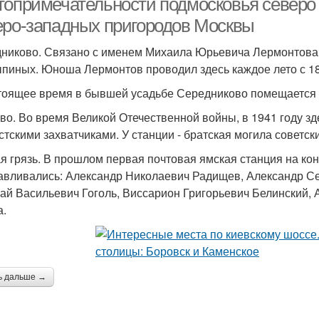
топримечательности подмосковья северо
еро-западных пригородов Москвы
никово. Связано с именем Михаила Юрьевича Лермонтова, 
пиных. Юноша Лермонтов проводил здесь каждое лето с 182
тоящее время в бывшей усадьбе Середниково помещается 
во. Во время Великой Отечественной войны, в 1941 году з
тскими захватчиками. У станции - братская могила советски
я грязь. В прошлом первая почтовая ямская станция на кон
авливались: Александр Николаевич Радищев, Александр С
ай Васильевич Гоголь, Виссарион Григорьевич Белинский,
а.
ь дальше →