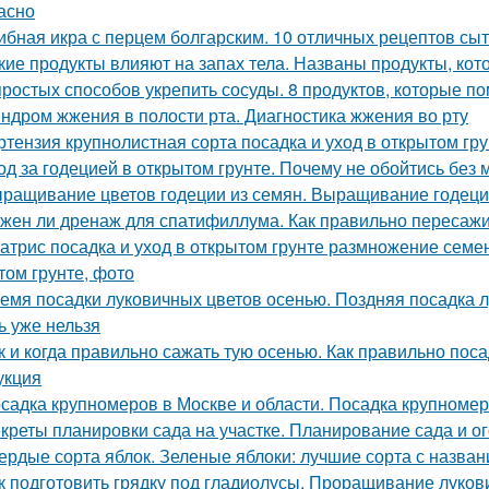
асно
ибная икра с перцем болгарским. 10 отличных рецептов сы
кие продукты влияют на запах тела. Названы продукты, кот
простых способов укрепить сосуды. 8 продуктов, которые п
ндром жжения в полости рта. Диагностика жжения во рту
ртензия крупнолистная сорта посадка и уход в открытом гр
од за годецией в открытом грунте. Почему не обойтись без
ращивание цветов годеции из семян. Выращивание годеци
жен ли дренаж для спатифиллума. Как правильно пересаж
атрис посадка и уход в открытом грунте размножение семен
том грунте, фото
емя посадки луковичных цветов осенью. Поздняя посадка лу
ь уже нельзя
к и когда правильно сажать тую осенью. Как правильно пос
укция
садка крупномеров в Москве и области. Посадка крупноме
креты планировки сада на участке. Планирование сада и ог
ердые сорта яблок. Зеленые яблоки: лучшие сорта с назван
к подготовить грядку под гладиолусы. Проращивание луков