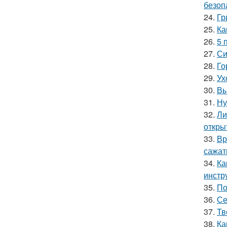
безоп
24.
Гр
25.
Ка
26.
5 
27.
Си
28.
Го
29.
Ух
30.
Вы
31.
Ну
32.
Ли
откры
33.
Вр
сажат
34.
Ка
инстр
35.
По
36.
Се
37.
Тв
38.
Ка