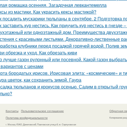
лая ромашка осенняя. Загадочная левкантемелла
ксы из мастики. Как украсить кексы мастикой?
к посадить мускарики тюльпаны в сентябре. 2 Подготовка 
к заставить кур нестись. Как приучить кур нестись в гнезде 
ухэтажный или одноэтажный дом. Преимущества двухэтаж
стения с красивыми листьями. Декоративно-лиственные ра
работка клубники перед посадкой горячей водой. Полив зе
ви обрезка и уход. Как обрезать киви
о лучше газон рулонный или посевной. Какой газон выбрат
 вариантов с ценами
рта бородатых ирисов. Ирисовая элита: «космические» и т
ура цветок, как сохранить зимой. Гаура
садка тюльпанов и крокусов осенью. Садим в открытый гру
льно?
Контакты
Пользовательское соглашение
Обратная св
Политика конфидециальности
Копирование раз
г. Москва, ЮАО, Даниловский, Павловская улица 6, м. Серпуховская