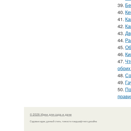
39.
Бе
40.
Ке
41.
Ка
42.
Ка
43.
Дв
44.
Ра
45.
Об
46.
Ки
47.
Чт
обоих
48.
Со
49.
Га
50.
По
прави
© 2026 Идеи для сада и дачи
Садовые идеи, дачный стиль, тонкости ландшафтного дизайна