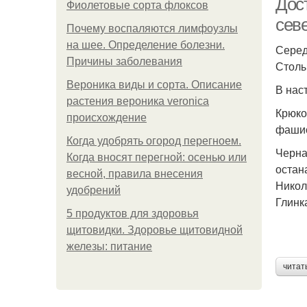
Дос
Фиолетовые сорта флоксов
сев
Почему воспаляются лимфоузлы
на шее. Определение болезни.
Серед
Причины заболевания
Столы
Вероника виды и сорта. Описание
В нас
растения вероника veronica
Крюко
происхождение
фашис
Когда удобрять огород перегноем.
Черна
Когда вносят перегной: осенью или
остан
весной, правила внесения
Никол
удобрений
Глинк
5 продуктов для здоровья
щитовидки. Здоровье щитовидной
железы: питание
читат