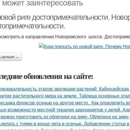
 может заинтересовать
новой риге достопримечательности. Новор
топримечательности.
осмотреть в направлении Новорижского шоссе. Достопримеч
ь дальше →
ледние обновления на сайте:
ледовательность этапов эволюции растений. Кайнозойская
витие растительного мира на земле. Таблица основные эта
есадка флоксов осенью на другое место.. Как определить 
ые возможности местной терапии аденоидитов у детей. Ад
 можно приготовить из облепихи на зиму. Облепиха на зим
 делать с туями в конце лета и осенью. Добавление статьи 