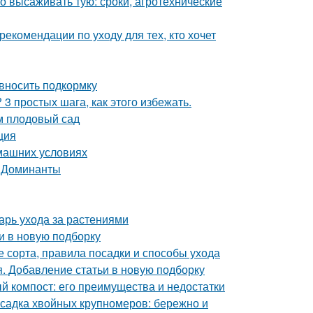
го высаживать тую: сроки, агротехнические
екомендации по уходу для тех, кто хочет
 вносить подкормку
3 простых шага, как этого избежать.
м плодовый сад
ция
омашних условиях
. Доминанты
арь ухода за растениями
и в новую подборку
 сорта, правила посадки и способы ухода
я. Добавление статьи в новую подборку
й компост: его преимущества и недостатки
садка хвойных крупномеров: бережно и