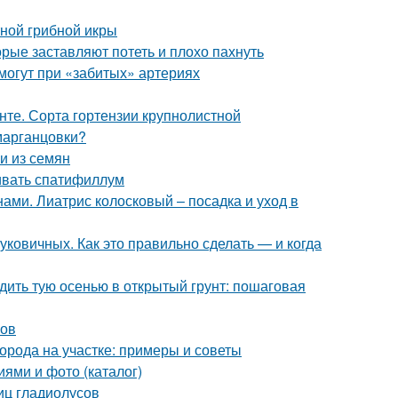
тной грибной икры
орые заставляют потеть и плохо пахнуть
омогут при «забитых» артериях
унте. Сорта гортензии крупнолистной
 марганцовки?
и из семян
ивать спатифиллум
ами. Лиатрис колосковый – посадка и уход в
ковичных. Как это правильно сделать — и когда
адить тую осенью в открытый грунт: пошаговая
ров
орода на участке: примеры и советы
иями и фото (каталог)
иц гладиолусов