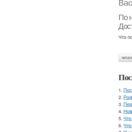
Вас
По 
Дос
Что п
читат
Пос
1.
Пос
2.
Раз
3.
Пер
4.
Нов
5.
Что
6.
Что