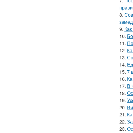
7.
Пос
прави
8.
Сов
замед
9.
Как
10.
Бо
11.
По
12.
Ка
13.
Со
14.
Ед
15.
7 
16.
Ка
17.
В 
18.
Ос
19.
Ух
20.
Ви
21.
Ка
22.
За
23.
Ос