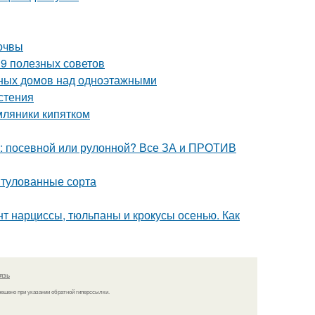
почвы
– 9 полезных советов
ных домов над одноэтажными
стения
мляники кипятком
ь: посевной или рулонной? Все ЗА и ПРОТИВ
итулованные сорта
нт нарциссы, тюльпаны и крокусы осенью. Как
язь
решено при указании обратной гиперссылки.