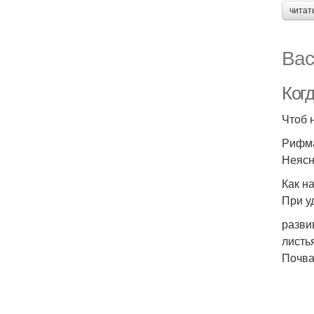
читат
Вас
Ког
Чтоб 
Рифма
Неясн
Как н
При у
разви
листь
Почва