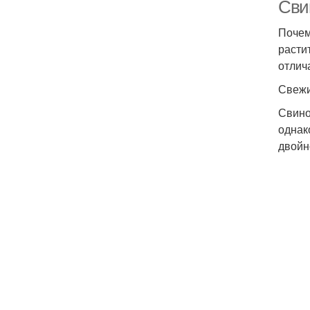
Сви
Почем
расти
отлич
Свежи
Свино
однак
двойн