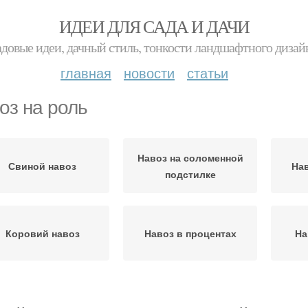
ИДЕИ ДЛЯ САДА И ДАЧИ
адовые идеи, дачный стиль, тонкости ландшафтного дизай
главная
новости
статьи
оз на роль
Навоз на соломенной
Свиной навоз
Нав
подстилке
Коровий навоз
Навоз в процентах
На
Навоз для огорода
Навоз в огороде