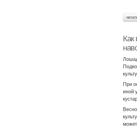
читат
Как 
наво
Лошад
Подко
культ
При о
иной 
куста
Весно
культ
может