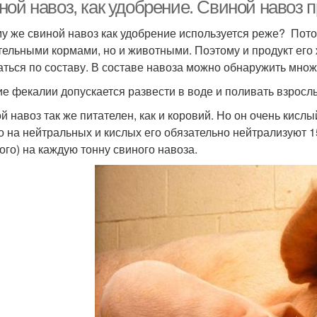
ной навоз, как удобрение. Свиной навоз 
у же свиной навоз как удобрение используется реже? Пото
тельными кормами, но и животными. Поэтому и продукт его
аться по составу. В составе навоза можно обнаружить мно
е фекалии допускается развести в воде и поливать взросл
й навоз так же питателен, как и коровий. Но он очень кислы
о на нейтральных и кислых его обязательно нейтрализуют 1
ого) на каждую тонну свиного навоза.