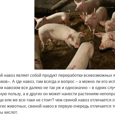
й навоз являет собой продукт переработки всевозможных 
чков». А где навоз, там всегда и вопрос – а можно ли его и
м навозом все далеко не так уж и однозначно – в одних сл
ную пользу, а в других он может нанести растениям непопра
и или же все-таки не стоит? чем свиной навоз отличается о
угих животных, свиной навоз в первую очередь отличается т
ы кислот.