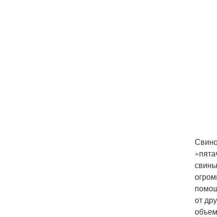
Свино
«пята
свины
огром
помощ
от др
объем