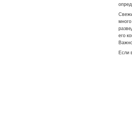
опред
Свежи
много
разве
его к
Важно
Если 