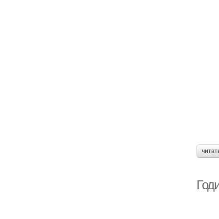
читат
Год