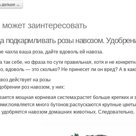
ь дальше →
 может заинтересовать
да подкармливать розы навозом. Удобрен
не чахла ваша роза, дайте вдоволь ей навоза.
 так себе, но фраза по сути правильная, хотя и не конкрет
о, вдоволь — это сколько? Не принесет ли он вред? А в как
авоз действует на розы
добрении роз навозом, у них:
вается мощная корневая система;растет больше крепких и 
ями;появляется много бутонов;распускаются крупные цвет
 удобряется навозом домашних животных. Следовательно, 