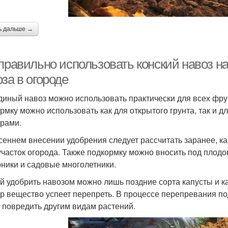
ь дальше →
правильно использовать конский навоз на
за в огороде
иный навоз можно использовать практически для всех фрук
рмку можно использовать как для открытого грунта, так и д
урами.
сеннем внесении удобрения следует рассчитать заранее, ка
участок огорода. Также подкормку можно вносить под плод
рники и садовые многолетники.
й удобрить навозом можно лишь поздние сорта капусты и ка
ур вещество успеет перепреть. В процессе перепревания по
 повредить другим видам растений.