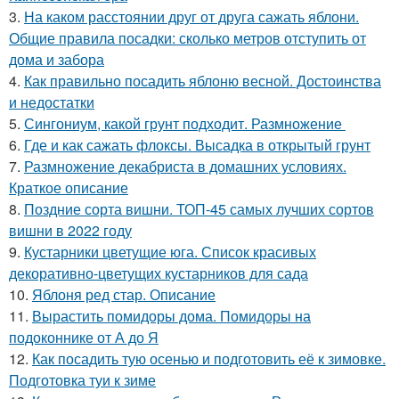
3.
На каком расстоянии друг от друга сажать яблони.
Общие правила посадки: сколько метров отступить от
дома и забора
4.
Как правильно посадить яблоню весной. Достоинства
и недостатки
5.
Сингониум, какой грунт подходит. Размножение
6.
Где и как сажать флоксы. Высадка в открытый грунт
7.
Размножение декабриста в домашних условиях.
Краткое описание
8.
Поздние сорта вишни. ТОП-45 самых лучших сортов
вишни в 2022 году
9.
Кустарники цветущие юга. Список красивых
декоративно-цветущих кустарников для сада
10.
Яблоня ред стар. Описание
11.
Вырастить помидоры дома. Помидоры на
подоконнике от А до Я
12.
Как посадить тую осенью и подготовить её к зимовке.
Подготовка туи к зиме