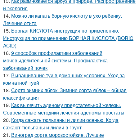
13.
Как размножается арбуз в природе. Распространение
и экология
14.
Можно ли капать борную кислоту в ухо ребенку.
Лечение отита
15.
Борная КИСЛОТА инструкция по применению.
Инструкция по применению БОРНАЯ КИСЛОТА (BORIC
ACID)
16.
9 способов профилактики заболеваний
мочевыделительной системы. Профилактика
заболеваний почек
17.
Выращивание туи в домашних условиях. Уход за
комнатной туей
18.
Сорта зимних яблок. Зимние сорта яблок – общая
классификация
19.
Как вылечить аденому предстательной железы.
Современные методики лечения аденомы простаты
20.
Когда сажать тюльпаны и лилии осенью. Когда
сажают тюльпаны и лилии в грунт
21.
Виноград сорта морозостойкие. Лучшие