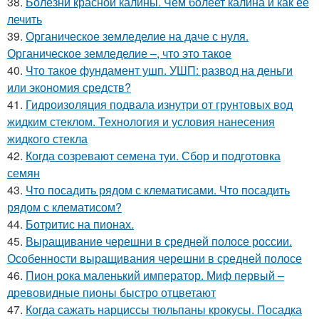
38.
Болезни красной калины. Чем болеет калина и как ее
лечить
39.
Органическое земледелие на даче с нуля.
Органическое земледелие –, что это такое
40.
Что такое фундамент ушп. УШП: развод на деньги
или экономия средств?
41.
Гидроизоляция подвала изнутри от грунтовых вод
жидким стеклом. Технология и условия нанесения
жидкого стекла
42.
Когда созревают семена туи. Сбор и подготовка
семян
43.
Что посадить рядом с клематисами. Что посадить
рядом с клематисом?
44.
Ботритис на пионах.
45.
Выращивание черешни в средней полосе россии.
Особенности выращивания черешни в средней полосе
46.
Пион рока маленький император. Миф первый –
древовидные пионы быстро отцветают
47.
Когда сажать нарциссы тюльпаны крокусы. Посадка