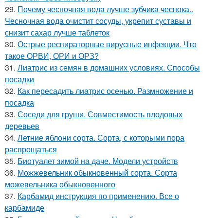
29.
Почему чесночная вода лучше зубчика чеснока..
Чесночная вода очистит сосуды, укрепит суставы и
снизит сахар лучше таблеток
30.
Острые респираторные вирусные инфекции. Что
такое ОРВИ, ОРИ и ОРЗ?
31.
Лиатрис из семян в домашних условиях. Способы
посадки
32.
Как пересадить лиатрис осенью. Размножение и
посадка
33.
Соседи для груши. Совместимость плодовых
деревьев
34.
Летние яблони сорта. Сорта, с которыми пора
распрощаться
35.
Биотуалет зимой на даче. Модели устройств
36.
Можжевельник обыкновенный сорта. Сорта
можевельника обыкновенного
37.
Карбамид инструкция по применению. Все о
карбамиде