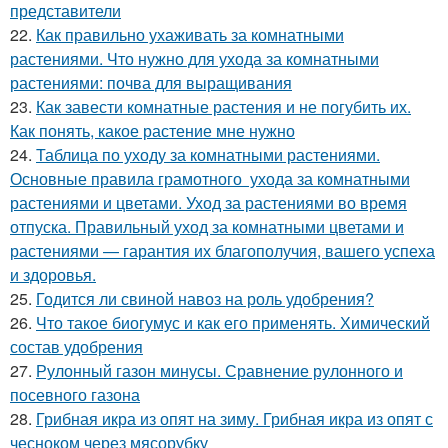
представители
22.
Как правильно ухаживать за комнатными
растениями. Что нужно для ухода за комнатными
растениями: почва для выращивания
23.
Как завести комнатные растения и не погубить их.
Как понять, какое растение мне нужно
24.
Таблица по уходу за комнатными растениями.
Основные правила грамотного ухода за комнатными
растениями и цветами. Уход за растениями во время
отпуска. Правильный уход за комнатными цветами и
растениями — гарантия их благополучия, вашего успеха
и здоровья.
25.
Годится ли свиной навоз на роль удобрения?
26.
Что такое биогумус и как его применять. Химический
состав удобрения
27.
Рулонный газон минусы. Сравнение рулонного и
посевного газона
28.
Грибная икра из опят на зиму. Грибная икра из опят с
чесноком через мясорубку