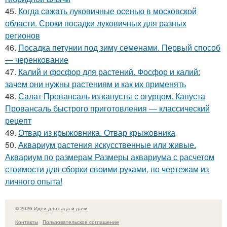
45.
Когда сажать луковичные осенью в московской
области. Сроки посадки луковичных для разных
регионов
46.
Посадка петунии под зиму семенами. Первый способ
— черенкование
47.
Калий и фосфор для растений. Фосфор и калий:
зачем они нужны растениям и как их применять
48.
Салат Провансаль из капусты с огурцом. Капуста
Провансаль быстрого приготовления — классический
рецепт
49.
Отвар из крыжовника. Отвар крыжовника
50.
Аквариум растения искусственные или живые.
Аквариум по размерам Размеры аквариума с расчетом
стоимости для сборки своими руками, по чертежам из
личного опыта!
© 2026 Идеи для сада и дачи
Контакты
Пользовательское соглашение