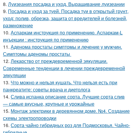
8.
Луизеания посадка и уход. Выращивание луизеании
9.
Посадка и уход за туей. Посадка туи в открытый грунт,
уход: полив, обрезка, защита от вредителей и болезней,
размножение
10.
Аспаркам инструкция по применению. Аспаркам-L
инъекции : инструкция по применению
11.
Аденома простаты симптомы и лечение у мужчин.
Симптомы аденомы простаты
12.
Лекарство от преждевременной эякуляции.
Современные тенденции в лечении преждевременной
эякуляции
13.
Что можно и нельзя кушать. Что нельзя есть при
панкреатите: советы врача и диетолога
14.
Слива испанка описание сорта. Лучшие сорта слив
— самые вкусные, крупные и урожайные
15.
Монтаж электрики в деревянном доме. №4. Создание
схемы электропроводки
16.
Сорта чайно гибридных роз для Подмосковья. Чайно-
гибридные