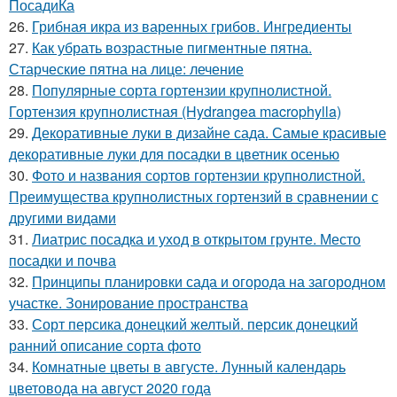
ПосадиКа
26.
Грибная икра из варенных грибов. Ингредиенты
27.
Как убрать возрастные пигментные пятна.
Старческие пятна на лице: лечение
28.
Популярные сорта гортензии крупнолистной.
Гортензия крупнолистная (Hydrangea macrophylla)
29.
Декоративные луки в дизайне сада. Самые красивые
декоративные луки для посадки в цветник осенью
30.
Фото и названия сортов гортензии крупнолистной.
Преимущества крупнолистных гортензий в сравнении с
другими видами
31.
Лиатрис посадка и уход в открытом грунте. Место
посадки и почва
32.
Принципы планировки сада и огорода на загородном
участке. Зонирование пространства
33.
Сорт персика донецкий желтый. персик донецкий
ранний описание сорта фото
34.
Комнатные цветы в августе. Лунный календарь
цветовода на август 2020 года