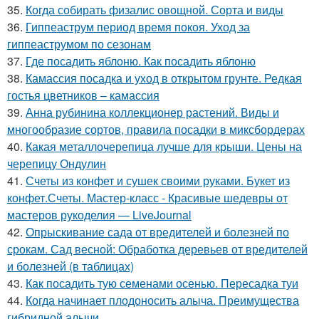
35.
Когда собирать физалис овощной. Сорта и виды
36.
Гиппеаструм период время покоя. Уход за
гиппеаструмом по сезонам
37.
Где посадить яблоню. Как посадить яблоню
38.
Камассия посадка и уход в открытом грунте. Редкая
гостья цветников – камассия
39.
Анна рубинина коллекционер растений. Виды и
многообразие сортов, правила посадки в миксбордерах
40.
Какая металлочерепица лучше для крыши. Цены на
черепицу Ондулин
41.
Счеты из конфет и сушек своими руками. Букет из
конфет.Счеты. Мастер-класс - Красивые шедевры от
мастеров рукоделия — LiveJournal
42.
Опрыскивание сада от вредителей и болезней по
срокам. Сад весной: Обработка деревьев от вредителей
и болезней (в таблицах)
43.
Как посадить тую семенами осенью. Пересадка туи
44.
Когда начинает плодоносить алыча. Преимущества
гибридной алычи