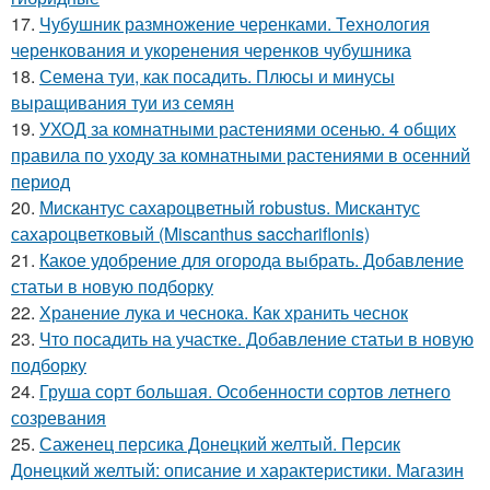
17.
Чубушник размножение черенками. Технология
черенкования и укоренения черенков чубушника
18.
Семена туи, как посадить. Плюсы и минусы
выращивания туи из семян
19.
УХОД за комнатными растениями осенью. 4 общих
правила по уходу за комнатными растениями в осенний
период
20.
Мискантус сахароцветный robustus. Мискантус
сахароцветковый (Miscanthus sacchariflonis)
21.
Какое удобрение для огорода выбрать. Добавление
статьи в новую подборку
22.
Хранение лука и чеснока. Как хранить чеснок
23.
Что посадить на участке. Добавление статьи в новую
подборку
24.
Груша сорт большая. Особенности сортов летнего
созревания
25.
Саженец персика Донецкий желтый. Персик
Донецкий желтый: описание и характеристики. Магазин