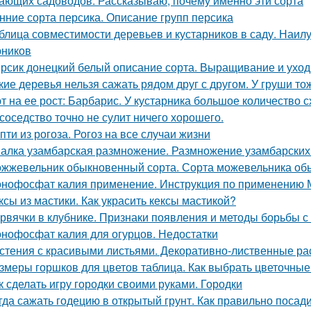
ающих садоводов. Рассказываю, почему именно эти сорта
нние сорта персика. Описание групп персика
блица совместимости деревьев и кустарников в саду. Наи
рников
рсик донецкий белый описание сорта. Выращивание и уход
кие деревья нельзя сажать рядом друг с другом. У груши то
т на ее рост: Барбарис. У кустарника большое количество 
 соседство точно не сулит ничего хорошего.
пти из рогоза. Рогоз на все случаи жизни
алка узамбарская размножение. Размножение узамбарских
жжевельник обыкновенный сорта. Сорта можевельника об
нофосфат калия применение. Инструкция по применению
ксы из мастики. Как украсить кексы мастикой?
рвячки в клубнике. Признаки появления и методы борьбы с
нофосфат калия для огурцов. Недостатки
стения с красивыми листьями. Декоративно-лиственные ра
змеры горшков для цветов таблица. Как выбрать цветочные
к сделать игру городки своими руками. Городки
гда сажать годецию в открытый грунт. Как правильно посад