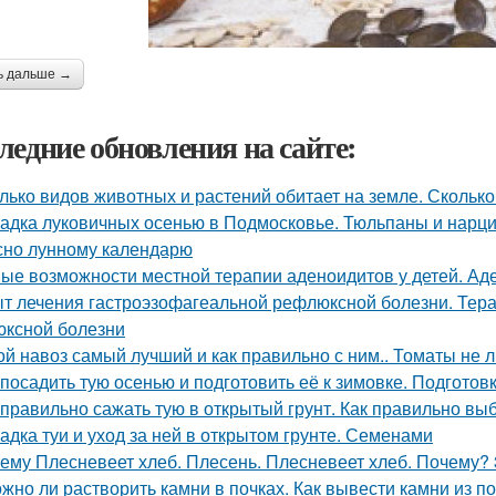
ь дальше →
ледние обновления на сайте:
лько видов животных и растений обитает на земле. Сколько
адка луковичных осенью в Подмосковье. Тюльпаны и нарцис
сно лунному календарю
ые возможности местной терапии аденоидитов у детей. Ад
т лечения гастроэзофагеальной рефлюксной болезни. Тера
ксной болезни
ой навоз самый лучший и как правильно с ним.. Томаты не 
 посадить тую осенью и подготовить её к зимовке. Подготовк
 правильно сажать тую в открытый грунт. Как правильно вы
адка туи и уход за ней в открытом грунте. Семенами
ему Плесневеет хлеб. Плесень. Плесневеет хлеб. Почему? 3
жно ли растворить камни в почках. Как вывести камни из 