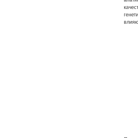
качес
генет
влияю