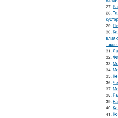
начин
27.
Ра
28.
Та
куста
29.
Пе
30.
Ка
влияю
такое
31.
Ла
32.
Фи
33.
Мо
34.
Мо
35.
Ке
36.
Че
37.
Мо
38.
Ра
39.
Ра
40.
Ка
41.
Ко