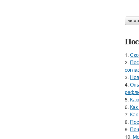
читат
Пос
1.
Ско
2.
Пос
согла
3.
Нов
4.
Опы
рефлю
5.
Как
6.
Как
7.
Как
8.
Пос
9.
Поч
10.
Мо