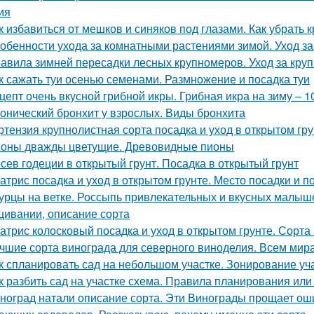
ия
к избавиться от мешков и синяков под глазами. Как убрать 
обенности ухода за комнатными растениями зимой. Уход з
авила зимней пересадки лесных крупномеров. Уход за кру
к сажать туи осенью семенами. Размножение и посадка туи
цепт очень вкусной грибной икры. Грибная икра на зиму – 
онический бронхит у взрослых. Виды бронхита
ртензия крупнолистная сорта посадка и уход в открытом гр
оны дважды цветущие. Древовидные пионы
сев годеции в открытый грунт. Посадка в открытый грунт
атрис посадка и уход в открытом грунте. Место посадки и п
урцы на ветке. Россыпь привлекательных и вкусных малыше
ивании, описание сорта
атрис колосковый посадка и уход в открытом грунте. Сорта
чшие сорта винограда для северного виноделия. Всем мира
к спланировать сад на небольшом участке. Зонирование уч
к разбить сад на участке схема. Правила планирования или
ноград натали описание сорта. Эти Винограды прощает ош