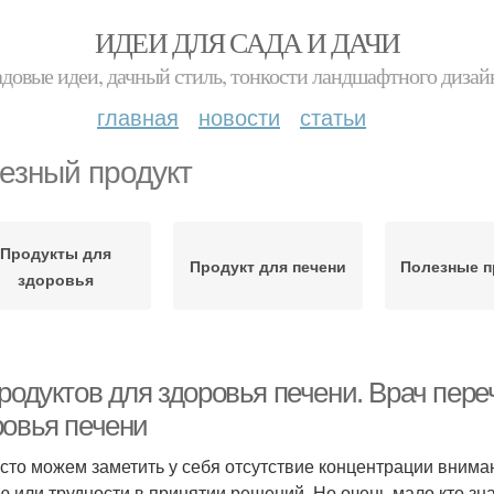
ИДЕИ ДЛЯ САДА И ДАЧИ
адовые идеи, дачный стиль, тонкости ландшафтного дизай
главная
новости
статьи
езный продукт
Продукты для
Продукт для печени
Полезные п
здоровья
родуктов для здоровья печени. Врач пере
ровья печени
сто можем заметить у себя отсутствие концентрации вниман
ю или трудности в принятии решений. Но очень мало кто зн