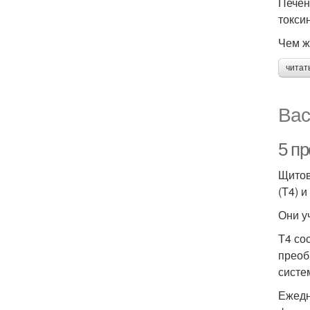
Печен
токси
Чем ж
читат
Вас
5 п
Щитов
(T4) и
Они у
Т4 со
преоб
систе
Ежедн