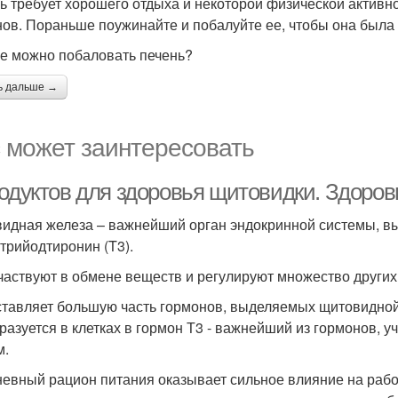
ь требует хорошего отдыха и некоторой физической активн
нов. Пораньше поужинайте и побалуйте ее, чтобы она была 
е можно побаловать печень?
ь дальше →
 может заинтересовать
родуктов для здоровья щитовидки. Здоро
идная железа – важнейший орган эндокринной системы, 
 трийодтиронин (T3).
частвуют в обмене веществ и регулируют множество других
ставляет большую часть гормонов, выделяемых щитовидной
разуется в клетках в гормон Т3 - важнейший из гормонов, у
м.
евный рацион питания оказывает сильное влияние на раб