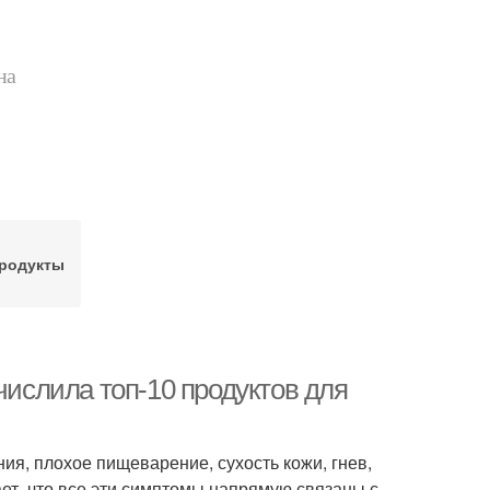
на
родукты
числила топ-10 продуктов для
ия, плохое пищеварение, сухость кожи, гнев,
ает, что все эти симптомы напрямую связаны с