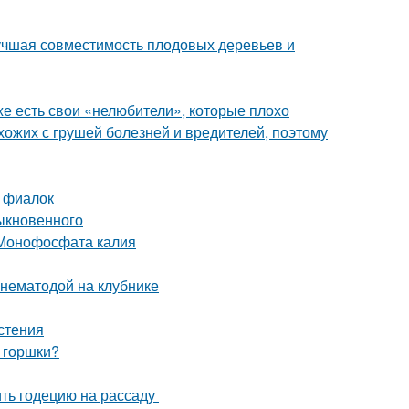
лучшая совместимость плодовых деревьев и
же есть свои «нелюбители», которые плохо
схожих с грушей болезней и вредителей, поэтому
 фиалок
ыкновенного
 Монофосфата калия
 нематодой на клубнике
стения
 горшки?
ить годецию на рассаду