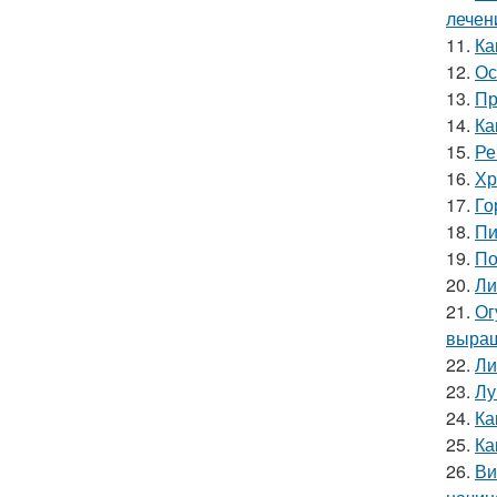
лечен
11.
Ка
12.
Ос
13.
Пр
14.
Ка
15.
Ре
16.
Хр
17.
Го
18.
Пи
19.
По
20.
Ли
21.
Ог
выращ
22.
Ли
23.
Лу
24.
Ка
25.
Ка
26.
Ви