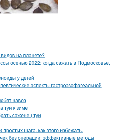
 видов на планете?
сы осенью 2022: когда сажать в Подмосковье,
еноиды у детей
певтические аспекты гастроэзофагеальной
любят навоз
а туи к зиме
брать саженец туи
 простых шага, как этого избежать.
почек без операции: эффективные методы