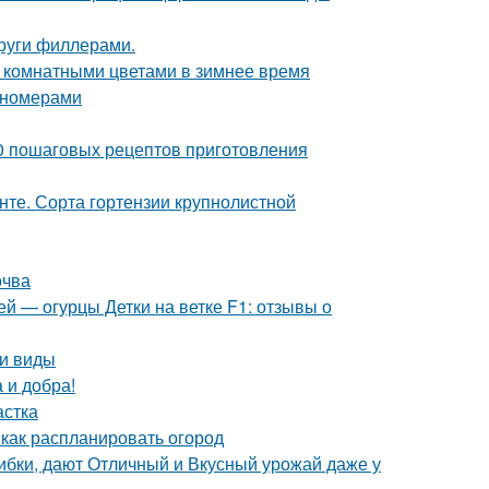
круги филлерами.
а комнатными цветами в зимнее время
пномерами
10 пошаговых рецептов приготовления
унте. Сорта гортензии крупнолистной
очва
й — огурцы Детки на ветке F1: отзывы о
 и виды
 и добра!
астка
 как распланировать огород
ибки, дают Отличный и Вкусный урожай даже у