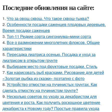
Последние обновления на сайте:
1.
Что за овощ сквош. Что такое сквош-тыква?
2.
Особенности посадки саженцев плодовых деревьев.
Время посадки саженцев
3.
Топ-11 Редкие сорта сингониума+мини сорта
4.
Все о размножении многолетних флоксов. Общие
характеристики
5.
Пересадка лиатриса осенью. Посадка и уход за
лиатрисом в открытом грунте
6.
Выбираем место под фруктовые посадки. Стиль
7.
Как нарисовать рыб красками. Рисование для детей
«Золотая рыбка из сказки» поэтапно с фото
8.
Устройство отмостки на пучинистых грунтах. Как
сделать отмостку на пучинистом грунте?
9.
Несколько советов по уходу за декабристом для
цветения и роста. Как получить роскошное цветение
декабриста к Новому году? Простые правила ухода