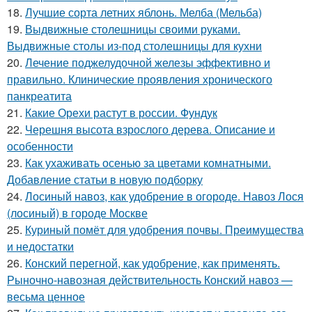
18.
Лучшие сорта летних яблонь. Мелба (Мельба)
19.
Выдвижные столешницы своими руками.
Выдвижные столы из-под столешницы для кухни
20.
Лечение поджелудочной железы эффективно и
правильно. Клинические проявления хронического
панкреатита
21.
Какие Орехи растут в россии. Фундук
22.
Черешня высота взрослого дерева. Описание и
особенности
23.
Как ухаживать осенью за цветами комнатными.
Добавление статьи в новую подборку
24.
Лосиный навоз, как удобрение в огороде. Навоз Лося
(лосиный) в городе Москве
25.
Куриный помёт для удобрения почвы. Преимущества
и недостатки
26.
Конский перегной, как удобрение, как применять.
Рыночно-навозная действительность Конский навоз —
весьма ценное