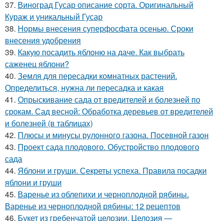
37.
Виноград Гусар описание сорта. Оригинальный
Кураж и уникальный Гусар
38.
Нормы внесения суперфосфата осенью. Сроки
внесения удобрения
39.
Какую посадить яблоню на даче. Как выбрать
саженец яблони?
40.
Земля для пересадки комнатных растений.
Определиться, нужна ли пересадка и какая
41.
Опрыскивание сада от вредителей и болезней по
срокам. Сад весной: Обработка деревьев от вредителей
и болезней (в таблицах)
42.
Плюсы и минусы рулонного газона. Посевной газон
43.
Проект сада плодового. Обустройство плодового
сада
44.
Яблони и груши. Секреты успеха. Правила посадки
яблони и груши
45.
Варенье из облепихи и черноплодной рябины.
Варенье из черноплодной рябины: 12 рецептов
46.
Букет из гребенчатой целозии. Целозия —