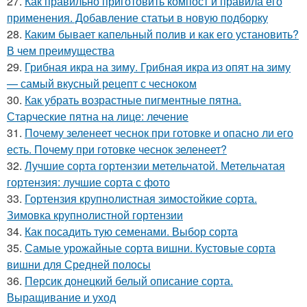
27.
Как правильно приготовить компост и правила его
применения. Добавление статьи в новую подборку
28.
Каким бывает капельный полив и как его установить?
В чем преимущества
29.
Грибная икра на зиму. Грибная икра из опят на зиму
— самый вкусный рецепт с чесноком
30.
Как убрать возрастные пигментные пятна.
Старческие пятна на лице: лечение
31.
Почему зеленеет чеснок при готовке и опасно ли его
есть. Почему при готовке чеснок зеленеет?
32.
Лучшие сорта гортензии метельчатой. Метельчатая
гортензия: лучшие сорта с фото
33.
Гортензия крупнолистная зимостойкие сорта.
Зимовка крупнолистной гортензии
34.
Как посадить тую семенами. Выбор сорта
35.
Самые урожайные сорта вишни. Кустовые сорта
вишни для Средней полосы
36.
Персик донецкий белый описание сорта.
Выращивание и уход