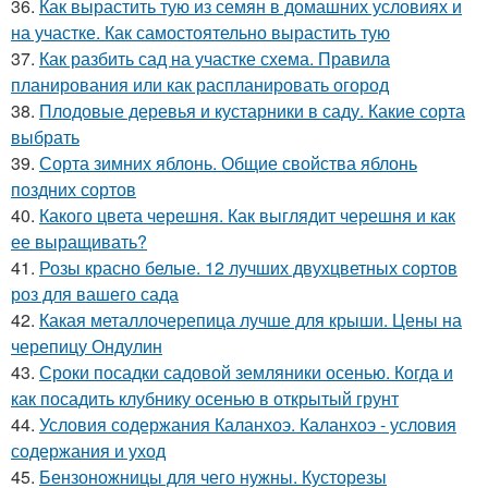
36.
Как вырастить тую из семян в домашних условиях и
на участке. Как самостоятельно вырастить тую
37.
Как разбить сад на участке схема. Правила
планирования или как распланировать огород
38.
Плодовые деревья и кустарники в саду. Какие сорта
выбрать
39.
Сорта зимних яблонь. Общие свойства яблонь
поздних сортов
40.
Какого цвета черешня. Как выглядит черешня и как
ее выращивать?
41.
Розы красно белые. 12 лучших двухцветных сортов
роз для вашего сада
42.
Какая металлочерепица лучше для крыши. Цены на
черепицу Ондулин
43.
Сроки посадки садовой земляники осенью. Когда и
как посадить клубнику осенью в открытый грунт
44.
Условия содержания Каланхоэ. Каланхоэ - условия
содержания и уход
45.
Бензоножницы для чего нужны. Кусторезы