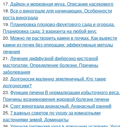
17.
Дайкон и морковная муха. Описание насекомого
18.
Все о винограде для начинающих. Особенности
роста винограда
19.
Планировка плодово-фруктового сада и огорода.
Планировка сада: 3 варианта на любой вкус
20.
Можно ли растворить камни в почках. Как вывести
камни из почек без операции: эффективные методы
лечения
21.
Лечение диффузной фиброзно-кистозной
мастопатии. Определение болезни. Причины
заболевания
22.
Долгоносик малинно земляничный. Кто такие
долгоносики?
23.
Функции печени В нормализации избыточного веса.
Причины возникновения жировой болезни печени
24.
Сорт винограда ананасный. Ананасный ранний
25.
7 важных советов по уходу за комнатными
растениями зимой. Доминанты
26.
Уличная гортензия уход в домашних условиях. Уход