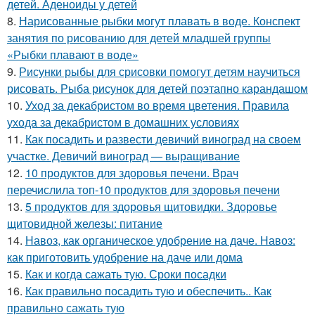
детей. Аденоиды у детей
8.
Нарисованные рыбки могут плавать в воде. Конспект
занятия по рисованию для детей младшей группы
«Рыбки плавают в воде»
9.
Рисунки рыбы для срисовки помогут детям научиться
рисовать. Рыба рисунок для детей поэтапно карандашом
10.
Уход за декабристом во время цветения. Правила
ухода за декабристом в домашних условиях
11.
Как посадить и развести девичий виноград на своем
участке. Девичий виноград — выращивание
12.
10 продуктов для здоровья печени. Врач
перечислила топ-10 продуктов для здоровья печени
13.
5 продуктов для здоровья щитовидки. Здоровье
щитовидной железы: питание
14.
Навоз, как органическое удобрение на даче. Навоз:
как приготовить удобрение на даче или дома
15.
Как и когда сажать тую. Сроки посадки
16.
Как правильно посадить тую и обеспечить.. Как
правильно сажать тую