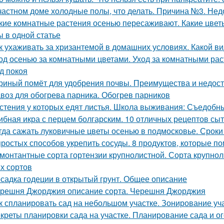
частном доме холодные полы, что делать. Причина №3. Нед
кие комнатные растения осенью пересаживают. Какие цвет
ы в одной статье
к ухаживать за хризантемой в домашних условиях. Какой ви
од осенью за комнатными цветами. Уход за комнатными ра
д покоя
риный помёт для удобрения почвы. Преимущества и недост
воз для обогрева парника. Обогрев парников
стения у которых едят листья. Школа выживания: Съедобные
ибная икра с перцем болгарским. 10 отличных рецептов сы
гда сажать луковичные цветы осенью в подмосковье. Сроки
простых способов укрепить сосуды. 8 продуктов, которые п
монтантные сорта гортензии крупнолистной. Сорта крупнол
х сортов
садка годеции в открытый грунт. Общее описание
решня Джорджия описание сорта. Черешня Джорджия
к спланировать сад на небольшом участке. Зонирование уч
креты планировки сада на участке. Планирование сада и ог