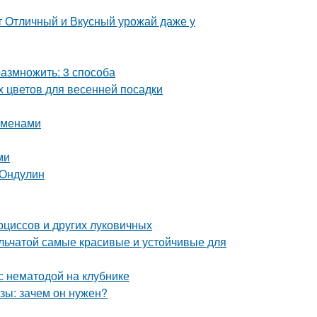
т Отличный и Вкусный урожай даже у
азмножить: 3 способа
х цветов для весенней посадки
еменами
ми
 Ондулин
рциссов и других луковичных
ельчатой самые красивые и устойчивые для
с нематодой на клубнике
зы: зачем он нужен?