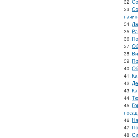
32.
Со
33.
Со
начин
34.
Ла
35.
Ра
36.
По
37.
Об
38.
Ви
39.
По
40.
Об
41.
Ка
42.
Де
43.
Ка
44.
Тю
45.
Го
посад
46.
На
47.
По
48.
Си