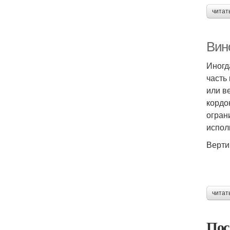
читат
Вин
Иногд
часть
или в
кордо
огран
испол
Верти
читат
Пос