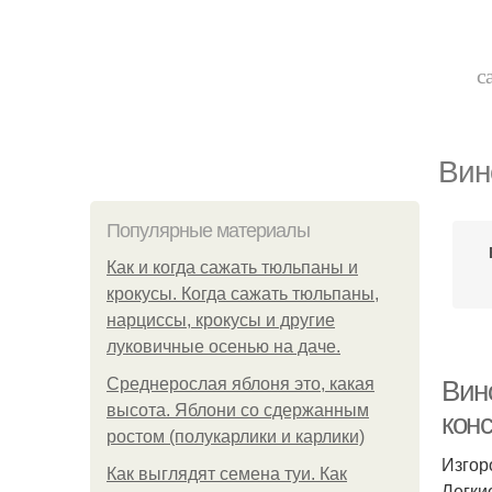
с
Вин
Популярные материалы
Как и когда сажать тюльпаны и
крокусы. Когда сажать тюльпаны,
нарциссы, крокусы и другие
луковичные осенью на даче.
Среднерослая яблоня это, какая
Вин
высота. Яблони со сдержанным
кон
ростом (полукарлики и карлики)
Изгор
Как выглядят семена туи. Как
Легки