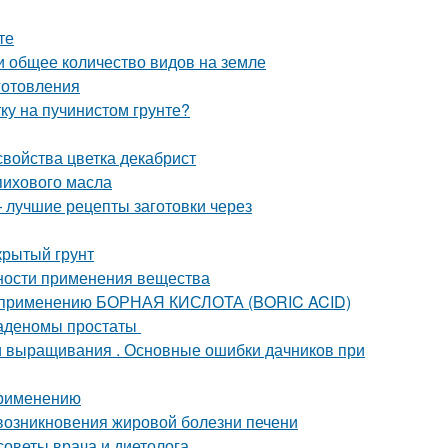
те
и общее количество видов на земле
иготовления
тку на пучинистом грунте?
свойства цветка декабрист
пихового масла
— лучшие рецепты заготовки через
ткрытый грунт
нности применения вещества
о применению БОРНАЯ КИСЛОТА (BORIC ACID)
 аденомы простаты
ти выращивания . Основные ошибки дачников при
применению
возникновения жировой болезни печени
 советы врача и диетолога