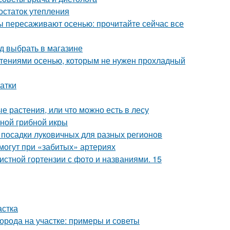
остаток утепления
ы пересаживают осенью: прочитайте сейчас все
д выбрать в магазине
стениями осенью, которым не нужен прохладный
атки
 растения, или что можно есть в лесу
тной грибной икры
 посадки луковичных для разных регионов
омогут при «забитых» артериях
истной гортензии с фото и названиями. 15
астка
орода на участке: примеры и советы