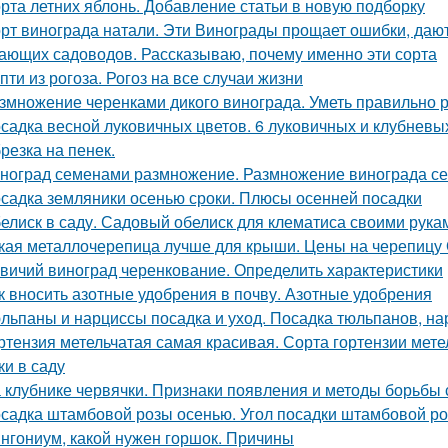
рта летних яблонь. Добавление статьи в новую подборку
рт винограда натали. Эти Винограды прощает ошибки, даю
ающих садоводов. Рассказываю, почему именно эти сорта
пти из рогоза. Рогоз на все случаи жизни
змножение черенками дикого винограда. Уметь правильно р
садка весной луковичных цветов. 6 луковичных и клубневы
резка на пенек.
ноград семенами размножение. Размножение винограда с
садка земляники осенью сроки. Плюсы осенней посадки
елиск в саду. Садовый обелиск для клематиса своими рука
кая металлочерепица лучше для крыши. Цены на черепицу
вичий виноград черенкование. Определить характеристики
к вносить азотные удобрения в почву. Азотные удобрения
льпаны и нарциссы посадка и уход. Посадка тюльпанов, на
ртензия метельчатая самая красивая. Сорта гортензии мет
ки в саду
 клубнике червячки. Признаки появления и методы борьбы 
садка штамбовой розы осенью. Угол посадки штамбовой ро
нгониум, какой нужен горшок. Причины