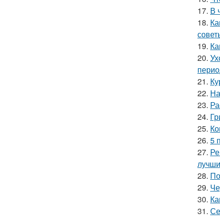
17.
В 
18.
Ка
совет
19.
Ка
20.
Ух
перио
21.
Ку
22.
На
23.
Ра
24.
Гр
25.
Ко
26.
5 
27.
Ре
лучши
28.
По
29.
Че
30.
Ка
31.
Се