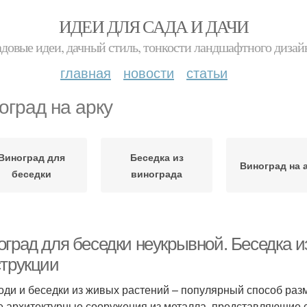
ИДЕИ ДЛЯ САДА И ДАЧИ
адовые идеи, дачный стиль, тонкости ландшафтного дизай
главная
новости
статьи
оград на арку
Виноград для
Беседка из
Виноград на 
беседки
винограда
оград для беседки неукрывной. Беседка и
струкции
оди и беседки из живых растений – популярный способ ра
е архитектурные сооружения из металла, представляющие со