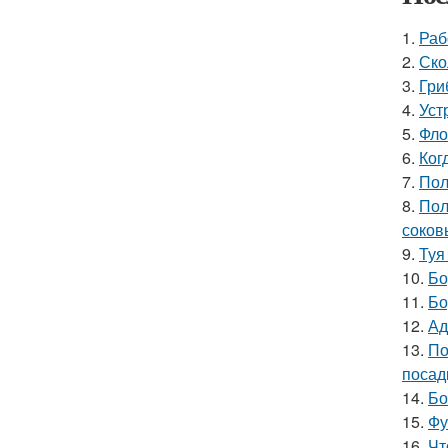
1.
Раб
2.
Ско
3.
Гри
4.
Уст
5.
Фло
6.
Ког
7.
Пол
8.
Пол
соков
9.
Туя
10.
Бо
11.
Бо
12.
Ад
13.
По
посад
14.
Бо
15.
Фу
16.
Чт