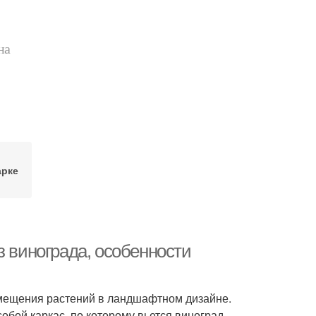
на
арке
з винограда, особенности
змещения растений в ландшафтном дизайне.
бой каркас, по которому вьется виноград –