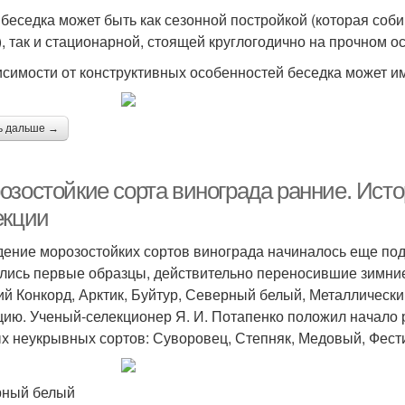
 беседка может быть как сезонной постройкой (которая соби
), так и стационарной, стоящей круглогодично на прочном о
исимости от конструктивных особенностей беседка может и
ь дальше →
озостойкие сорта винограда ранние. Исто
екции
ение морозостойких сортов винограда начиналось еще под 
лись первые образцы, действительно переносившие зимние
ий Конкорд, Арктик, Буйтур, Северный белый, Металлическ
цию. Ученый-селекционер Я. И. Потапенко положил начало 
х неукрывных сортов: Суворовец, Степняк, Медовый, Фес
рный белый