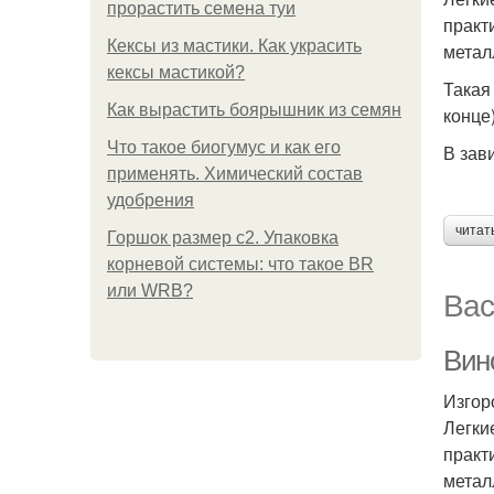
прорастить семена туи
практ
Кексы из мастики. Как украсить
метал
кексы мастикой?
Такая
Как вырастить боярышник из семян
конце
Что такое биогумус и как его
В зав
применять. Химический состав
удобрения
читат
Горшок размер с2. Упаковка
корневой системы: что такое BR
или WRB?
Вас
Вино
Изгор
Легки
практ
метал