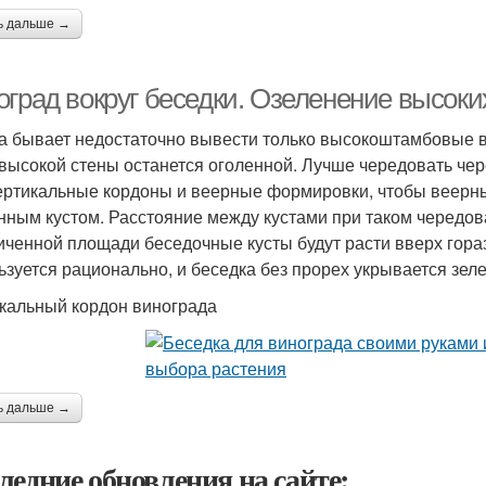
ь дальше →
оград вокруг беседки. Озеленение высоки
а бывает недостаточно вывести только высокоштамбовые в
 высокой стены останется оголенной. Лучше чередовать чер
ертикальные кордоны и веерные формировки, чтобы веерны
нным кустом. Расстояние между кустами при таком чередов
иченной площади беседочные кусты будут расти вверх гор
ьзуется рационально, и беседка без прорех укрывается зел
кальный кордон винограда
ь дальше →
ледние обновления на сайте: