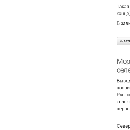
Такая
конце
В зав
читат
Мор
сел
Вывед
появи
Русск
селек
первы
Севе