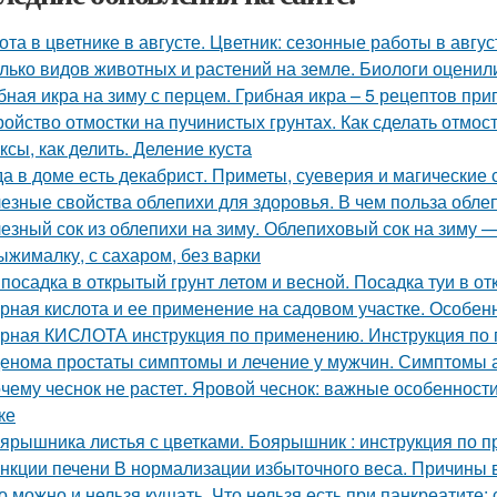
ота в цветнике в августе. Цветник: сезонные работы в авгус
лько видов животных и растений на земле. Биологи оценил
бная икра на зиму с перцем. Грибная икра – 5 рецептов пр
ройство отмостки на пучинистых грунтах. Как сделать отмос
ксы, как делить. Деление куста
да в доме есть декабрист. Приметы, суеверия и магические 
езные свойства облепихи для здоровья. В чем польза обле
езный сок из облепихи на зиму. Облепиховый сок на зиму 
ыжималку, с сахаром, без варки
 посадка в открытый грунт летом и весной. Посадка туи в о
рная кислота и ее применение на садовом участке. Особе
рная КИСЛОТА инструкция по применению. Инструкция п
енома простаты симптомы и лечение у мужчин. Симптомы
чему чеснок не растет. Яровой чеснок: важные особеннос
ке
ярышника листья с цветками. Боярышник : инструкция по 
нкции печени В нормализации избыточного веса. Причины 
о можно и нельзя кушать. Что нельзя есть при панкреатите: