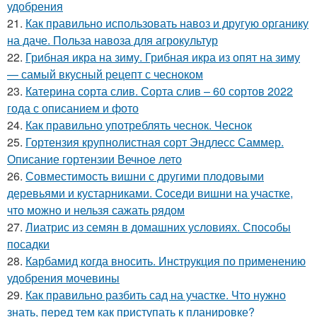
удобрения
21.
Как правильно использовать навоз и другую органику
на даче. Польза навоза для агрокультур
22.
Грибная икра на зиму. Грибная икра из опят на зиму
— самый вкусный рецепт с чесноком
23.
Катерина сорта слив. Сорта слив – 60 сортов 2022
года с описанием и фото
24.
Как правильно употреблять чеснок. Чеснок
25.
Гортензия крупнолистная сорт Эндлесс Саммер.
Описание гортензии Вечное лето
26.
Совместимость вишни с другими плодовыми
деревьями и кустарниками. Соседи вишни на участке,
что можно и нельзя сажать рядом
27.
Лиатрис из семян в домашних условиях. Способы
посадки
28.
Карбамид когда вносить. Инструкция по применению
удобрения мочевины
29.
Как правильно разбить сад на участке. Что нужно
знать, перед тем как приступать к планировке?