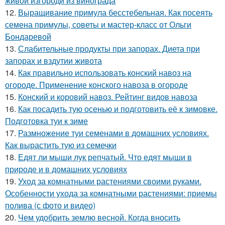
живой изгороди из винограда
12.
Выращивание примула бесстебельная. Как посеять
семена примулы, советы и мастер-класс от Ольги
Бондаревой
13.
Слабительные продукты при запорах. Диета при
запорах и вздутии живота
14.
Как правильно использовать конский навоз на
огороде. Применение конского навоза в огороде
15.
Конский и коровий навоз. Рейтинг видов навоза
16.
Как посадить тую осенью и подготовить её к зимовке.
Подготовка туи к зиме
17.
Размножение туи семенами в домашних условиях.
Как вырастить тую из семечки
18.
Едят ли мыши лук репчатый. Что едят мыши в
природе и в домашних условиях
19.
Уход за комнатными растениями своими руками.
Особенности ухода за комнатными растениями: приемы
полива (с фото и видео)
20.
Чем удобрить землю весной. Когда вносить