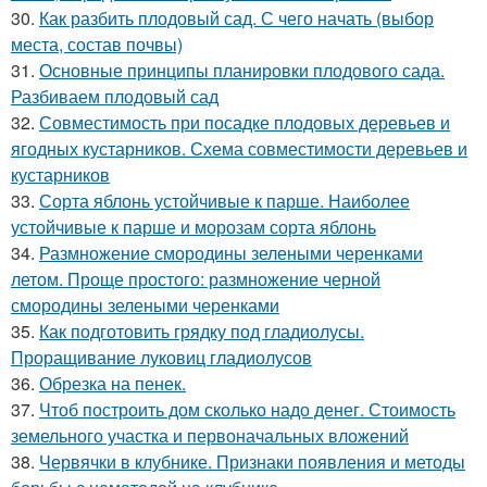
30.
Как разбить плодовый сад. С чего начать (выбор
места, состав почвы)
31.
Основные принципы планировки плодового сада.
Разбиваем плодовый сад
32.
Совместимость при посадке плодовых деревьев и
ягодных кустарников. Схема совместимости деревьев и
кустарников
33.
Сорта яблонь устойчивые к парше. Наиболее
устойчивые к парше и морозам сорта яблонь
34.
Размножение смородины зелеными черенками
летом. Проще простого: размножение черной
смородины зелеными черенками
35.
Как подготовить грядку под гладиолусы.
Проращивание луковиц гладиолусов
36.
Обрезка на пенек.
37.
Чтоб построить дом сколько надо денег. Стоимость
земельного участка и первоначальных вложений
38.
Червячки в клубнике. Признаки появления и методы