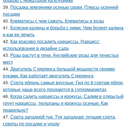
борьбы с нематодой на клубнике
39.
Посадка земляники осенью сроки. Плюсы осенней
посадки
40.
Клематисы с чем сажать. Клематисы и розы
41.
Болезни калины и борьба с ними. Чем болеет калина
и как ее лечить
42.
Как красиво посадить нарциссы. Нарцисс:
использование в дизайне сада
43.
Розы растут в тени. Английские розы для тенистых
мест
44.
Двигатель Стирлинга большой мощности своими
руками. Как работает двигатель Стирлинга
45.
Сорта яблонь самые вкусные. Гид по 9 сортам яблок,
которые чаще всего продаются в супермаркетах
46.
Когда садить нарциссы и крокусы. Садим в открытый
грунт нарциссы, тюльпаны и крокусы осенью. Как
правильно?
47.
Сорта западной туи. Туя западная: лучшие сорта,
советы по посадке и уходу