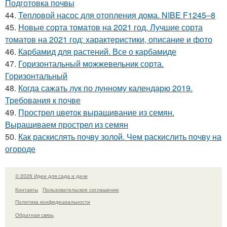
Подготовка почвы
44.
Тепловой насос для отопления дома. NIBE F1245–8
45.
Новые сорта томатов на 2021 год. Лучшие сорта
томатов на 2021 год: характеристики, описание и фото
46.
Карбамид для растений. Все о карбамиде
47.
Горизонтальный можжевельник сорта.
Горизонтальный
48.
Когда сажать лук по лунному календарю 2019.
Требования к почве
49.
Прострел цветок выращивание из семян.
Выращиваем прострел из семян
50.
Как раскислять почву золой. Чем раскислить почву на
огороде
© 2026 Идеи для сада и дачи
Контакты
Пользовательское соглашение
Политика конфидециальности
Обратная связь