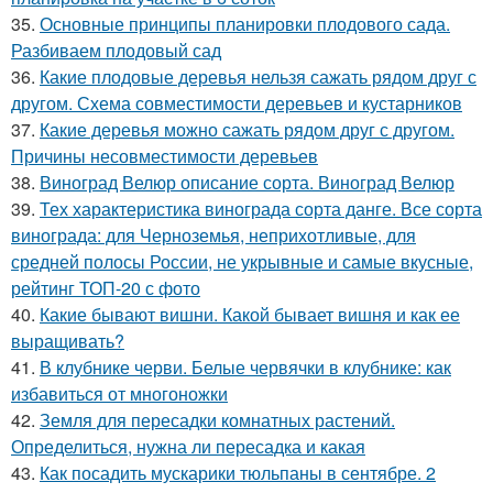
35.
Основные принципы планировки плодового сада.
Разбиваем плодовый сад
36.
Какие плодовые деревья нельзя сажать рядом друг с
другом. Схема совместимости деревьев и кустарников
37.
Какие деревья можно сажать рядом друг с другом.
Причины несовместимости деревьев
38.
Виноград Велюр описание сорта. Виноград Велюр
39.
Тех характеристика винограда сорта данге. Все сорта
винограда: для Черноземья, неприхотливые, для
средней полосы России, не укрывные и самые вкусные,
рейтинг ТОП-20 с фото
40.
Какие бывают вишни. Какой бывает вишня и как ее
выращивать?
41.
В клубнике черви. Белые червячки в клубнике: как
избавиться от многоножки
42.
Земля для пересадки комнатных растений.
Определиться, нужна ли пересадка и какая
43.
Как посадить мускарики тюльпаны в сентябре. 2