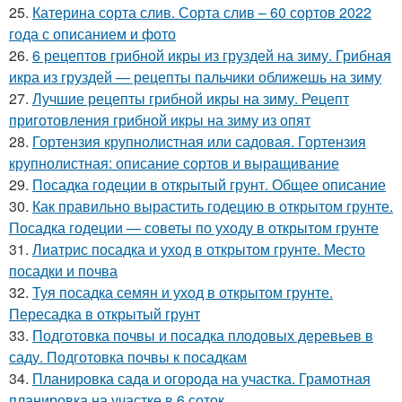
25.
Катерина сорта слив. Сорта слив – 60 сортов 2022
года с описанием и фото
26.
6 рецептов грибной икры из груздей на зиму. Грибная
икра из груздей — рецепты пальчики оближешь на зиму
27.
Лучшие рецепты грибной икры на зиму. Рецепт
приготовления грибной икры на зиму из опят
28.
Гортензия крупнолистная или садовая. Гортензия
крупнолистная: описание сортов и выращивание
29.
Посадка годеции в открытый грунт. Общее описание
30.
Как правильно вырастить годецию в открытом грунте.
Посадка годеции — советы по уходу в открытом грунте
31.
Лиатрис посадка и уход в открытом грунте. Место
посадки и почва
32.
Туя посадка семян и уход в открытом грунте.
Пересадка в открытый грунт
33.
Подготовка почвы и посадка плодовых деревьев в
саду. Подготовка почвы к посадкам
34.
Планировка сада и огорода на участка. Грамотная
планировка на участке в 6 соток