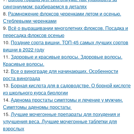
сингониумом: разбираемся в деталях
8.
Размножение флоксов черенками летом и осенью.
Стеблевыми черенками
9.
Всё о выращивании многолетних флоксов. Посадка и
пересадка флоксов осенью
10.
Поздние сорта вишни. ТОП-45 самых лучших сортов
вишни в 2022 году
11.
Здоровые и красивые волосы. Здоровые волосы.
Красивые волосы.
12.
Все о винограде для начинающих. Особенности
роста винограда
13.
Борная кислота для в садоводстве. О борной кислоте
из школьного курса биологии
14.
Аденома простаты симптомы и лечение у мужчин.
Симптомы аденомы простаты
15.
Лучшие мочегонные препараты для похудения и
улучшения веса. Лучшие мочегонные таблетки для
взрослых