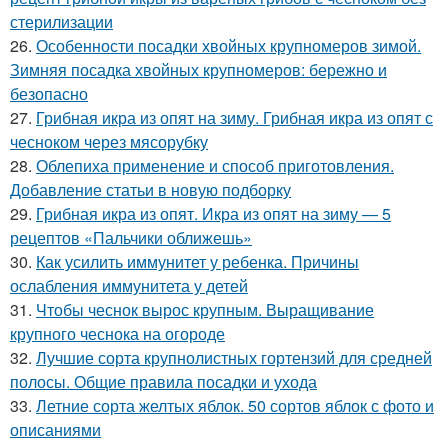
стерилизации
26.
Особенности посадки хвойных крупномеров зимой.
Зимняя посадка хвойных крупномеров: бережно и
безопасно
27.
Грибная икра из опят на зиму. Грибная икра из опят с
чесноком через мясорубку
28.
Облепиха применение и способ приготовления.
Добавление статьи в новую подборку
29.
Грибная икра из опят. Икра из опят на зиму — 5
рецептов «Пальчики оближешь»
30.
Как усилить иммунитет у ребенка. Причины
ослабления иммунитета у детей
31.
Чтобы чеснок вырос крупным. Выращивание
крупного чеснока на огороде
32.
Лучшие сорта крупнолистных гортензий для средней
полосы. Общие правила посадки и ухода
33.
Летние сорта желтых яблок. 50 сортов яблок с фото и
описаниями