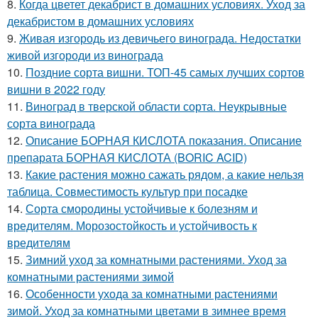
8.
Когда цветет декабрист в домашних условиях. Уход за
декабристом в домашних условиях
9.
Живая изгородь из девичьего винограда. Недостатки
живой изгороди из винограда
10.
Поздние сорта вишни. ТОП-45 самых лучших сортов
вишни в 2022 году
11.
Виноград в тверской области сорта. Неукрывные
сорта винограда
12.
Описание БОРНАЯ КИСЛОТА показания. Описание
препарата БОРНАЯ КИСЛОТА (BORIC ACID)
13.
Какие растения можно сажать рядом, а какие нельзя
таблица. Совместимость культур при посадке
14.
Сорта смородины устойчивые к болезням и
вредителям. Морозостойкость и устойчивость к
вредителям
15.
Зимний уход за комнатными растениями. Уход за
комнатными растениями зимой
16.
Особенности ухода за комнатными растениями
зимой. Уход за комнатными цветами в зимнее время