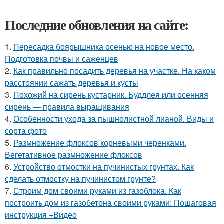
Последние обновления на сайте:
1.
Пересадка боярышника осенью на новое место.
Подготовка почвы и саженцев
2.
Как правильно посадить деревья на участке. На каком
расстоянии сажать деревья и кусты
3.
Похожий на сирень кустарник. Буддлея или осенняя
сирень — правила выращивания
4.
Особенности ухода за пышнолистной лианой. Виды и
сорта фото
5.
Размножение флоксов корневыми черенками.
Вегетативное размножение флоксов
6.
Устройство отмостки на пучинистых грунтах. Как
сделать отмостку на пучинистом грунте?
7.
Строим дом своими руками из газоблока. Как
построить дом из газобетона своими руками: Пошаговая
инструкция +Видео