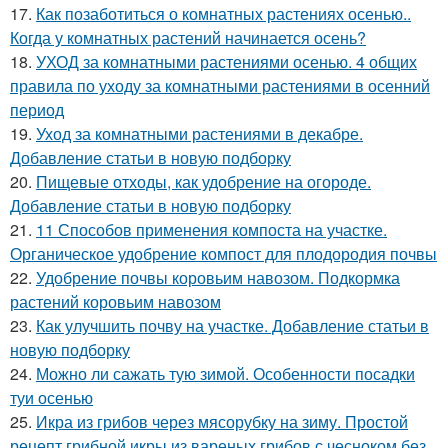
17.
Как позаботиться о комнатных растениях осенью..
Когда у комнатных растений начинается осень?
18.
УХОД за комнатными растениями осенью. 4 общих
правила по уходу за комнатными растениями в осенний
период
19.
Уход за комнатными растениями в декабре.
Добавление статьи в новую подборку
20.
Пищевые отходы, как удобрение на огороде.
Добавление статьи в новую подборку
21.
11 Способов применения компоста на участке.
Органическое удобрение компост для плодородия почвы
22.
Удобрение почвы коровьим навозом. Подкормка
растений коровьим навозом
23.
Как улучшить почву на участке. Добавление статьи в
новую подборку
24.
Можно ли сажать тую зимой. Особенности посадки
туи осенью
25.
Икра из грибов через мясорубку на зиму. Простой
рецепт грибной икры из вареных грибов с чесноком без