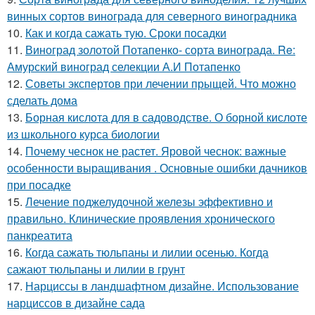
винных сортов винограда для северного виноградника
10.
Как и когда сажать тую. Сроки посадки
11.
Виноград золотой Потапенко- сорта винограда. Re:
Амурский виноград селекции А.И Потапенко
12.
Советы экспертов при лечении прыщей. Что можно
сделать дома
13.
Борная кислота для в садоводстве. О борной кислоте
из школьного курса биологии
14.
Почему чеснок не растет. Яровой чеснок: важные
особенности выращивания . Основные ошибки дачников
при посадке
15.
Лечение поджелудочной железы эффективно и
правильно. Клинические проявления хронического
панкреатита
16.
Когда сажать тюльпаны и лилии осенью. Когда
сажают тюльпаны и лилии в грунт
17.
Нарциссы в ландшафтном дизайне. Использование
нарциссов в дизайне сада