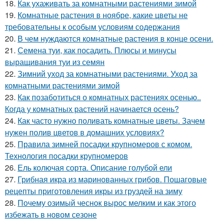
18.
Как ухаживать за комнатными растениями зимой
19.
Комнатные растения в ноябре, какие цветы не
требовательны к особым условиям содержания
20.
В чем нуждаются комнатные растения в конце осени.
21.
Семена туи, как посадить. Плюсы и минусы
выращивания туи из семян
22.
Зимний уход за комнатными растениями. Уход за
комнатными растениями зимой
23.
Как позаботиться о комнатных растениях осенью..
Когда у комнатных растений начинается осень?
24.
Как часто нужно поливать комнатные цветы. Зачем
нужен полив цветов в домашних условиях?
25.
Правила зимней посадки крупномеров с комом.
Технология посадки крупномеров
26.
Ель колючая сорта. Описание голубой ели
27.
Грибная икра из маринованных грибов. Пошаговые
рецепты приготовления икры из груздей на зиму
28.
Почему озимый чеснок вырос мелким и как этого
избежать в новом сезоне