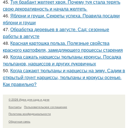
45.
Туя брабант желтеет хвоя. Почему туя стала терять
свою декоративность и начала желтеть
46.
Яблони и груши. Секреты успеха. Правила посадки
яблони и груши
47.
Обработка деревьев в августе. Сад: сезонные
работы в августе
48.
Красная картошка польза. Полезные свойства
красного картофеля, замедляющего процессы старения
49.
Когда сажать нарциссы тюльпаны крокусы. Посадка
тюльпанов, нарциссов и других луковичных
50.
Когда сажают тюльпаны и нарциссы на зиму. Садим в
открытый грунт нарциссы, тюльпаны и крокусы осенью.
Как правильно?
© 2026 Идеи для сада и дачи
Контакты
Пользовательское соглашение
Политика конфидециальности
Обратная связь