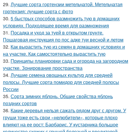
29.
Лучшие сорта гортензии метельчатой. Метельчатая
гортензия: лучшие сорта с фото
30.
5 быстрых способов размножить тую в домашних
условиях. Подходящее время для размножения
31.
Посадка и уход за туей в открытом грунте.
Пошаговая инструкция по пос адке туи весной и летом
32.
Как вырастить тую из семян в домашних условиях и
на участке. Как самостоятельно вырастить тую
33.
Принципы планировки сада и огорода на загородном
участке. Зонирование пространства
34.
Лучшие семена овощных культур для средней
полосы. Лучшие сорта помидор для средней полосы
России
35.
Сорта зимних яблонь. Общие свойства яблонь
поздних сортов
36.
Какие деревья нельзя сажать рядом друг с другом. У
груши тоже есть свои «нелюбители», которые плохо
влияют на ее рост: Барбарис. У кустарника большое
количество схожих с грушей болезней и вредителей,