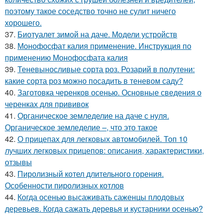
поэтому такое соседство точно не сулит ничего
хорошего.
37.
Биотуалет зимой на даче. Модели устройств
38.
Монофосфат калия применение. Инструкция по
применению Монофосфата калия
39.
Теневыносливые сорта роз. Розарий в полутени:
какие сорта роз можно посадить в теневом саду?
40.
Заготовка черенков осенью. Основные сведения о
черенках для прививок
41.
Органическое земледелие на даче с нуля.
Органическое земледелие –, что это такое
42.
О прицепах для легковых автомобилей. Топ 10
лучших легковых прицепов: описания, характеристики,
отзывы
43.
Пиролизный котел длительного горения.
Особенности пиролизных котлов
44.
Когда осенью высаживать саженцы плодовых
деревьев. Когда сажать деревья и кустарники осенью?