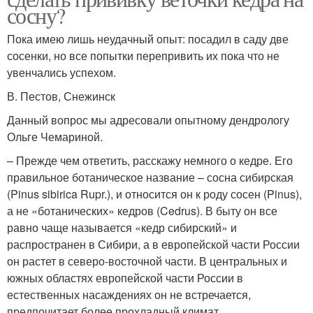
сосну?
Пока имею лишь неудачный опыт: посадил в саду две
сосенки, но все попытки перепривить их пока что не
увенчались успехом.
В. Пестов, Снежинск
Данный вопрос мы адресовали опытному дендрологу
Ольге Чемариной.
– Прежде чем ответить, расскажу немного о кедре. Его
правильное ботаническое название – сосна сибирская
(Pinus sibirica Rupr.), и относится он к роду сосен (Pinus),
а не «ботанических» кедров (Cedrus). В быту он все
равно чаще называется «кедр сибирский» и
распространен в Сибири, а в европейской части России
он растет в северо-восточной части. В центральных и
южных областях европейской части России в
естественных насаждениях он не встречается,
предпочитает более прохладный климат.