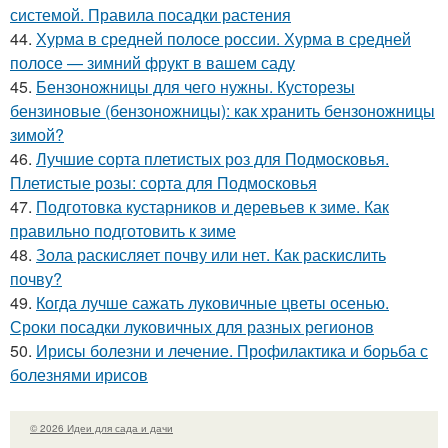
системой. Правила посадки растения
44.
Хурма в средней полосе россии. Хурма в средней
полосе — зимний фрукт в вашем саду
45.
Бензоножницы для чего нужны. Кусторезы
бензиновые (бензоножницы): как хранить бензоножницы
зимой?
46.
Лучшие сорта плетистых роз для Подмосковья.
Плетистые розы: сорта для Подмосковья
47.
Подготовка кустарников и деревьев к зиме. Как
правильно подготовить к зиме
48.
Зола раскисляет почву или нет. Как раскислить
почву?
49.
Когда лучше сажать луковичные цветы осенью.
Сроки посадки луковичных для разных регионов
50.
Ирисы болезни и лечение. Профилактика и борьба с
болезнями ирисов
© 2026 Идеи для сада и дачи