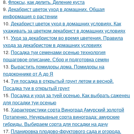
8.
Флоксы, как делить. Деление куста
9.
Декабрист цветок уход в домашних. Общая
информация о растении
10.
Декабрист цветок уход в домашних условиях. Как
ухаживать за цветком декабрист в домашних условиях
11.
Уход за декабристом во время цветения. Правила
ухода за декабристом в домашних условиях
12.
Посадка туи семенами осенью технология
пошаговое описание. Сбор и подготовка семян
13.
Вырастить помидоры дома. Помидоры на
подоконнике от А до Я
14.
Туя посадка в открытый грунт летом и весной.
Посадка туи в открытый грунт
15.
Посадка и уход за туей осенью. Как выбрать саженец
для посадки туи осенью
16.
Характеристики сорта Виноград Амурский золотой
Потапенко. Неукрывные сорта винограда: амурские
гибриды. Выбираем сорта для посадки на дачу
17.
Планировка плодово-фруктового сада и огорода.