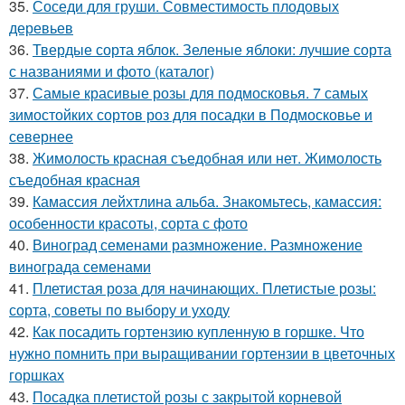
35.
Соседи для груши. Совместимость плодовых
деревьев
36.
Твердые сорта яблок. Зеленые яблоки: лучшие сорта
с названиями и фото (каталог)
37.
Самые красивые розы для подмосковья. 7 самых
зимостойких сортов роз для посадки в Подмосковье и
севернее
38.
Жимолость красная съедобная или нет. Жимолость
съедобная красная
39.
Камассия лейхтлина альба. Знакомьтесь, камассия:
особенности красоты, сорта с фото
40.
Виноград семенами размножение. Размножение
винограда семенами
41.
Плетистая роза для начинающих. Плетистые розы:
сорта, советы по выбору и уходу
42.
Как посадить гортензию купленную в горшке. Что
нужно помнить при выращивании гортензии в цветочных
горшках
43.
Посадка плетистой розы с закрытой корневой