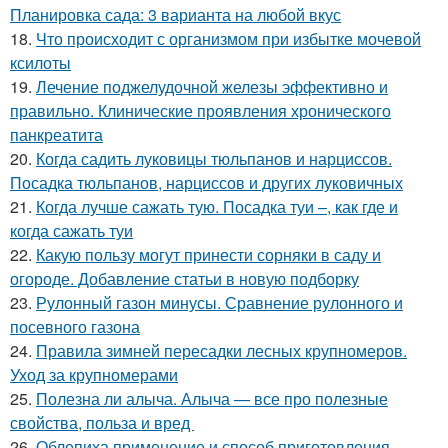
Планировка сада: 3 варианта на любой вкус
18.
Что происходит с организмом при избытке мочевой
ксилоты
19.
Лечение поджелудочной железы эффективно и
правильно. Клинические проявления хронического
панкреатита
20.
Когда садить луковицы тюльпанов и нарциссов.
Посадка тюльпанов, нарциссов и других луковичных
21.
Когда лучше сажать тую. Посадка туи –, как где и
когда сажать туи
22.
Какую пользу могут принести сорняки в саду и
огороде. Добавление статьи в новую подборку
23.
Рулонный газон минусы. Сравнение рулонного и
посевного газона
24.
Правила зимней пересадки лесных крупномеров.
Уход за крупномерами
25.
Полезна ли алыча. Алыча — все про полезные
свойства, польза и вред
26.
Облепиха применение и способ приготовления.