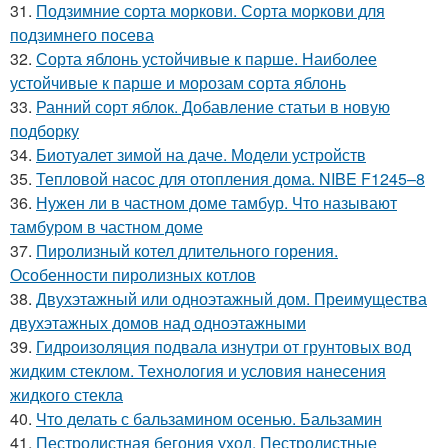
31.
Подзимние сорта моркови. Сорта моркови для
подзимнего посева
32.
Сорта яблонь устойчивые к парше. Наиболее
устойчивые к парше и морозам сорта яблонь
33.
Ранний сорт яблок. Добавление статьи в новую
подборку
34.
Биотуалет зимой на даче. Модели устройств
35.
Тепловой насос для отопления дома. NIBE F1245–8
36.
Нужен ли в частном доме тамбур. Что называют
тамбуром в частном доме
37.
Пиролизный котел длительного горения.
Особенности пиролизных котлов
38.
Двухэтажный или одноэтажный дом. Преимущества
двухэтажных домов над одноэтажными
39.
Гидроизоляция подвала изнутри от грунтовых вод
жидким стеклом. Технология и условия нанесения
жидкого стекла
40.
Что делать с бальзамином осенью. Бальзамин
41.
Пестролистная бегония уход. Пестролистные