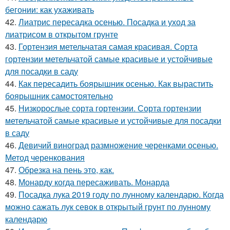
бегонии: как ухаживать
42.
Лиатрис пересадка осенью. Посадка и уход за
лиатрисом в открытом грунте
43.
Гортензия метельчатая самая красивая. Сорта
гортензии метельчатой самые красивые и устойчивые
для посадки в саду
44.
Как пересадить боярышник осенью. Как вырастить
боярышник самостоятельно
45.
Низкорослые сорта гортензии. Сорта гортензии
метельчатой самые красивые и устойчивые для посадки
в саду
46.
Девичий виноград размножение черенками осенью.
Метод черенкования
47.
Обрезка на пень это, как.
48.
Монарду когда пересаживать. Монарда
49.
Посадка лука 2019 году по лунному календарю. Когда
можно сажать лук севок в открытый грунт по лунному
календарю