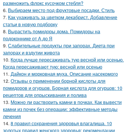
размножить флокс кусочком стебля?
6.
Выбираем место под фруктовые посадки. Стиль
7.
Как ухаживать за цветком декабрист. Добавление
статьи в новую подборку
8.
Вырастить помидоры дома. Помидоры на
подоконнике от А до Я
9.
Слабительные продукты при запорах. Диета при
запорах и вздутии живота
10.
Когда лучше пересаживать тую весной или осенью.
Когда пересаживают тую: весной или осенью
11.
Дайкон и морковная муха. Описание насекомого
12.
Отзывы о применении борной кислоты для
помидоров и огурцов. Борная кислота для огурцов: 10
рецептов для опрыскивания и полива
13.
Можно ли растворить камни в почках. Как вывести
камни из почек без операции: эффективные методы
лечения
14.
8 правил сохранения здоровья влагалища. 10
золотых правил женского здоровья: рекомендации