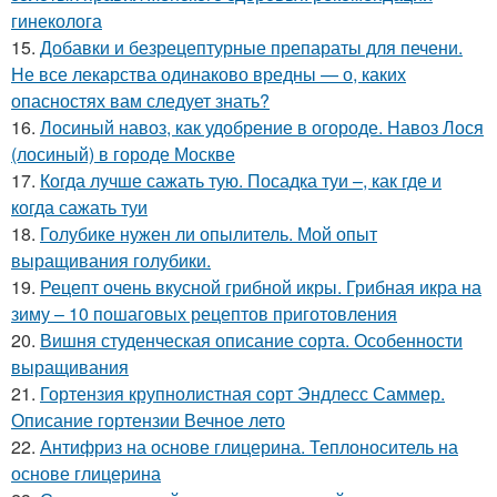
гинеколога
15.
Добавки и безрецептурные препараты для печени.
Не все лекарства одинаково вредны — о, каких
опасностях вам следует знать?
16.
Лосиный навоз, как удобрение в огороде. Навоз Лося
(лосиный) в городе Москве
17.
Когда лучше сажать тую. Посадка туи –, как где и
когда сажать туи
18.
Голубике нужен ли опылитель. Мой опыт
выращивания голубики.
19.
Рецепт очень вкусной грибной икры. Грибная икра на
зиму – 10 пошаговых рецептов приготовления
20.
Вишня студенческая описание сорта. Особенности
выращивания
21.
Гортензия крупнолистная сорт Эндлесс Саммер.
Описание гортензии Вечное лето
22.
Антифриз на основе глицерина. Теплоноситель на
основе глицерина