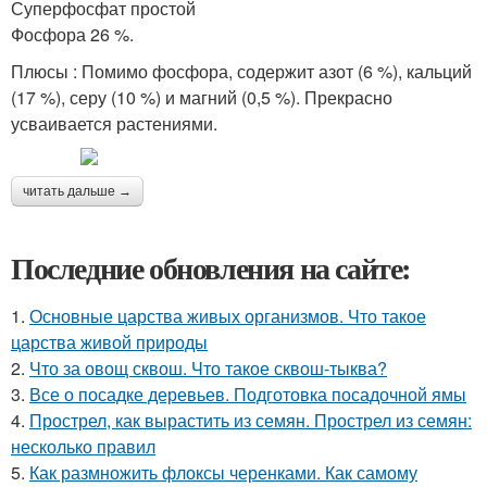
Суперфосфат простой
Фосфора 26 %.
Плюсы : Помимо фосфора, содержит азот (6 %), кальций
(17 %), серу (10 %) и магний (0,5 %). Прекрасно
усваивается растениями.
читать дальше →
Последние обновления на сайте:
1.
Основные царства живых организмов. Что такое
царства живой природы
2.
Что за овощ сквош. Что такое сквош-тыква?
3.
Все о посадке деревьев. Подготовка посадочной ямы
4.
Прострел, как вырастить из семян. Прострел из семян:
несколько правил
5.
Как размножить флоксы черенками. Как самому