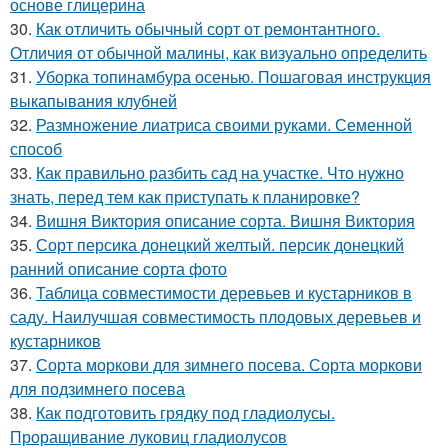
основе глицерина
30.
Как отличить обычный сорт от ремонтантного.
Отличия от обычной малины, как визуально определить
31.
Уборка топинамбура осенью. Пошаговая инструкция
выкапывания клубней
32.
Размножение лиатриса своими руками. Семенной
способ
33.
Как правильно разбить сад на участке. Что нужно
знать, перед тем как приступать к планировке?
34.
Вишня Виктория описание сорта. Вишня Виктория
35.
Сорт персика донецкий желтый. персик донецкий
ранний описание сорта фото
36.
Таблица совместимости деревьев и кустарников в
саду. Наилучшая совместимость плодовых деревьев и
кустарников
37.
Сорта моркови для зимнего посева. Сорта моркови
для подзимнего посева
38.
Как подготовить грядку под гладиолусы.
Проращивание луковиц гладиолусов