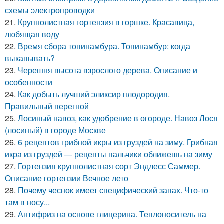
схемы электропроводки
21.
Крупнолистная гортензия в горшке. Красавица,
любящая воду
22.
Время сбора топинамбура. Топинамбур: когда
выкапывать?
23.
Черешня высота взрослого дерева. Описание и
особенности
24.
Как добыть лучший эликсир плодородия.
Правильный перегной
25.
Лосиный навоз, как удобрение в огороде. Навоз Лося
(лосиный) в городе Москве
26.
6 рецептов грибной икры из груздей на зиму. Грибная
икра из груздей — рецепты пальчики оближешь на зиму
27.
Гортензия крупнолистная сорт Эндлесс Саммер.
Описание гортензии Вечное лето
28.
Почему чеснок имеет специфический запах. Что-то
там в носу...
29.
Антифриз на основе глицерина. Теплоноситель на