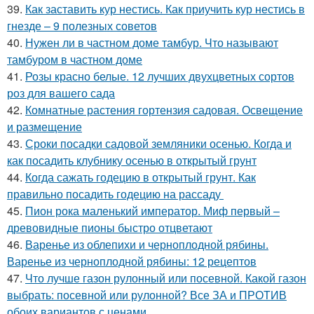
39.
Как заставить кур нестись. Как приучить кур нестись в
гнезде – 9 полезных советов
40.
Нужен ли в частном доме тамбур. Что называют
тамбуром в частном доме
41.
Розы красно белые. 12 лучших двухцветных сортов
роз для вашего сада
42.
Комнатные растения гортензия садовая. Освещение
и размещение
43.
Сроки посадки садовой земляники осенью. Когда и
как посадить клубнику осенью в открытый грунт
44.
Когда сажать годецию в открытый грунт. Как
правильно посадить годецию на рассаду
45.
Пион рока маленький император. Миф первый –
древовидные пионы быстро отцветают
46.
Варенье из облепихи и черноплодной рябины.
Варенье из черноплодной рябины: 12 рецептов
47.
Что лучше газон рулонный или посевной. Какой газон
выбрать: посевной или рулонной? Все ЗА и ПРОТИВ
обоих вариантов с ценами