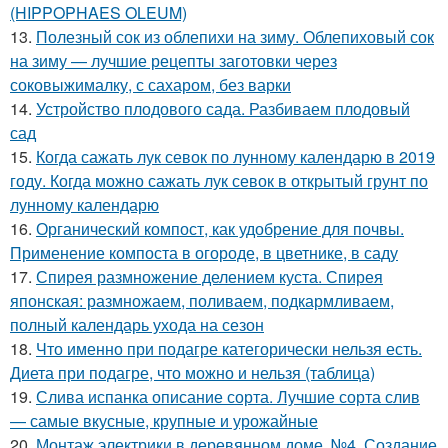
(HIPPOPHAES OLEUM)
13.
Полезный сок из облепихи на зиму. Облепиховый сок
на зиму — лучшие рецепты заготовки через
соковыжималку, с сахаром, без варки
14.
Устройство плодового сада. Разбиваем плодовый
сад
15.
Когда сажать лук севок по лунному календарю в 2019
году. Когда можно сажать лук севок в открытый грунт по
лунному календарю
16.
Органический компост, как удобрение для почвы.
Применение компоста в огороде, в цветнике, в саду
17.
Спирея размножение делением куста. Спирея
японская: размножаем, поливаем, подкармливаем,
полный календарь ухода на сезон
18.
Что именно при подагре категорически нельзя есть.
Диета при подагре, что можно и нельзя (таблица)
19.
Слива испанка описание сорта. Лучшие сорта слив
— самые вкусные, крупные и урожайные
20.
Монтаж электрики в деревянном доме. №4. Создание