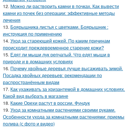
12.
Можно ли растворить камни в почках. Как вывести
камни из почек без операции: эффективные методы
лечения
13.
Боярышника листья с цветками. Боярышник :
инструкция по применению
14.
Уход за стареющей кожей. По каким причинам
происходит преждевременное старение кожи?
15.
Едят ли мыши лук репчатый. Что едят мыши в
природе и в домашних условиях
16.
Почему хвойные деревья лучше высаживать зимой.
Посадка хвойных деревьев: рекомендации по
распространённым видам
17.
Как ухаживать за хризантемой в домашних условиях.
Какой вид выбрать в магазине
18.
Какие Орехи растут в россии. Фундук
19.
Уход за комнатными растениями своими руками.
Особенности ухода за комнатными растениями: приемы
полива (с фото и видео)