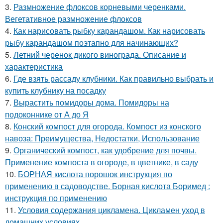
3.
Размножение флоксов корневыми черенками.
Вегетативное размножение флоксов
4.
Как нарисовать рыбку карандашом. Как нарисовать
рыбу карандашом поэтапно для начинающих?
5.
Летний черенок дикого винограда. Описание и
характеристика
6.
Где взять рассаду клубники. Как правильно выбрать и
купить клубнику на посадку
7.
Вырастить помидоры дома. Помидоры на
подоконнике от А до Я
8.
Конский компост для огорода. Компост из конского
навоза: Преимущества, Недостатки, Использование
9.
Органический компост, как удобрение для почвы.
Применение компоста в огороде, в цветнике, в саду
10.
БОРНАЯ кислота порошок инструкция по
применению в садоводстве. Борная кислота Боримед :
инструкция по применению
11.
Условия содержания цикламена. Цикламен уход в
домашних условиях