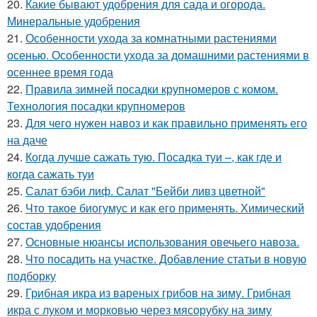
20.
Какие бывают удобрения для сада и огорода.
Минеральные удобрения
21.
Особенности ухода за комнатными растениями
осенью. Особенности ухода за домашними растениями в
осеннее время года
22.
Правила зимней посадки крупномеров с комом.
Технология посадки крупномеров
23.
Для чего нужен навоз и как правильно применять его
на даче
24.
Когда лучше сажать тую. Посадка туи –, как где и
когда сажать туи
25.
Салат бэби лиф. Салат "Бейби ливз цветной"
26.
Что такое биогумус и как его применять. Химический
состав удобрения
27.
Основные нюансы использования овечьего навоза.
28.
Что посадить на участке. Добавление статьи в новую
подборку
29.
Грибная икра из вареных грибов на зиму. Грибная
икра с луком и морковью через мясорубку на зиму