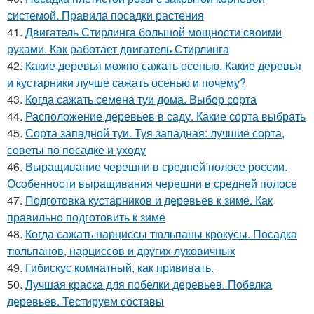
системой. Правила посадки растения
41.
Двигатель Стирлинга большой мощности своими
руками. Как работает двигатель Стирлинга
42.
Какие деревья можно сажать осенью. Какие деревья
и кустарники лучше сажать осенью и почему?
43.
Когда сажать семена туи дома. Выбор сорта
44.
Расположение деревьев в саду. Какие сорта выбрать
45.
Сорта западной туи. Туя западная: лучшие сорта,
советы по посадке и уходу
46.
Выращивание черешни в средней полосе россии.
Особенности выращивания черешни в средней полосе
47.
Подготовка кустарников и деревьев к зиме. Как
правильно подготовить к зиме
48.
Когда сажать нарциссы тюльпаны крокусы. Посадка
тюльпанов, нарциссов и других луковичных
49.
Гибискус комнатный, как прививать.
50.
Лучшая краска для побелки деревьев. Побелка
деревьев. Тестируем составы