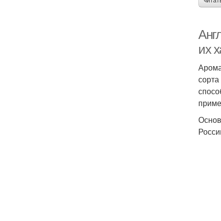
читат
Анг
их 
Арома
сорта
спосо
приме
Основ
Росси