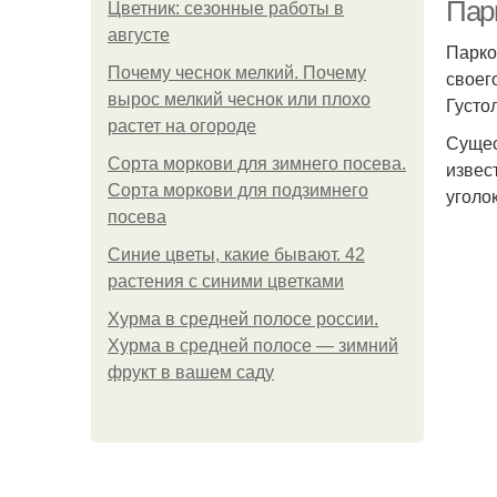
Пар
Цветник: сезонные работы в
августе
Парко
Почему чеснок мелкий. Почему
своег
вырос мелкий чеснок или плохо
Густо
растет на огороде
Сущес
Сорта моркови для зимнего посева.
извес
Сорта моркови для подзимнего
уголо
посева
Синие цветы, какие бывают. 42
растения с синими цветками
Хурма в средней полосе россии.
Хурма в средней полосе — зимний
фрукт в вашем саду