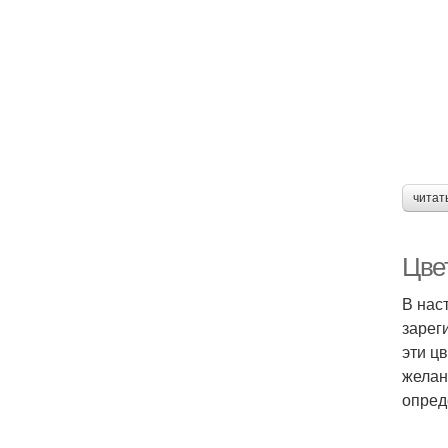
читат
Цве
В нас
зарег
эти ц
желан
опред