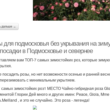
ь дальше →
ы для подмосковья без укрывания на зиму
 посадки в Подмосковье и севернее
тавляем вам ТОП-7 самых зимостойких роз, которые зимую
крытия.
е посадить розы, но нет возможности осенью и ранней весн
 перезимовать с минимальным укрытием.
 самых зимостойких роз1 МЕСТО Чайно-гибридная роза Glor
менитой Глории Дей много и других имен: Peace, Gioia, Mme A
Meilland , и это не случайно. Это роза - легенда!