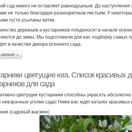
ий сад никого не оставляет равнодушным. До наступления 
ами не только благодаря разноцветным листьям. У некотор
ыми густо усыпаны ветки.
инство деревьев и кустарников плодоносят в начале осени,
няются до зимы. Мы подготовили для вас подборку самых 
дят в качестве декора осеннего сада.
ь дальше →
тарники цветущие юга. Список красивых 
тарников для сада
ативно-цветущие кустарники способны украсить абсолютно
 невзрачные уголки сада! Ниже вас ждет каталог красивых
ник (садовый жасмин)