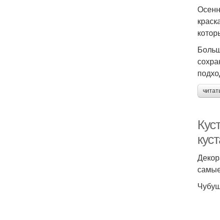
Осенн
краск
котор
Больш
сохра
подхо
читат
Кус
кус
Декор
самые
Чубуш