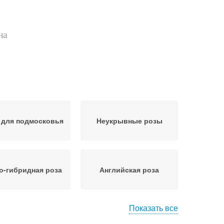
на
 для подмосковья
Неукрывные розы
о-гибридная роза
Английская роза
Показать все
летистая роза