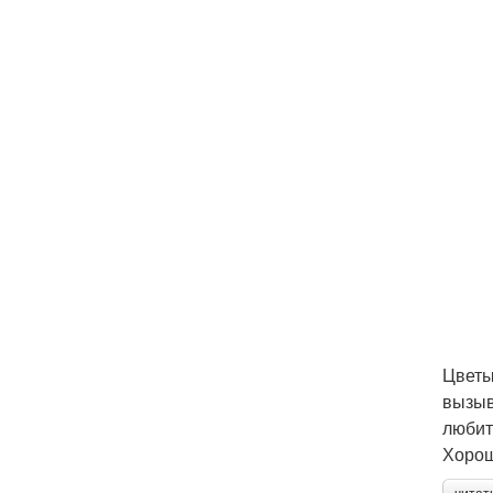
Цветы
вызыв
любит
Хорош