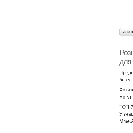
читат
Роз
для
Предс
без у
Хотит
могут
ТОП-7
У зна
Mme.A.