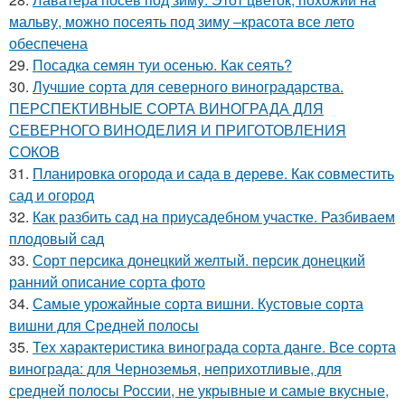
мальву, можно посеять под зиму –красота все лето
обеспечена
29.
Посадка семян туи осенью. Как сеять?
30.
Лучшие сорта для северного виноградарства.
ПЕРСПЕКТИВНЫЕ СОРТА ВИНОГРАДА ДЛЯ
CЕВЕРНОГО ВИНОДЕЛИЯ И ПРИГОТОВЛЕНИЯ
СОКОВ
31.
Планировка огорода и сада в дереве. Как совместить
сад и огород
32.
Как разбить сад на приусадебном участке. Разбиваем
плодовый сад
33.
Сорт персика донецкий желтый. персик донецкий
ранний описание сорта фото
34.
Самые урожайные сорта вишни. Кустовые сорта
вишни для Средней полосы
35.
Тех характеристика винограда сорта данге. Все сорта
винограда: для Черноземья, неприхотливые, для
средней полосы России, не укрывные и самые вкусные,