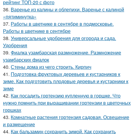
рейтинг ТОП-20 с фото
36.
Варенье из калины и облепихи. Варенье с калиной
«пятиминутка»
37.
Работы в цветнике в сентябре в подмосковье.
Работы в цветнике в сентябре
38.
Универсальные удобрения для огорода и сада.
Удобрения
39.
Фиалка узамбарская размножение. Размножение
узамбарских фиалок
40.
Стены дома из чего строить. Кирпич
41.
Подготовка фруктовых деревьев и кустарников к
зиме. Как подготовить плодовые деревья и кустарники к
зиме
42.
Как посадить гортензию купленную в горшке. Что
нужно помнить при выращивании гортензии в цветочных
горшках
43.
Комнатные растения гортензия садовая. Освещение
и размещение
44.
Как бальзамин сохранить зимой. Как сохранить