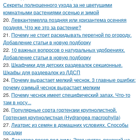
Секреты полноценного ухода за не цветущими
комнатными растениями осенью и зимой
20.
Левкантемелла поздняя или хризантема осенняя
поздняя. Что же это за растение?
21.
Почему не стоит раскидывать перегной по огороду.
Добавление статьи в новую подборку
22.
10 важных вопросов о натуральных удобрениях.
Добавление статьи в новую подборку
23.
Шкафчики для детских раздевалок секционные.
Шкафы для раздевалок из ЛДСП
24.
Почему вырастает мелкий чеснок. 3 главные ошибки:
почему озимый чеснок вырастает мелким
25.
Почему чеснок имеет специфический запах. Что-то
там в носу...
26.
Популярные сорта гортензии крупнолистной.
Гортензия крупнолистная (Hydrangea macrophylla)
27.
Лиатрис из семян в домашних условиях. Способы
посадки
28.
Лаватера посев под зиму. Этот цветок, похожий на