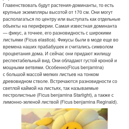
Главенствовать будут растения-доминанты, то есть
крупные экземпляры высотой от 170 см. Они могут
располагаться по центру или выступать как отдельные
объекты на периферии. Самая известная доминанта
— фикус, а точнее, его разновидность с широкими
листьями (Ficus elastica). Фикусы были в моде еще во
времена наших прабабушек и считались символом
процветания дома. И сейчас они придают жилищу
респектабельный вид. Они обладают густой кроной и
мощными ветвями. Особенно(Ficus benjamina)
с большой массой мелких листьев на тонком
древовидном стволе. Встречаются разновидности со
светлой каймой на листьях, так называемые
пестролистные (Ficus benjamina Starlight), а также с
лимонно-зеленой листвой (Ficus benjamina Reginald).