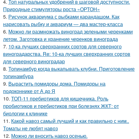
4.
Топ натуральных удобрений в шаговой доступности.
Природные стимуляторы роста «ОРТОН»
5.
Рисунок аквариума с рыбками карандашом. Как
нарисовать рыбку и аквариум — два мастер-класса
6.
Можно ли размножать виноград зелеными черенками
летом. Заготовка и хранение черенков винограда
7.
10-ка лучших сверхранних сортов для северного
виноградарства. Re: 10-ка лучших сверхранних сортов
для северного виноградар
8.
Топинамбур когда выкапывать клубни. Приготовление
топинамбура
9.
Вырастить помидоры дома. Помидоры на
подоконнике от А до Я
10.
ТОП-11 пребиотиков для кишечника. Роль
пробиотиков и пребиотиков при болезнях ЖКТ: от
биологии к клинике
11.
Какой навоз самый лучший и как правильно с ним..
Томаты не любят навоз
12.
Можно ли вносить навоз осенью.