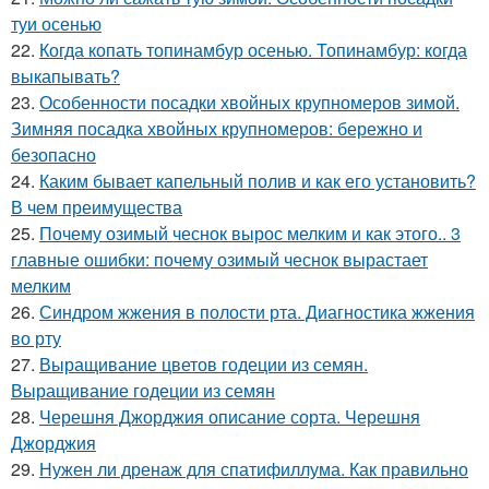
туи осенью
22.
Когда копать топинамбур осенью. Топинамбур: когда
выкапывать?
23.
Особенности посадки хвойных крупномеров зимой.
Зимняя посадка хвойных крупномеров: бережно и
безопасно
24.
Каким бывает капельный полив и как его установить?
В чем преимущества
25.
Почему озимый чеснок вырос мелким и как этого.. 3
главные ошибки: почему озимый чеснок вырастает
мелким
26.
Синдром жжения в полости рта. Диагностика жжения
во рту
27.
Выращивание цветов годеции из семян.
Выращивание годеции из семян
28.
Черешня Джорджия описание сорта. Черешня
Джорджия
29.
Нужен ли дренаж для спатифиллума. Как правильно