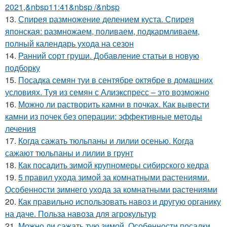
2021,&nbsp11:41&nbsp /&nbsp
13.
Спирея размножение делением куста. Спирея
японская: размножаем, поливаем, подкармливаем,
полный календарь ухода на сезон
14.
Ранний сорт груши. Добавление статьи в новую
подборку
15.
Посадка семян туи в сентябре октябре в домашних
условиях. Туя из семян с Алиэкспресс – это возможно
16.
Можно ли растворить камни в почках. Как вывести
камни из почек без операции: эффективные методы
лечения
17.
Когда сажать тюльпаны и лилии осенью. Когда
сажают тюльпаны и лилии в грунт
18.
Как посадить зимой крупномеры сибирского кедра
19.
5 правил ухода зимой за комнатными растениями.
Особенности зимнего ухода за комнатными растениями
20.
Как правильно использовать навоз и другую органику
на даче. Польза навоза для агрокультур
21.
Можно ли сажать тую зимой. Особенности посадки