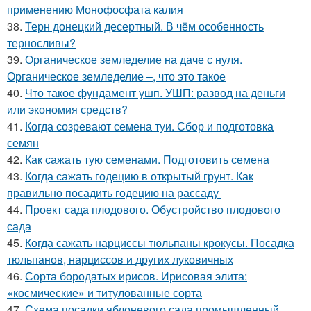
применению Монофосфата калия
38.
Терн донецкий десертный. В чём особенность
терносливы?
39.
Органическое земледелие на даче с нуля.
Органическое земледелие –, что это такое
40.
Что такое фундамент ушп. УШП: развод на деньги
или экономия средств?
41.
Когда созревают семена туи. Сбор и подготовка
семян
42.
Как сажать тую семенами. Подготовить семена
43.
Когда сажать годецию в открытый грунт. Как
правильно посадить годецию на рассаду
44.
Проект сада плодового. Обустройство плодового
сада
45.
Когда сажать нарциссы тюльпаны крокусы. Посадка
тюльпанов, нарциссов и других луковичных
46.
Сорта бородатых ирисов. Ирисовая элита:
«космические» и титулованные сорта
47.
Схема посадки яблоневого сада промышленный