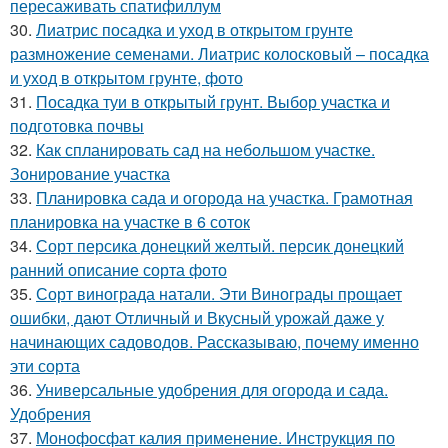
пересаживать спатифиллум
30.
Лиатрис посадка и уход в открытом грунте
размножение семенами. Лиатрис колосковый – посадка
и уход в открытом грунте, фото
31.
Посадка туи в открытый грунт. Выбор участка и
подготовка почвы
32.
Как спланировать сад на небольшом участке.
Зонирование участка
33.
Планировка сада и огорода на участка. Грамотная
планировка на участке в 6 соток
34.
Сорт персика донецкий желтый. персик донецкий
ранний описание сорта фото
35.
Сорт винограда натали. Эти Винограды прощает
ошибки, дают Отличный и Вкусный урожай даже у
начинающих садоводов. Рассказываю, почему именно
эти сорта
36.
Универсальные удобрения для огорода и сада.
Удобрения
37.
Монофосфат калия применение. Инструкция по