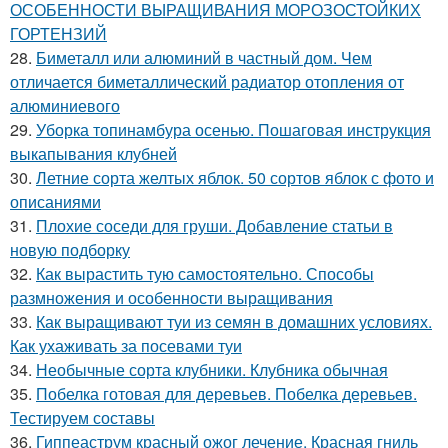
ОСОБЕННОСТИ ВЫРАЩИВАНИЯ МОРОЗОСТОЙКИХ
ГОРТЕНЗИЙ
28.
Биметалл или алюминий в частный дом. Чем
отличается биметаллический радиатор отопления от
алюминиевого
29.
Уборка топинамбура осенью. Пошаговая инструкция
выкапывания клубней
30.
Летние сорта желтых яблок. 50 сортов яблок с фото и
описаниями
31.
Плохие соседи для груши. Добавление статьи в
новую подборку
32.
Как вырастить тую самостоятельно. Способы
размножения и особенности выращивания
33.
Как выращивают туи из семян в домашних условиях.
Как ухаживать за посевами туи
34.
Необычные сорта клубники. Клубника обычная
35.
Побелка готовая для деревьев. Побелка деревьев.
Тестируем составы
36.
Гиппеаструм красный ожог лечение. Красная гниль