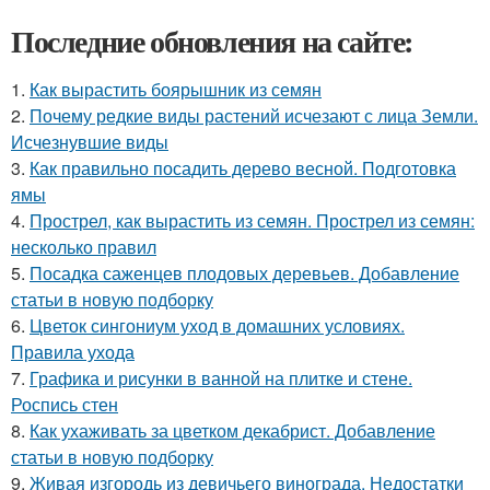
Последние обновления на сайте:
1.
Как вырастить боярышник из семян
2.
Почему редкие виды растений исчезают с лица Земли.
Исчезнувшие виды
3.
Как правильно посадить дерево весной. Подготовка
ямы
4.
Прострел, как вырастить из семян. Прострел из семян:
несколько правил
5.
Посадка саженцев плодовых деревьев. Добавление
статьи в новую подборку
6.
Цветок сингониум уход в домашних условиях.
Правила ухода
7.
Графика и рисунки в ванной на плитке и стене.
Роспись стен
8.
Как ухаживать за цветком декабрист. Добавление
статьи в новую подборку
9.
Живая изгородь из девичьего винограда. Недостатки