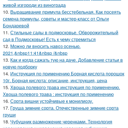
живой изгороди из винограда
10.
Выращивание примула бесстебельная. Как посеять
семена примулы, советы и мастер-класс от Ольги
Бондаревой
11.
Стильные сады в подмосковье. Обворожительный
сад в Подмосковье! Есть к чему стремиться
12.
Можно ли вносить навоз осенью.
2021,&nbsp11:41&nbsp /&nbsp
13.
Как и когда сажать тую на даче. Добавление статьи в
новую подборку
14.
Инструкция по применению Борная кислота порошок
10г. Борная кислота: описание, инструкция, цена
15.
Хвоща полевого трава инструкция по применению.
Хвоща полевого трава : инструкция по применению
16.
Сорта вишни устойчивые к монилиозу.
17.
Груша зимние сорта. Отечественные зимние сорта
груши
18.
Чубушник размножение черенками. Технология