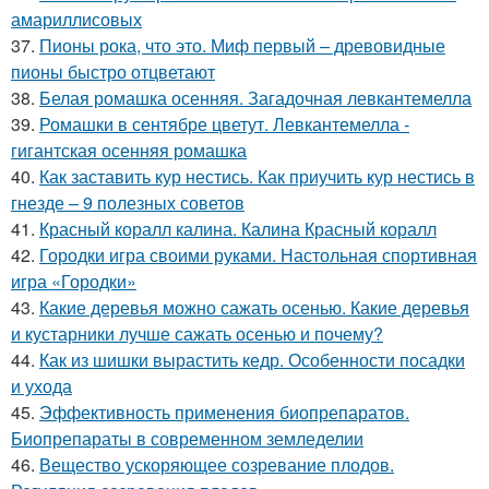
амариллисовых
37.
Пионы рока, что это. Миф первый – древовидные
пионы быстро отцветают
38.
Белая ромашка осенняя. Загадочная левкантемелла
39.
Ромашки в сентябре цветут. Левкантемелла -
гигантская осенняя ромашка
40.
Как заставить кур нестись. Как приучить кур нестись в
гнезде – 9 полезных советов
41.
Красный коралл калина. Калина Красный коралл
42.
Городки игра своими руками. Настольная спортивная
игра «Городки»
43.
Какие деревья можно сажать осенью. Какие деревья
и кустарники лучше сажать осенью и почему?
44.
Как из шишки вырастить кедр. Особенности посадки
и ухода
45.
Эффективность применения биопрепаратов.
Биопрепараты в современном земледелии
46.
Вещество ускоряющее созревание плодов.