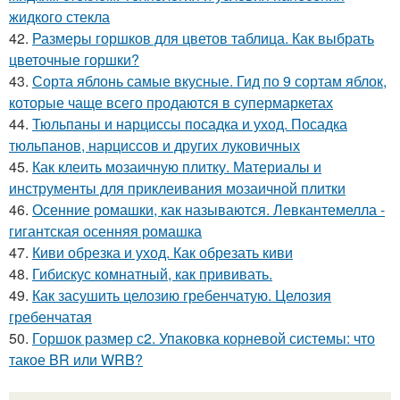
жидкого стекла
42.
Размеры горшков для цветов таблица. Как выбрать
цветочные горшки?
43.
Сорта яблонь самые вкусные. Гид по 9 сортам яблок,
которые чаще всего продаются в супермаркетах
44.
Тюльпаны и нарциссы посадка и уход. Посадка
тюльпанов, нарциссов и других луковичных
45.
Как клеить мозаичную плитку. Материалы и
инструменты для приклеивания мозаичной плитки
46.
Осенние ромашки, как называются. Левкантемелла -
гигантская осенняя ромашка
47.
Киви обрезка и уход. Как обрезать киви
48.
Гибискус комнатный, как прививать.
49.
Как засушить целозию гребенчатую. Целозия
гребенчатая
50.
Горшок размер с2. Упаковка корневой системы: что
такое BR или WRB?