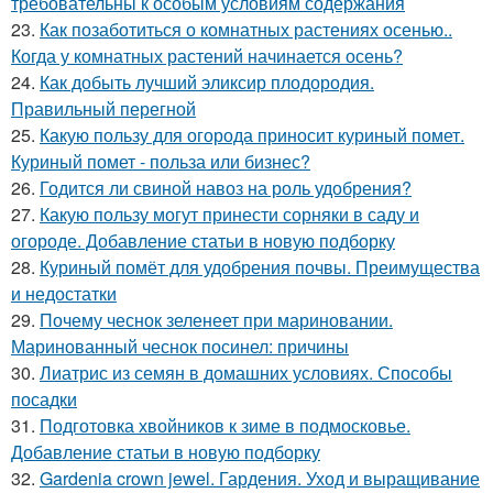
требовательны к особым условиям содержания
23.
Как позаботиться о комнатных растениях осенью..
Когда у комнатных растений начинается осень?
24.
Как добыть лучший эликсир плодородия.
Правильный перегной
25.
Какую пользу для огорода приносит куриный помет.
Куриный помет - польза или бизнес?
26.
Годится ли свиной навоз на роль удобрения?
27.
Какую пользу могут принести сорняки в саду и
огороде. Добавление статьи в новую подборку
28.
Куриный помёт для удобрения почвы. Преимущества
и недостатки
29.
Почему чеснок зеленеет при мариновании.
Маринованный чеснок посинел: причины
30.
Лиатрис из семян в домашних условиях. Способы
посадки
31.
Подготовка хвойников к зиме в подмосковье.
Добавление статьи в новую подборку
32.
Gardenia crown jewel. Гардения. Уход и выращивание