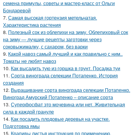
семена примулы, советы и мастер-класс от Ольги
Бондаревой
7.
Самая высокая гортензия метельчатая.
Характеристика растения
8.
Полезный сок из облепихи на зиму. Облепиховый сок
на зиму — лучшие рецепты заготовки через
соковыжималку, с сахаром, без варки
9.
Какой навоз самый лучший и как правильно с ним..
Томаты не любят навоз
10.
Как высадить тую из горшка в грунт. Посадка туи
11.
Сорта винограда селекции Потапенко. История
создания
12.
Выращивание сорта винограда селекции Потапенко.
Виноград Амурский Потапенко – описание сорта
13.
Суперфосфат это мочевина или нет. Живительная
сила в каждой грануле
14.
Как посадить плодовые деревья на участке.
Подготовка ямы
15.
Крапивы листья инструкция по применению.