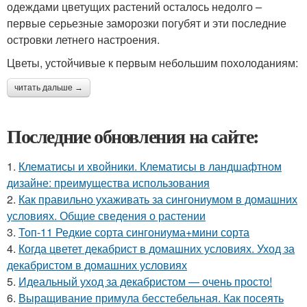
одеждами цветущих растений осталось недолго –
первые серьезные заморозки погубят и эти последние
островки летнего настроения.
Цветы, устойчивые к первым небольшим похолоданиям:
читать дальше →
Последние обновления на сайте:
1.
Клематисы и хвойники. Клематисы в ландшафтном
дизайне: преимущества использования
2.
Как правильно ухаживать за сингониумом в домашних
условиях. Общие сведения о растении
3.
Топ-11 Редкие сорта сингониума+мини сорта
4.
Когда цветет декабрист в домашних условиях. Уход за
декабристом в домашних условиях
5.
Идеальный уход за декабристом — очень просто!
6.
Выращивание примула бесстебельная. Как посеять