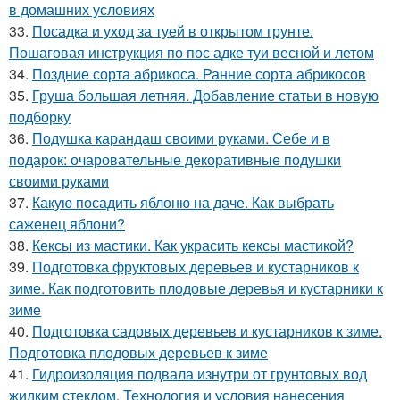
в домашних условиях
33.
Посадка и уход за туей в открытом грунте.
Пошаговая инструкция по пос адке туи весной и летом
34.
Поздние сорта абрикоса. Ранние сорта абрикосов
35.
Груша большая летняя. Добавление статьи в новую
подборку
36.
Подушка карандаш своими руками. Себе и в
подарок: очаровательные декоративные подушки
своими руками
37.
Какую посадить яблоню на даче. Как выбрать
саженец яблони?
38.
Кексы из мастики. Как украсить кексы мастикой?
39.
Подготовка фруктовых деревьев и кустарников к
зиме. Как подготовить плодовые деревья и кустарники к
зиме
40.
Подготовка садовых деревьев и кустарников к зиме.
Подготовка плодовых деревьев к зиме
41.
Гидроизоляция подвала изнутри от грунтовых вод
жидким стеклом. Технология и условия нанесения