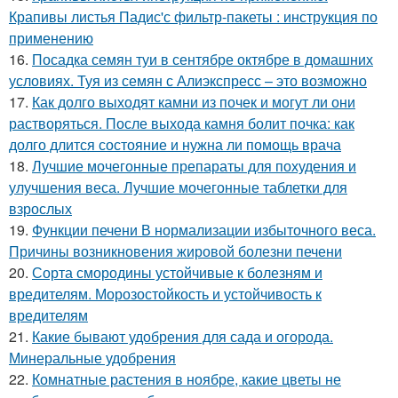
Крапивы листья Падис'с фильтр-пакеты : инструкция по
применению
16.
Посадка семян туи в сентябре октябре в домашних
условиях. Туя из семян с Алиэкспресс – это возможно
17.
Как долго выходят камни из почек и могут ли они
растворяться. После выхода камня болит почка: как
долго длится состояние и нужна ли помощь врача
18.
Лучшие мочегонные препараты для похудения и
улучшения веса. Лучшие мочегонные таблетки для
взрослых
19.
Функции печени В нормализации избыточного веса.
Причины возникновения жировой болезни печени
20.
Сорта смородины устойчивые к болезням и
вредителям. Морозостойкость и устойчивость к
вредителям
21.
Какие бывают удобрения для сада и огорода.
Минеральные удобрения
22.
Комнатные растения в ноябре, какие цветы не