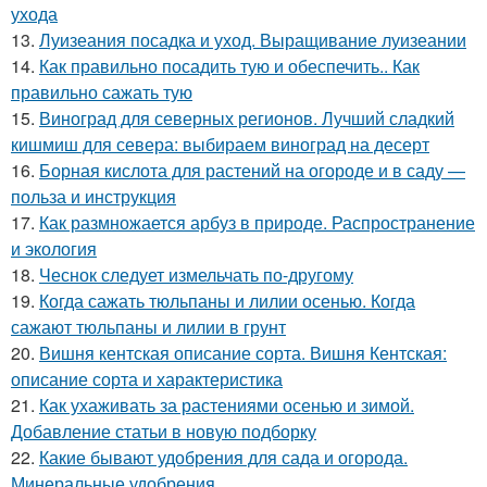
ухода
13.
Луизеания посадка и уход. Выращивание луизеании
14.
Как правильно посадить тую и обеспечить.. Как
правильно сажать тую
15.
Виноград для северных регионов. Лучший сладкий
кишмиш для севера: выбираем виноград на десерт
16.
Борная кислота для растений на огороде и в саду —
польза и инструкция
17.
Как размножается арбуз в природе. Распространение
и экология
18.
Чеснок следует измельчать по-другому
19.
Когда сажать тюльпаны и лилии осенью. Когда
сажают тюльпаны и лилии в грунт
20.
Вишня кентская описание сорта. Вишня Кентская:
описание сорта и характеристика
21.
Как ухаживать за растениями осенью и зимой.
Добавление статьи в новую подборку
22.
Какие бывают удобрения для сада и огорода.
Минеральные удобрения