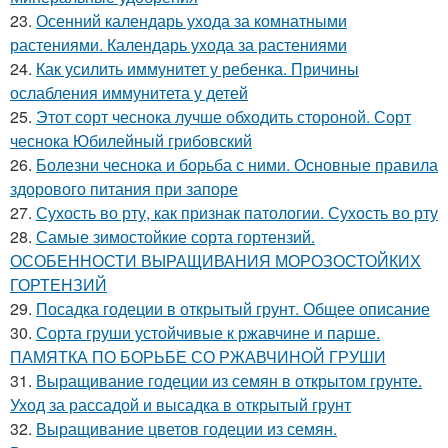
23.
Осенний календарь ухода за комнатными
растениями. Календарь ухода за растениями
24.
Как усилить иммунитет у ребенка. Причины
ослабления иммунитета у детей
25.
Этот сорт чеснока лучше обходить стороной. Сорт
чеснока Юбилейный грибовский
26.
Болезни чеснока и борьба с ними. Основные правила
здорового питания при запоре
27.
Сухость во рту, как признак патологии. Сухость во рту
28.
Самые зимостойкие сорта гортензий.
ОСОБЕННОСТИ ВЫРАЩИВАНИЯ МОРОЗОСТОЙКИХ
ГОРТЕНЗИЙ
29.
Посадка годеции в открытый грунт. Общее описание
30.
Сорта груши устойчивые к ржавчине и парше.
ПАМЯТКА ПО БОРЬБЕ СО РЖАВЧИНОЙ ГРУШИ
31.
Выращивание годеции из семян в открытом грунте.
Уход за рассадой и высадка в открытый грунт
32.
Выращивание цветов годеции из семян.