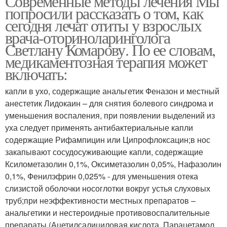
Современные методы лечения Мы
попросили рассказать о том, как
сегодня лечат отиты у взрослых
врача-оториноларинголога
Светлану Комарову. По ее словам,
медикаментозная терапия может
включать:
капли в ухо, содержащие анальгетик Феназон и местный
анестетик Лидокаин – для снятия болевого синдрома и
уменьшения воспаления, при появлении выделений из
уха следует применять антибактериальные капли
содержащие Рифампицин или Ципрофлоксацин;в нос
закапывают сосудосуживающие капли, содержащие
Ксилометазолин 0,1%, Оксиметазолин 0,05%, Нафазолин
0,1%, Фенилэфрин 0,025% - для уменьшения отека
слизистой оболочки носоглотки вокруг устья слуховых
труб;при неэффективности местных препаратов –
анальгетики и нестероидные противовоспалительные
препараты (Ацетилсалициловая кислота, Парацетамол,