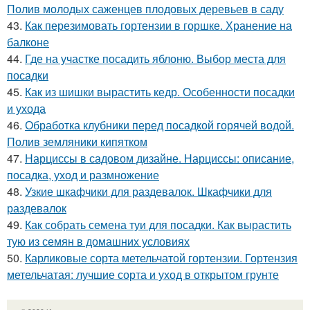
Полив молодых саженцев плодовых деревьев в саду
43.
Как перезимовать гортензии в горшке. Хранение на
балконе
44.
Где на участке посадить яблоню. Выбор места для
посадки
45.
Как из шишки вырастить кедр. Особенности посадки
и ухода
46.
Обработка клубники перед посадкой горячей водой.
Полив земляники кипятком
47.
Нарциссы в садовом дизайне. Нарциссы: описание,
посадка, уход и размножение
48.
Узкие шкафчики для раздевалок. Шкафчики для
раздевалок
49.
Как собрать семена туи для посадки. Как вырастить
тую из семян в домашних условиях
50.
Карликовые сорта метельчатой гортензии. Гортензия
метельчатая: лучшие сорта и уход в открытом грунте