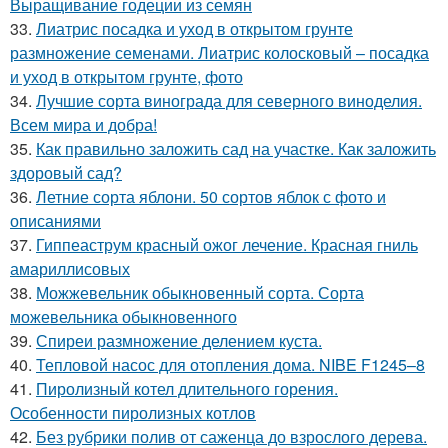
Выращивание годеции из семян
33.
Лиатрис посадка и уход в открытом грунте
размножение семенами. Лиатрис колосковый – посадка
и уход в открытом грунте, фото
34.
Лучшие сорта винограда для северного виноделия.
Всем мира и добра!
35.
Как правильно заложить сад на участке. Как заложить
здоровый сад?
36.
Летние сорта яблони. 50 сортов яблок с фото и
описаниями
37.
Гиппеаструм красный ожог лечение. Красная гниль
амариллисовых
38.
Можжевельник обыкновенный сорта. Сорта
можевельника обыкновенного
39.
Спиреи размножение делением куста.
40.
Тепловой насос для отопления дома. NIBE F1245–8
41.
Пиролизный котел длительного горения.
Особенности пиролизных котлов
42.
Без рубрики полив от саженца до взрослого дерева.