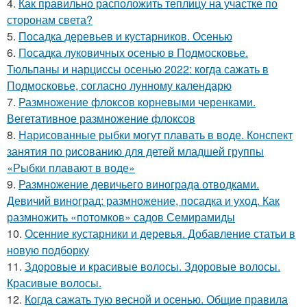
4.
Как правильно расположить теплицу на участке по
сторонам света?
5.
Посадка деревьев и кустарников. Осенью
6.
Посадка луковичных осенью в Подмосковье.
Тюльпаны и нарциссы осенью 2022: когда сажать в
Подмосковье, согласно лунному календарю
7.
Размножение флоксов корневыми черенками.
Вегетативное размножение флоксов
8.
Нарисованные рыбки могут плавать в воде. Конспект
занятия по рисованию для детей младшей группы
«Рыбки плавают в воде»
9.
Размножение девичьего винограда отводками.
Девичий виноград: размножение, посадка и уход. Как
размножить «потомков» садов Семирамиды
10.
Осенние кустарники и деревья. Добавление статьи в
новую подборку
11.
Здоровые и красивые волосы. Здоровые волосы.
Красивые волосы.
12.
Когда сажать тую весной и осенью. Общие правила