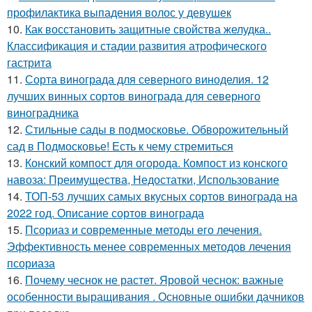
профилактика выпадения волос у девушек
10.
Как восстановить защитные свойства желудка..
Классификация и стадии развития атрофического
гастрита
11.
Сорта винограда для северного виноделия. 12
лучших винных сортов винограда для северного
виноградника
12.
Стильные сады в подмосковье. Обворожительный
сад в Подмосковье! Есть к чему стремиться
13.
Конский компост для огорода. Компост из конского
навоза: Преимущества, Недостатки, Использование
14.
ТОП-53 лучших самых вкусных сортов винограда на
2022 год. Описание сортов винограда
15.
Псориаз и современные методы его лечения.
Эффективность менее современных методов лечения
псориаза
16.
Почему чеснок не растет. Яровой чеснок: важные
особенности выращивания . Основные ошибки дачников