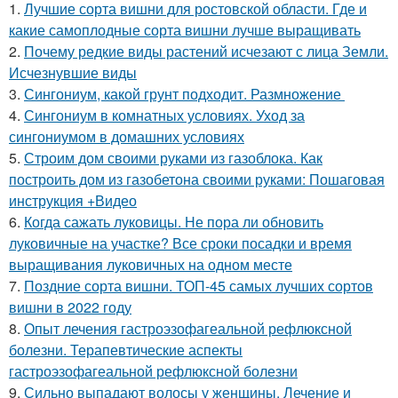
1.
Лучшие сорта вишни для ростовской области. Где и
какие самоплодные сорта вишни лучше выращивать
2.
Почему редкие виды растений исчезают с лица Земли.
Исчезнувшие виды
3.
Сингониум, какой грунт подходит. Размножение
4.
Сингониум в комнатных условиях. Уход за
сингониумом в домашних условиях
5.
Строим дом своими руками из газоблока. Как
построить дом из газобетона своими руками: Пошаговая
инструкция +Видео
6.
Когда сажать луковицы. Не пора ли обновить
луковичные на участке? Все сроки посадки и время
выращивания луковичных на одном месте
7.
Поздние сорта вишни. ТОП-45 самых лучших сортов
вишни в 2022 году
8.
Опыт лечения гастроэзофагеальной рефлюксной
болезни. Терапевтические аспекты
гастроэзофагеальной рефлюксной болезни
9.
Сильно выпадают волосы у женщины. Лечение и